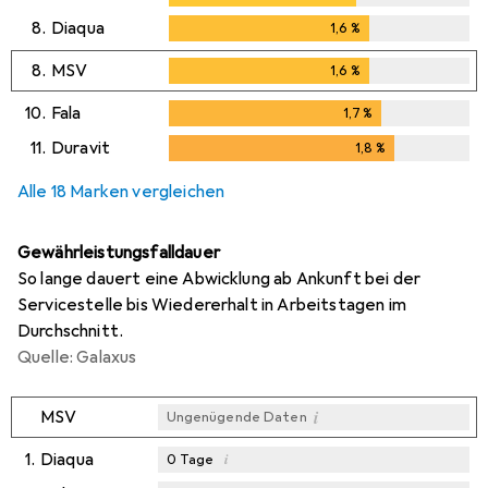
8.
Diaqua
1,6
%
1,6
%
8.
MSV
1,6
%
1,6
%
10.
Fala
1,7
%
1,7
%
11.
Duravit
1,8
%
1,8
%
Alle 18 Marken vergleichen
Gewährleistungsfalldauer
So lange dauert eine Abwicklung ab Ankunft bei der
Servicestelle bis Wiedererhalt in Arbeitstagen im
Durchschnitt.
Quelle: Galaxus
i
MSV
Ungenügende Daten
1.
Diaqua
i
0
Tage