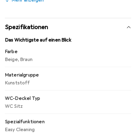
Mehr anzeigen
und eine lange Lebensdauer dank der Edelstahl-
Scharnieren. Die Unterseite ist mit Kunststoff-Noppen
versehen, um ein Verrutschen oder laute Geräusche zu
verhindern. Hygienische, leicht zu reinigende und
Spezifikationen
feuchtigkeitsbeständige Oberfläche.
Das Wichtigste auf einen Blick
Farbe
Beige
,
Braun
Materialgruppe
Kunststoff
WC-Deckel Typ
WC Sitz
Spezialfunktionen
Easy Cleaning