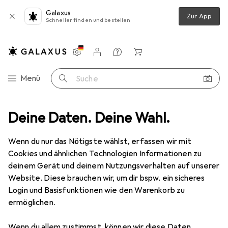
Galaxus
Zur App
Schneller finden und bestellen
Einstellungen
Kundenkonto
Vergleichslisten
Merklisten
Warenkorb
Navigation nach Kategorien
Menü
Suche
ten
Deine Daten. Deine Wahl.
Bad + Sanitär
Badkeramik
WC Deckel
MSV Autumn
Wenn du nur das Nötigste wählst, erfassen wir mit
Cookies und ähnlichen Technologien Informationen zu
4 Bilder
deinem Gerät und deinem Nutzungsverhalten auf unserer
Website. Diese brauchen wir, um dir bspw. ein sicheres
EUR
38,70
Login und Basisfunktionen wie den Warenkorb zu
MSV
Autumn
ermöglichen.
Preis in EUR inkl. MwSt.
Wenn du allem zustimmst, können wir diese Daten