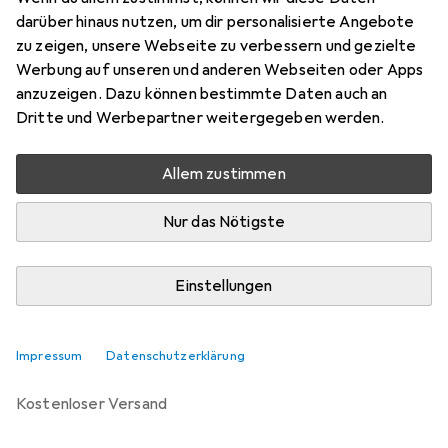
darüber hinaus nutzen, um dir personalisierte Angebote
Bewertungen
zu zeigen, unsere Webseite zu verbessern und gezielte
1
Werbung auf unseren und anderen Webseiten oder Apps
anzuzeigen. Dazu können bestimmte Daten auch an
Dritte und Werbepartner weitergegeben werden.
Zwischen Mi, 19.8. und Mi, 26.8. geliefert
Mehr als 10 Stück an Lager beim Lieferanten
Allem zustimmen
Benachrichtigen, wenn schneller verfügbar
Nur das Nötigste
Lieferort angeben für genaue Lieferzeit
Einstellungen
In den Warenkorb
Vergleichen
Merken
Impressum
Datenschutzerklärung
kostenloser Versand