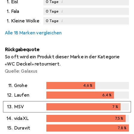
1.
Eisl
i
0
Tage
1.
Fala
i
0
Tage
1.
Kleine Wolke
i
0
Tage
Alle 18 Marken vergleichen
Rückgabequote
So oft wird ein Produkt dieser Marke in der Kategorie
«WC Deckel» retourniert.
Quelle: Galaxus
11.
Grohe
4,6
%
4,6
%
12.
Laufen
6,4
%
6,4
%
13.
MSV
7
%
7
%
14.
vidaXL
7,5
%
7,5
%
15.
Duravit
7,8
%