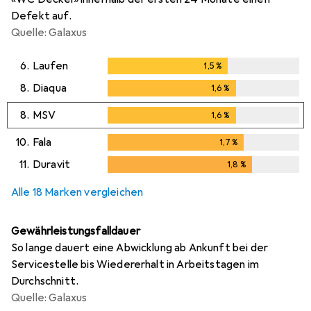
Defekt auf.
Quelle: Galaxus
6.
Laufen
1,5
%
1,5
%
8.
Diaqua
1,6
%
1,6
%
8.
MSV
1,6
%
1,6
%
10.
Fala
1,7
%
1,7
%
11.
Duravit
1,8
%
1,8
%
Alle 18 Marken vergleichen
Gewährleistungsfalldauer
So lange dauert eine Abwicklung ab Ankunft bei der
Servicestelle bis Wiedererhalt in Arbeitstagen im
Durchschnitt.
Quelle: Galaxus