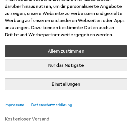
darüber hinaus nutzen, um dir personalisierte Angebote
Bewertungen
zu zeigen, unsere Webseite zu verbessern und gezielte
1
Werbung auf unseren und anderen Webseiten oder Apps
anzuzeigen. Dazu können bestimmte Daten auch an
Dritte und Werbepartner weitergegeben werden.
Zwischen Di, 18.8. und Di, 25.8. geliefert
Mehr als 10 Stück an Lager beim Lieferanten
Allem zustimmen
Benachrichtigen, wenn schneller verfügbar
Nur das Nötigste
Lieferort angeben für genaue Lieferzeit
Einstellungen
In den Warenkorb
Vergleichen
Merken
Impressum
Datenschutzerklärung
kostenloser Versand