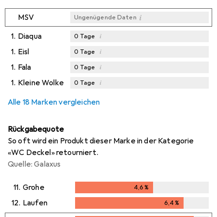
i
MSV
Ungenügende Daten
1.
Diaqua
i
0
Tage
1.
Eisl
i
0
Tage
1.
Fala
i
0
Tage
1.
Kleine Wolke
i
0
Tage
Alle 18 Marken vergleichen
Rückgabequote
So oft wird ein Produkt dieser Marke in der Kategorie
«WC Deckel» retourniert.
Quelle: Galaxus
11.
Grohe
4,6
%
4,6
%
12.
Laufen
6,4
%
6,4
%