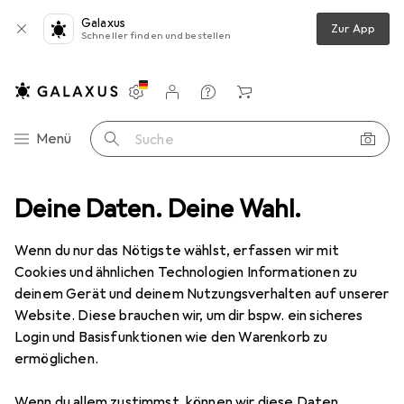
Galaxus
Zur App
Schneller finden und bestellen
Einstellungen
Kundenkonto
Vergleichslisten
Merklisten
Warenkorb
Navigation nach Kategorien
Menü
Suche
rten
Deine Daten. Deine Wahl.
Bad + Sanitär
Badkeramik
WC Deckel
MSV Nadine
Wenn du nur das Nötigste wählst, erfassen wir mit
Cookies und ähnlichen Technologien Informationen zu
5 Bilder
deinem Gerät und deinem Nutzungsverhalten auf unserer
Website. Diese brauchen wir, um dir bspw. ein sicheres
EUR
33,62
Login und Basisfunktionen wie den Warenkorb zu
MSV
Nadine
ermöglichen.
Preis in EUR inkl. MwSt.
Wenn du allem zustimmst, können wir diese Daten