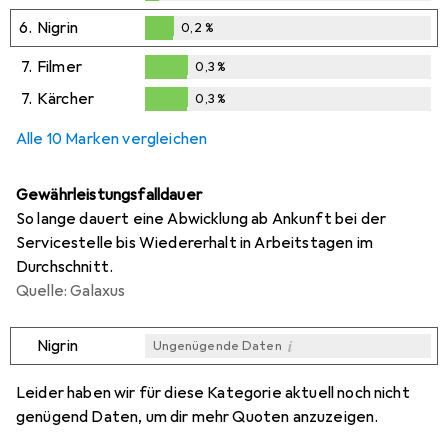
0,1
%
6.
Nigrin
0,2
%
0,2
%
7.
Filmer
0,3
%
0,3
%
7.
Kärcher
0,3
%
0,3
%
Alle 10 Marken vergleichen
Gewährleistungsfalldauer
So lange dauert eine Abwicklung ab Ankunft bei der
Servicestelle bis Wiedererhalt in Arbeitstagen im
Durchschnitt.
Quelle: Galaxus
i
Nigrin
Ungenügende Daten
i
i
i
i
Ungenügende Daten
Ungenügende Daten
Ungenügende Daten
Ungenügende Daten
Leider haben wir für diese Kategorie aktuell noch nicht
genügend Daten, um dir mehr Quoten anzuzeigen.