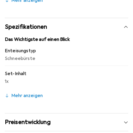
Mehr anzeigen
härtesten und längsten Winter. Es wurde entwickelt und
hergestellt in Kanada.
Spezifikationen
Das Wichtigste auf einen Blick
Enteisungstyp
Schneebürste
Set-Inhalt
1x
Mehr anzeigen
Preisentwicklung