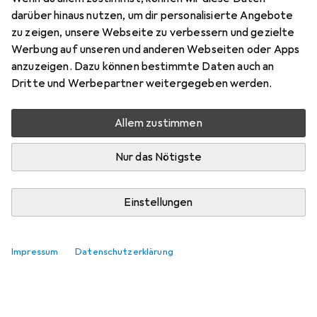
darüber hinaus nutzen, um dir personalisierte Angebote
Bewertungen
zu zeigen, unsere Webseite zu verbessern und gezielte
226
Werbung auf unseren und anderen Webseiten oder Apps
anzuzeigen. Dazu können bestimmte Daten auch an
Dritte und Werbepartner weitergegeben werden.
Zwischen Sa, 31.10. und Sa, 14.11. geliefert
Benachrichtigen, wenn schneller verfügbar
Allem zustimmen
Lieferort angeben für genaue Lieferzeit
Nur das Nötigste
In den Warenkorb
Einstellungen
Vergleichen
Merken
Impressum
Datenschutzerklärung
i
Kostenloser Versand ab 30,–