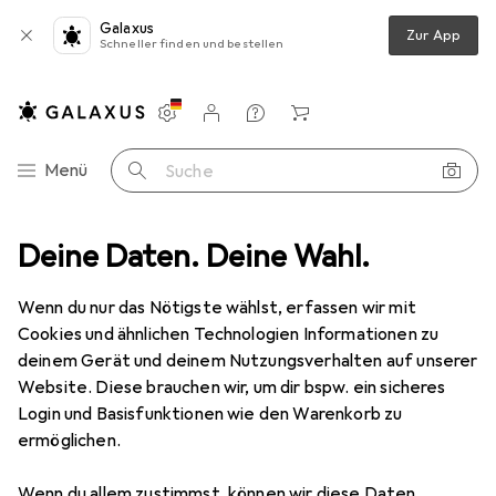
Galaxus
Zur App
Schneller finden und bestellen
Einstellungen
Kundenkonto
Vergleichslisten
Merklisten
Warenkorb
Navigation nach Kategorien
Menü
Suche
Eiskratzer + Scheibenenteiser
Deine Daten. Deine Wahl.
Nigrin Eiskratzer mit Schneebesen
Wenn du nur das Nötigste wählst, erfassen wir mit
Cookies und ähnlichen Technologien Informationen zu
10 Bilder
deinem Gerät und deinem Nutzungsverhalten auf unserer
Website. Diese brauchen wir, um dir bspw. ein sicheres
EUR
23,61
Login und Basisfunktionen wie den Warenkorb zu
Nigrin
Eiskratzer mit Schneebesen
ermöglichen.
Preis in EUR inkl. MwSt.
Wenn du allem zustimmst, können wir diese Daten