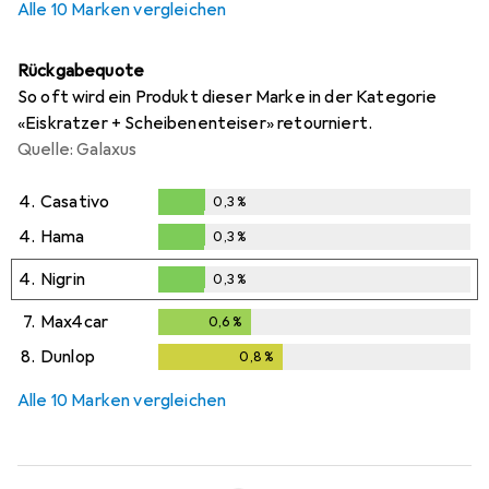
Alle 10 Marken vergleichen
Rückgabequote
So oft wird ein Produkt dieser Marke in der Kategorie
«Eiskratzer + Scheibenenteiser» retourniert.
Quelle: Galaxus
4.
Casativo
0,3
%
0,3
%
4.
Hama
0,3
%
0,3
%
4.
Nigrin
0,3
%
0,3
%
7.
Max4car
0,6
%
0,6
%
8.
Dunlop
0,8
%
0,8
%
Alle 10 Marken vergleichen