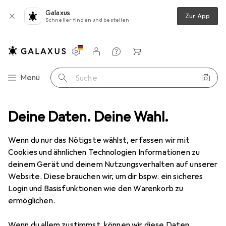
Galaxus
Zur App
Schneller finden und bestellen
Einstellungen
Kundenkonto
Vergleichslisten
Merklisten
Warenkorb
Navigation nach Kategorien
Menü
Suche
g
Deine Daten. Deine Wahl.
Tackern + Kleben
Heissluftföhn
Pichler Heissluftgebläse
Wenn du nur das Nötigste wählst, erfassen wir mit
Cookies und ähnlichen Technologien Informationen zu
2 Bilder
deinem Gerät und deinem Nutzungsverhalten auf unserer
Website. Diese brauchen wir, um dir bspw. ein sicheres
EUR
29,90
Login und Basisfunktionen wie den Warenkorb zu
Pichler
Heissluftgebläse
ermöglichen.
Preis in EUR inkl. MwSt.
Wenn du allem zustimmst, können wir diese Daten