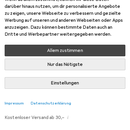
darüber hinaus nutzen, um dir personalisierte Angebote
Marke
Bewertungen
zu zeigen, unsere Webseite zu verbessern und gezielte
Mehr von Pichler
5
Werbung auf unseren und anderen Webseiten oder Apps
anzuzeigen. Dazu können bestimmte Daten auch an
Dritte und Werbepartner weitergegeben werden.
Zwischen Do, 20.8. und Di, 25.8. geliefert
5 Stück an Lager beim Lieferanten
Allem zustimmen
Benachrichtigen, wenn schneller verfügbar
Nur das Nötigste
Lieferort angeben für genaue Lieferzeit
Einstellungen
In den Warenkorb
Vergleichen
Merken
Impressum
Datenschutzerklärung
i
Kostenloser Versand ab 30,–