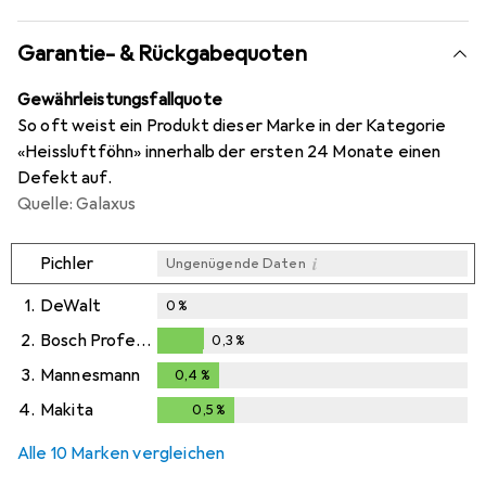
Garantie- & Rückgabequoten
Gewährleistungsfallquote
So oft weist ein Produkt dieser Marke in der Kategorie
«Heissluftföhn» innerhalb der ersten 24 Monate einen
Defekt auf.
Quelle: Galaxus
i
Pichler
Ungenügende Daten
1.
DeWalt
0
%
2.
Bosch Professional
0,3
%
0,3
%
3.
Mannesmann
0,4
%
0,4
%
4.
Makita
0,5
%
0,5
%
Alle 10 Marken vergleichen