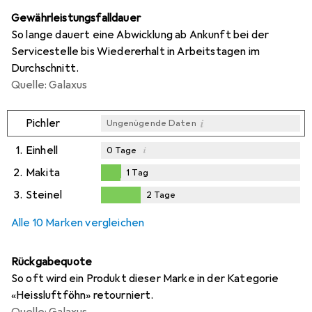
Gewährleistungsfalldauer
So lange dauert eine Abwicklung ab Ankunft bei der
Servicestelle bis Wiedererhalt in Arbeitstagen im
Durchschnitt.
Quelle: Galaxus
i
Pichler
Ungenügende Daten
1.
Einhell
i
0
Tage
2.
Makita
1
Tag
1
Tag
3.
Steinel
2
Tage
i
Ungenügende Daten
2
Tage
Alle 10 Marken vergleichen
Rückgabequote
So oft wird ein Produkt dieser Marke in der Kategorie
«Heissluftföhn» retourniert.