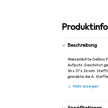
Produktinf
Beschreibung
Wasserdichte Gelbox f
Aufputz. Geschützt ge
36 x 37 x 26 mm. Steffen
gründete die A. Steffe
nicht träumen lassen.
Mehr anzeigen
Einmann-Firma zur Fami
zweite Umzug 1989 an 
ISO-Zertifizierung 199
erstes Unternehmen im 
Spezifikationen