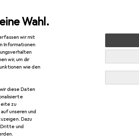
eine Wahl.
erfassen wir mit
markt + Garten
Elektrobedarf
Elektroinstallation
Ka
en Informationen
ungsverhalten
en wir, um dir
funktionen wie den
wir diese Daten
onalisierte
eite zu
 auf unseren und
zuzeigen. Dazu
Dritte und
rden.