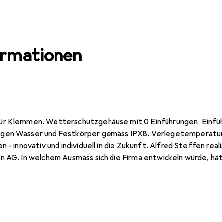
ormationen
ür Klemmen. Wetterschutzgehäuse mit 0 Einführungen. Einfüh
gen Wasser und Festkörper gemäss IPX8. Verlegetemperatur: 
 - innovativ und individuell in die Zukunft. Alfred Steffen real
n AG. In welchem Ausmass sich die Firma entwickeln würde, hät
 Dank Innovation, Know-how und hochwertigen Produkten wuchs
lien-AG heran. Der erste Umzug 1972 von Würenlos nach Sprei
die Limmatstrasse bestätigen das Wachstum und den Erfolg. D
7 waren weitere wichtige Schritte. Die Anbindung an die B2B-
Elektrohandel zeigt Mut zur Veränderung - eine Stärke, welch