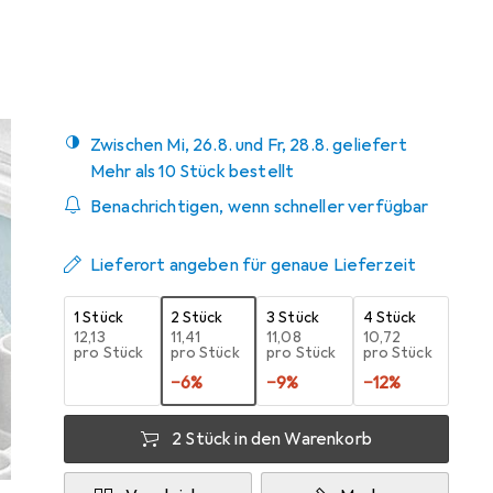
Marke
Bewertungen
Mehr von Raytech
7
Zwischen Mi, 26.8. und Fr, 28.8. geliefert
Mehr als 10 Stück bestellt
Benachrichtigen, wenn schneller verfügbar
Lieferort angeben für genaue Lieferzeit
1 Stück
2 Stück
3 Stück
4 Stück
EUR
12,13
EUR
11,41
EUR
11,08
EUR
10,72
pro Stück
pro Stück
pro Stück
pro Stück
−
6
%
−
9
%
−
12
%
2 Stück in den Warenkorb