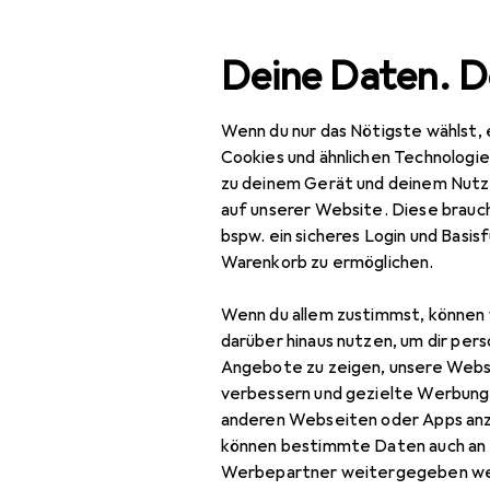
Suche
Deine Daten. D
Wenn du nur das Nötigste wählst, 
Navigation nach Kategorien
Gesamtsortiment
Bau
Gesamtsortiment
Cookies und ähnlichen Technologi
zu deinem Gerät und deinem Nutz
Baumarkt + Garten
auf unserer Website. Diese brauch
bspw. ein sicheres Login und Basis
Elektrobedarf
Warenkorb zu ermöglichen.
Elektroinstallation
Wenn du allem zustimmst, können 
Abzweigdose
darüber hinaus nutzen, um dir pers
Angebote zu zeigen, unsere Webs
Elektronikwerkzeug
verbessern und gezielte Werbung
anderen Webseiten oder Apps an
Kabelbinder
können bestimmte Daten auch an 
Kabelleitung
Werbepartner weitergegeben we