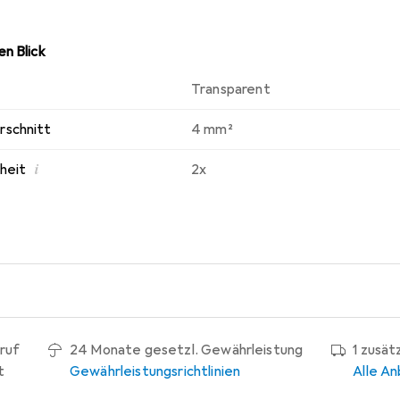
n Blick
Transparent
rschnitt
4 mm²
i
nheit
2x
ruf
24 Monate gesetzl. Gewährleistung
1 zusät
t
Gewährleistungsrichtlinien
Alle An