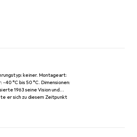
rungstyp: keiner. Montageart:
-40 °C bis 50 °C. Dimensionen:
isierte 1963 seine Vision und
te er sich zu diesem Zeitpunkt
 das Unternehmen von einer
tenbach (Härdli-West) und der
er Erweiterungsbau 1995 und die
Plattform nexMart 2012 als
e die Firma seit Anbeginn