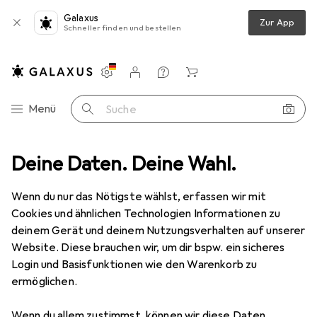
Galaxus
Zur App
Schneller finden und bestellen
Einstellungen
Kundenkonto
Vergleichslisten
Merklisten
Warenkorb
Navigation nach Kategorien
Menü
Suche
hör Gebäudesicherheit
Deine Daten. Deine Wahl.
REV Magnetbefestigung für Rauchmelder
Wenn du nur das Nötigste wählst, erfassen wir mit
Cookies und ähnlichen Technologien Informationen zu
4 Bilder
deinem Gerät und deinem Nutzungsverhalten auf unserer
Website. Diese brauchen wir, um dir bspw. ein sicheres
MENGENRABATT
Login und Basisfunktionen wie den Warenkorb zu
ermöglichen.
EUR
4,44
Spare
EUR
1,14
REV
Magnetbefestigung für
Wenn du allem zustimmst, können wir diese Daten