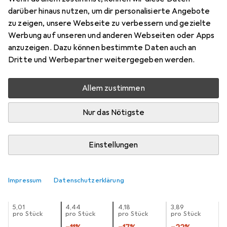
Rauchmelder
darüber hinaus nutzen, um dir personalisierte Angebote
zu zeigen, unsere Webseite zu verbessern und gezielte
Preis in EUR inkl. MwSt.
Werbung auf unseren und anderen Webseiten oder Apps
anzuzeigen. Dazu können bestimmte Daten auch an
Schneller lieferbar
Dritte und Werbepartner weitergegeben werden.
Angebot für
EUR
15,24
Allem zustimmen
Marke
Bewertungen
Mehr von REV
6
Nur das Nötigste
Einstellungen
Zwischen Sa, 15.8. und Mi, 19.8. geliefert
10 Stück an Lager beim Lieferanten
Lieferort angeben für genaue Lieferzeit
Impressum
Datenschutzerklärung
1 Stück
2 Stück
3 Stück
4 Stück
EUR
5,01
EUR
4,44
EUR
4,18
EUR
3,89
pro Stück
pro Stück
pro Stück
pro Stück