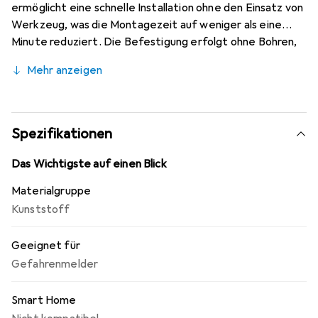
ermöglicht eine schnelle Installation ohne den Einsatz von
Werkzeug, was die Montagezeit auf weniger als eine
Minute reduziert. Die Befestigung erfolgt ohne Bohren,
wodurch die Gefahr von Beschädigungen an Strom- oder
Mehr anzeigen
anderen Kabeln ausgeschlossen ist. Die
Magnetbefestigung gewährleistet einen stabilen Halt,
selbst an abgehängten Decken, und erleichtert zudem
den Batteriewechsel sowie die Durchführung von
Spezifikationen
Funktionstests. Mit einer Haltekraft von 1000 g ist diese
Lösung sowohl praktisch als auch zuverlässig, um die
Das Wichtigste auf einen Blick
Sicherheit in Wohn- und Arbeitsbereichen zu erhöhen.
Materialgruppe
Kunststoff
Geeignet für
Gefahrenmelder
Smart Home