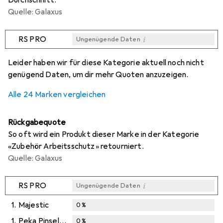
Quelle: Galaxus
i
RS PRO
Ungenügende Daten
i
i
i
i
Ungenügende Daten
Ungenügende Daten
Ungenügende Daten
Ungenügende Daten
Leider haben wir für diese Kategorie aktuell noch nicht
genügend Daten, um dir mehr Quoten anzuzeigen.
Alle 24 Marken vergleichen
Rückgabequote
So oft wird ein Produkt dieser Marke in der Kategorie
«Zubehör Arbeitsschutz» retourniert.
Quelle: Galaxus
i
RS PRO
Ungenügende Daten
1.
Majestic
0
%
1.
Peka Pinselfabrik
0
%