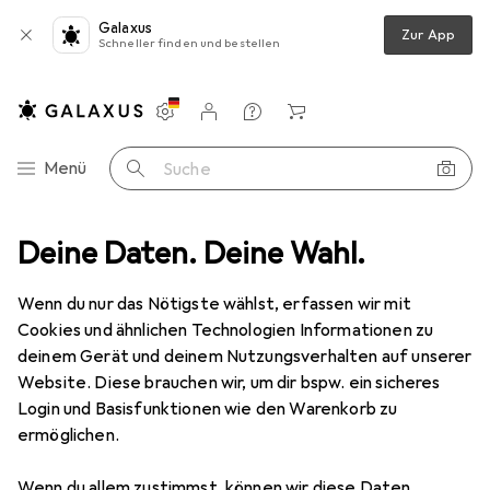
Galaxus
Zur App
Schneller finden und bestellen
Einstellungen
Kundenkonto
Vergleichslisten
Merklisten
Warenkorb
Navigation nach Kategorien
Menü
Suche
Arbeitsschutz
Deine Daten. Deine Wahl.
RS PRO 4mm Stud-Banana Fabric Wrist Strap+Cord
Wenn du nur das Nötigste wählst, erfassen wir mit
Cookies und ähnlichen Technologien Informationen zu
2 Bilder
deinem Gerät und deinem Nutzungsverhalten auf unserer
RS PRO
4mm Stud-Banana Fabric
Website. Diese brauchen wir, um dir bspw. ein sicheres
Wrist Strap+Cord
Login und Basisfunktionen wie den Warenkorb zu
ermöglichen.
Bewertungen
Wenn du allem zustimmst, können wir diese Daten