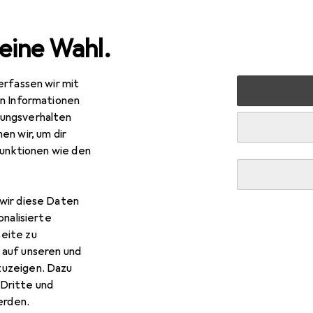
eine Wahl.
erfassen wir mit
 Garten
Elektrobedarf
Elektroinstallation
Kabelleit
en Informationen
ungsverhalten
en wir, um dir
funktionen wie den
wir diese Daten
onalisierte
eite zu
 auf unseren und
zuzeigen. Dazu
Dritte und
rden.