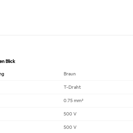
ztes EI5-Polyolefin
,8 mm
 V
eratur: +90 °C
n Blick
ng
Braun
T-Draht
0.75 mm²
500 V
500 V