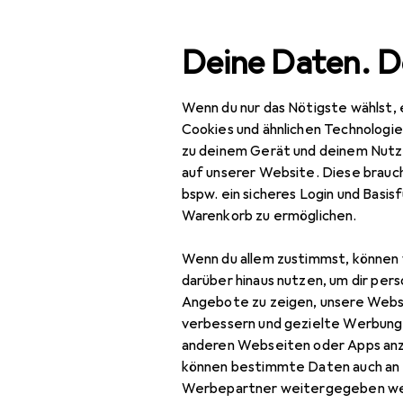
Suche
Deine Daten. D
Wenn du nur das Nötigste wählst, 
Navigation nach Kategorien
Gesamtsortiment
Baumarkt +
Gesamtsortiment
Cookies und ähnlichen Technologi
zu deinem Gerät und deinem Nutz
Baumarkt + Garten
auf unserer Website. Diese brauch
bspw. ein sicheres Login und Basis
Elektrobedarf
Warenkorb zu ermöglichen.
Elektroinstallation
Wenn du allem zustimmst, können 
Abzweigdose
darüber hinaus nutzen, um dir pers
Angebote zu zeigen, unsere Webs
Elektronikwerkzeug
verbessern und gezielte Werbung
anderen Webseiten oder Apps an
Kabelbinder
können bestimmte Daten auch an 
Kabelleitung
Werbepartner weitergegeben we