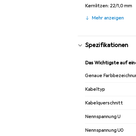
Kernlitzen: 22/1,0 mm
Isoliermaterial: Vernet
Mehr anzeigen
Aussendurchmesser: 2
Länge: 100 m
Betriebsspannung: 500
Leitermaterial: Kupfer
Spezifikationen
Maximale Betriebstemp
Typ: Gerätekabel
Das Wichtigste auf eine
Genaue Farbbezeichnu
Kabeltyp
Kabelquerschnitt
Nennspannung U
Nennspannung U0