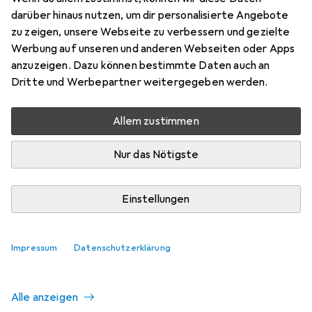
darüber hinaus nutzen, um dir personalisierte Angebote
zu zeigen, unsere Webseite zu verbessern und gezielte
Aktuell nicht lieferbar
Werbung auf unseren und anderen Webseiten oder Apps
anzuzeigen. Dazu können bestimmte Daten auch an
Benachrichtigen, wenn lieferbar
Dritte und Werbepartner weitergegeben werden.
Allem zustimmen
Vergleichen
Merken
Nur das Nötigste
i
Kostenloser Versand ab 30,–
Einstellungen
Ähnliche Produkte mit besserer
Impressum
Datenschutzerklärung
Verfügbarkeit
Alle anzeigen