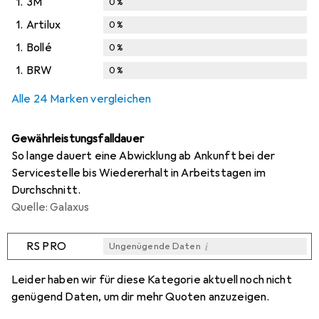
1.
3M
0
%
1.
Artilux
0
%
1.
Bollé
0
%
1.
BRW
0
%
Alle 24 Marken vergleichen
Gewährleistungsfalldauer
So lange dauert eine Abwicklung ab Ankunft bei der
Servicestelle bis Wiedererhalt in Arbeitstagen im
Durchschnitt.
Quelle: Galaxus
i
RS PRO
Ungenügende Daten
i
i
i
i
Ungenügende Daten
Ungenügende Daten
Ungenügende Daten
Ungenügende Daten
Leider haben wir für diese Kategorie aktuell noch nicht
genügend Daten, um dir mehr Quoten anzuzeigen.