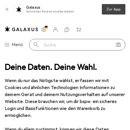
Galaxus
Zur App
Schneller finden und bestellen
Einstellungen
Kundenkonto
Vergleichslisten
Merklisten
Warenkorb
Navigation nach Kategorien
Menü
Suche
sschutz
Deine Daten. Deine Wahl.
Zubehör Arbeitsschutz
RS PRO Antistatik Service-Kit
Wenn du nur das Nötigste wählst, erfassen wir mit
Cookies und ähnlichen Technologien Informationen zu
1 Bild
deinem Gerät und deinem Nutzungsverhalten auf unserer
RS PRO
Antistatik Service-Kit
Website. Diese brauchen wir, um dir bspw. ein sicheres
Login und Basisfunktionen wie den Warenkorb zu
Statikschutz
ermöglichen.
Bewertungen
Wenn du allem zustimmst, können wir diese Daten