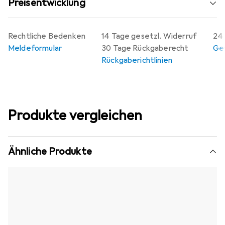
Preisentwicklung
Rechtliche Bedenken
14 Tage gesetzl. Widerruf
24 
Meldeformular
30 Tage Rückgaberecht
Gew
Rückgaberichtlinien
Produkte vergleichen
Ähnliche Produkte