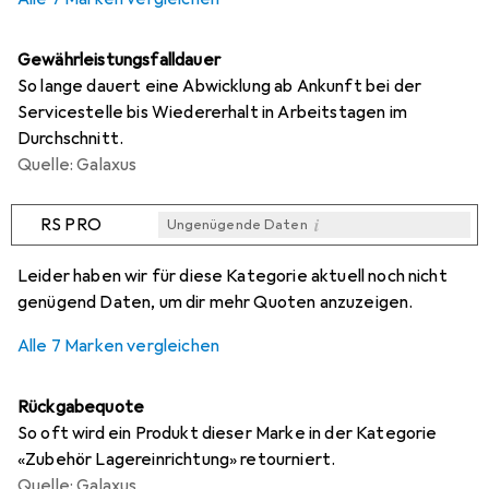
Gewährleistungsfalldauer
So lange dauert eine Abwicklung ab Ankunft bei der
Servicestelle bis Wiedererhalt in Arbeitstagen im
Durchschnitt.
Quelle: Galaxus
i
RS PRO
Ungenügende Daten
i
i
i
i
Ungenügende Daten
Ungenügende Daten
Ungenügende Daten
Ungenügende Daten
Leider haben wir für diese Kategorie aktuell noch nicht
genügend Daten, um dir mehr Quoten anzuzeigen.
Alle 7 Marken vergleichen
Rückgabequote
So oft wird ein Produkt dieser Marke in der Kategorie
«Zubehör Lagereinrichtung» retourniert.
Quelle: Galaxus