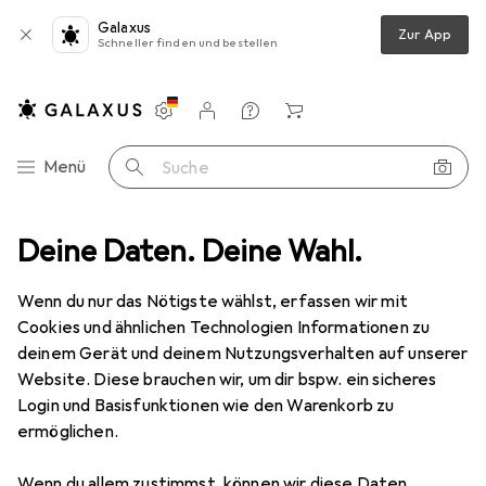
Galaxus
Zur App
Schneller finden und bestellen
Einstellungen
Kundenkonto
Vergleichslisten
Merklisten
Warenkorb
Navigation nach Kategorien
Menü
Suche
Zubehör Lagereinrichtung
Deine Daten. Deine Wahl.
RS PRO Antriebsriemen 8mm 30m grün
Wenn du nur das Nötigste wählst, erfassen wir mit
Cookies und ähnlichen Technologien Informationen zu
1 Bild
deinem Gerät und deinem Nutzungsverhalten auf unserer
EUR
302,23
Website. Diese brauchen wir, um dir bspw. ein sicheres
RS PRO
Antriebsriemen 8mm 30m
Login und Basisfunktionen wie den Warenkorb zu
ermöglichen.
grün
Wenn du allem zustimmst, können wir diese Daten