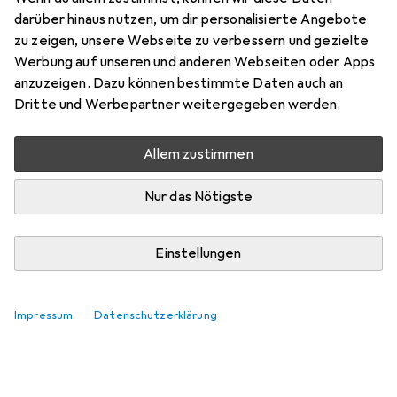
Preis in EUR inkl. MwSt.
darüber hinaus nutzen, um dir personalisierte Angebote
zu zeigen, unsere Webseite zu verbessern und gezielte
Marke
Bewertungen
Werbung auf unseren und anderen Webseiten oder Apps
Mehr von RS PRO
anzuzeigen. Dazu können bestimmte Daten auch an
Dritte und Werbepartner weitergegeben werden.
Zwischen Fr, 14.8. und Di, 18.8. geliefert
Allem zustimmen
Mehr als 10 Stück an Lager beim Lieferanten
Lieferort angeben für genaue Lieferzeit
Nur das Nötigste
In den Warenkorb
Einstellungen
Vergleichen
Merken
Impressum
Datenschutzerklärung
kostenloser Versand