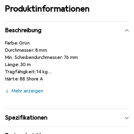
Produktinformationen
Beschreibung
Farbe: Grün
Durchmesser: 8 mm
Min. Scheibendurchmesser: 76 mm
Länge: 30 m
Tragfähigkeit: 14 kg
Härte: 88 Shore A
Lebensmittelzertifiziert: Nein
Mehr anzeigen
Betriebstemperatur min: -30 °C
Betriebstemperatur max: +80 °C
Spezifikationen