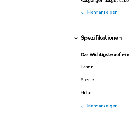
Ausgängen ausgestattet
einer kompakten Bauwei
Mehr anzeigen
Schaltschränken install
dieses Produkts, das si
Spezifikationen
Das Wichtigste auf eine
Länge
Breite
Höhe
Mehr anzeigen