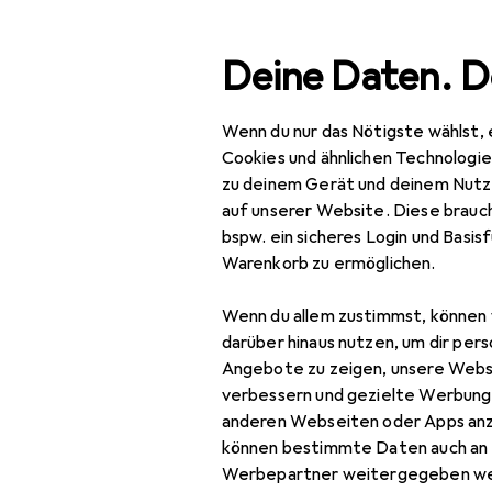
Suche
Deine Daten. D
Wenn du nur das Nötigste wählst, 
Navigation nach Kategorien
Gesamtsortiment
Baumarkt + Garten
Gesamtsortiment
Cookies und ähnlichen Technologi
zu deinem Gerät und deinem Nutz
Baumarkt + Garten
auf unserer Website. Diese brauch
bspw. ein sicheres Login und Basis
Elektrobedarf
Warenkorb zu ermöglichen.
Verteilertechnik
Wenn du allem zustimmst, können 
Baustromverteiler
darüber hinaus nutzen, um dir pers
Angebote zu zeigen, unsere Webs
Schutzschalter
verbessern und gezielte Werbung
anderen Webseiten oder Apps an
Sicherung
können bestimmte Daten auch an 
Überspannungsschutz
Werbepartner weitergegeben we