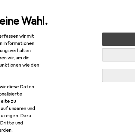
eine Wahl.
erfassen wir mit
Elektrobedarf
Verteilertechnik
Verteilerschrank Zu
en Informationen
ungsverhalten
en wir, um dir
funktionen wie den
wir diese Daten
onalisierte
eite zu
 auf unseren und
zuzeigen. Dazu
Dritte und
rden.