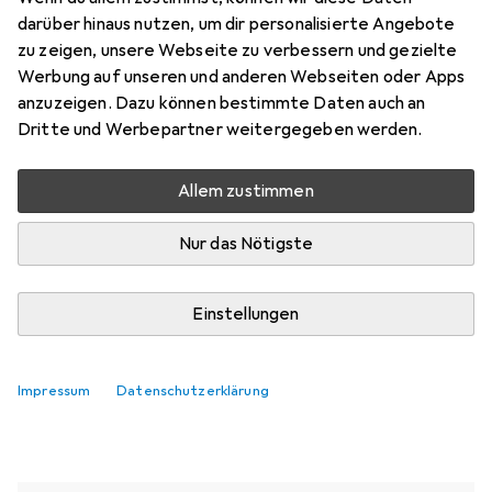
darüber hinaus nutzen, um dir personalisierte Angebote
zu zeigen, unsere Webseite zu verbessern und gezielte
Aktuell nicht lieferbar
Werbung auf unseren und anderen Webseiten oder Apps
anzuzeigen. Dazu können bestimmte Daten auch an
Benachrichtigen, wenn lieferbar
Dritte und Werbepartner weitergegeben werden.
Allem zustimmen
Vergleichen
Merken
Nur das Nötigste
i
Kostenloser Versand ab 30,–
Einstellungen
Ähnliche Produkte mit besserer
Impressum
Datenschutzerklärung
Verfügbarkeit