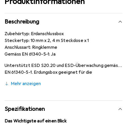
Produktinformationen
Beschreibung
Zubehörtyp: Erdanschlussbox
Steckertyp: 10 mm x 2, 4 m Steckdose x 1
Anschlussart: Ringklemme
Gemäss EN 61340-5-1: Ja
Unterstützt ESD S20.20 und ESD-Überwachung gemäss
EN 61340-5-1. Erdungsbox geeignet für die
Tischmontage. Verbindet bis zu 3 Erdungskabel.
Mehr anzeigen
Komplett mit 2 m Erdungskabel mit Ringanschluss.
Einfache Montage mit selbstklebendem Fuss.
Spezifikationen
Das Wichtigste auf einen Blick