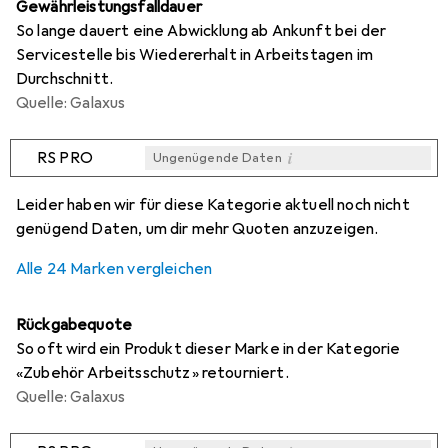
Gewährleistungsfalldauer
So lange dauert eine Abwicklung ab Ankunft bei der
Servicestelle bis Wiedererhalt in Arbeitstagen im
Durchschnitt.
Quelle: Galaxus
i
RS PRO
Ungenügende Daten
i
i
i
i
Ungenügende Daten
Ungenügende Daten
Ungenügende Daten
Ungenügende Daten
Leider haben wir für diese Kategorie aktuell noch nicht
genügend Daten, um dir mehr Quoten anzuzeigen.
Alle 24 Marken vergleichen
Rückgabequote
So oft wird ein Produkt dieser Marke in der Kategorie
«Zubehör Arbeitsschutz» retourniert.
Quelle: Galaxus