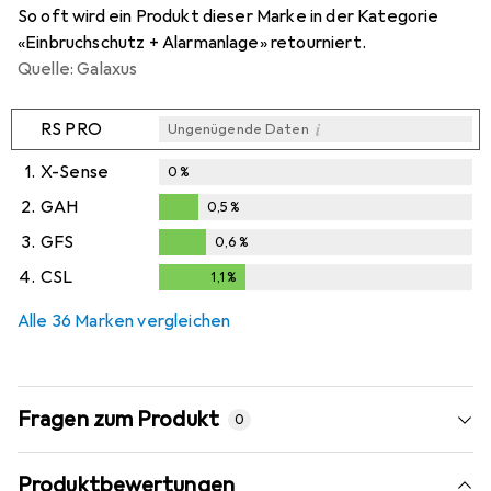
So oft wird ein Produkt dieser Marke in der Kategorie
«Einbruchschutz + Alarmanlage» retourniert.
Quelle: Galaxus
i
RS PRO
Ungenügende Daten
1.
X-Sense
0
%
2.
GAH
0,5
%
0,5
%
3.
GFS
0,6
%
0,6
%
4.
CSL
1,1
%
1,1
%
Alle 36 Marken vergleichen
Fragen zum Produkt
0
Produktbewertungen