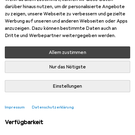
Mehr von RS PRO
darüber hinaus nutzen, um dir personalisierte Angebote
zu zeigen, unsere Webseite zu verbessern und gezielte
Werbung auf unseren und anderen Webseiten oder Apps
Aktuell nicht lieferbar
anzuzeigen. Dazu können bestimmte Daten auch an
Dritte und Werbepartner weitergegeben werden.
Benachrichtigen, wenn lieferbar
Allem zustimmen
Vergleichen
Merken
Nur das Nötigste
i
Kostenloser Versand ab 30,–
Einstellungen
Impressum
Datenschutzerklärung
Ähnliche Produkte mit besserer
Verfügbarkeit