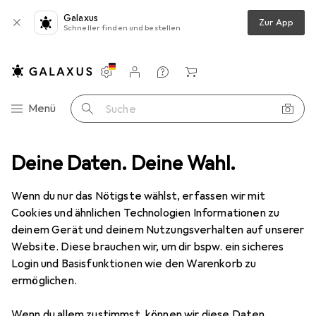
Galaxus
Zur App
Schneller finden und bestellen
Einstellungen
Kundenkonto
Vergleichslisten
Merklisten
Warenkorb
Navigation nach Kategorien
Menü
Suche
 + Alarmanlage
Deine Daten. Deine Wahl.
RS PRO Halte-Elektromagnet, Durchmesser 65 mm
Wenn du nur das Nötigste wählst, erfassen wir mit
Cookies und ähnlichen Technologien Informationen zu
2 Bilder
deinem Gerät und deinem Nutzungsverhalten auf unserer
RS PRO
Halte-Elektromagnet,
Website. Diese brauchen wir, um dir bspw. ein sicheres
Durchmesser 65 mm
Login und Basisfunktionen wie den Warenkorb zu
ermöglichen.
Marke
Bewertungen
Wenn du allem zustimmst, können wir diese Daten