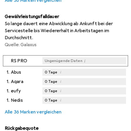
Alle 36 Marken vergleichen
Gewährleistungsfalldauer
So lange dauert eine Abwicklung ab Ankunft bei der
Servicestelle bis Wiedererhalt in Arbeitstagen im
Durchschnitt.
Quelle: Galaxus
i
RS PRO
Ungenügende Daten
1.
Abus
i
0
Tage
1.
Aqara
i
0
Tage
1.
eufy
i
0
Tage
1.
Nedis
i
0
Tage
Alle 36 Marken vergleichen
Rückgabequote