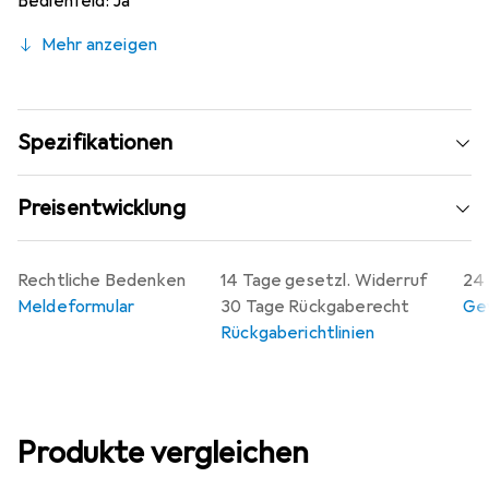
Bedienfeld: Ja
Filter enthalten: Ja
Mehr anzeigen
Spezifikationen
Preisentwicklung
Rechtliche Bedenken
14 Tage gesetzl. Widerruf
24 
Meldeformular
30 Tage Rückgaberecht
Gew
Rückgaberichtlinien
Produkte vergleichen