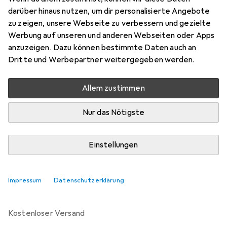
Preis in EUR inkl. MwSt.
darüber hinaus nutzen, um dir personalisierte Angebote
zu zeigen, unsere Webseite zu verbessern und gezielte
Marke
Bewertungen
Werbung auf unseren und anderen Webseiten oder Apps
Mehr von Schneider
anzuzeigen. Dazu können bestimmte Daten auch an
Electric
Dritte und Werbepartner weitergegeben werden.
Allem zustimmen
Zwischen Di, 25.8. und Di, 1.9. geliefert
Benachrichtigen, wenn schneller verfügbar
Nur das Nötigste
Lieferort angeben für genaue Lieferzeit
Einstellungen
In den Warenkorb
Impressum
Datenschutzerklärung
Vergleichen
Merken
kostenloser Versand