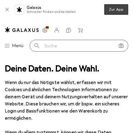
Galaxus
Zur App
Schneller finden und bestellen
Einstellungen
Kundenkonto
Vergleichslisten
Merklisten
Warenkorb
Navigation nach Kategorien
Menü
Suche
stechnik
Deine Daten. Deine Wahl.
Schneider Electric ALTIVAR 12 DIN Mounting Plates Size 1
Wenn du nur das Nötigste wählst, erfassen wir mit
Cookies und ähnlichen Technologien Informationen zu
1 Bild
deinem Gerät und deinem Nutzungsverhalten auf unserer
EUR
79,61
Website. Diese brauchen wir, um dir bspw. ein sicheres
Schneider Electric
ALTIVAR 12 DIN
Login und Basisfunktionen wie den Warenkorb zu
ermöglichen.
Mounting Plates Size 1
Wenn du allem zustimmst, können wir diese Daten