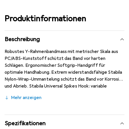
Produktinformationen
Beschreibung
Robustes Y-Rahmenbandmass mit metrischer Skala aus
PC/ABS-Kunststoff schützt das Band vor harten
Schlägen. Ergonomischer Softgrip-Handgriff für
optimale Handhabung. Extrem widerstandsfähige Stabila
Nylon-Wrap-Ummantelung schützt das Band vor Korrosion
und Abrieb. Stabila Universal Spikes Hook: variable
Befestigungsmöglichkeiten dank ausklappbarem Spikes-
Mehr anzeigen
Haken mit integrierter Nagel-Öse und grossem
bruchsicheren Kunststoffring mit Nagelkerbe – für
sicheren Halt beim Ziehen des Bandes. Stabila Spikes-
Beschichtung zur Verbesserung der Abrutschsicherheit
Spezifikationen
an glatten Oberflächen und bei Messungen über grössere