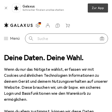
Galaxus
Zur App
Schneller finden und bestellen
Einstellungen
Kundenkonto
Vergleichslisten
Merklisten
Warenkorb
Navigation nach Kategorien
Menü
Suche
Stabila Rahmenbandmass LBM 1000 STEEL, Stahlband, metrische Skala
Deine Daten. Deine Wahl.
Wenn du nur das Nötigste wählst, erfassen wir mit
Cookies und ähnlichen Technologien Informationen zu
18 Bilder
deinem Gerät und deinem Nutzungsverhalten auf unserer
Website. Diese brauchen wir, um dir bspw. ein sicheres
EUR
45,94
Login und Basisfunktionen wie den Warenkorb zu
Stabila
Rahmenbandmass LBM 1000
ermöglichen.
STEEL, Stahlband, metrische Skala
Wenn du allem zustimmst, können wir diese Daten