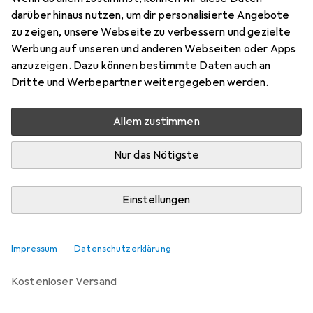
30 m
darüber hinaus nutzen, um dir personalisierte Angebote
Preis in EUR inkl. MwSt.
zu zeigen, unsere Webseite zu verbessern und gezielte
Werbung auf unseren und anderen Webseiten oder Apps
Bewertungen
anzuzeigen. Dazu können bestimmte Daten auch an
3
Dritte und Werbepartner weitergegeben werden.
Allem zustimmen
Zwischen Mo, 10.8. und Di, 11.8. geliefert
Nur 2 Stück an Lager beim Lieferanten
Nur das Nötigste
Lieferort angeben für genaue Lieferzeit
Einstellungen
In den Warenkorb
Vergleichen
Merken
Impressum
Datenschutzerklärung
kostenloser Versand