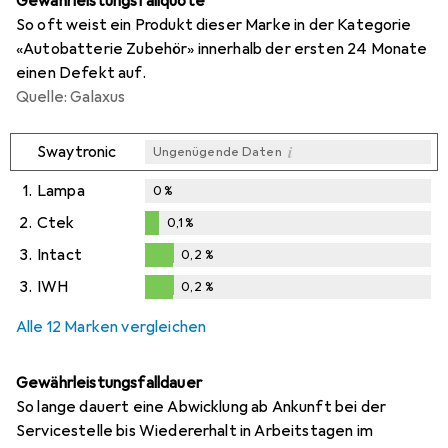
Gewährleistungsfallquote
So oft weist ein Produkt dieser Marke in der Kategorie
«Autobatterie Zubehör» innerhalb der ersten 24 Monate
einen Defekt auf.
Quelle: Galaxus
i
Swaytronic
Ungenügende Daten
1.
Lampa
0
%
2.
Ctek
0,1
%
0,1
%
3.
Intact
0,2
%
0,2
%
3.
IWH
0,2
%
0,2
%
Alle 12 Marken vergleichen
Gewährleistungsfalldauer
So lange dauert eine Abwicklung ab Ankunft bei der
Servicestelle bis Wiedererhalt in Arbeitstagen im