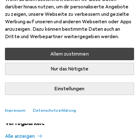
Mehr von Swaytronic
4
darüber hinaus nutzen, um dir personalisierte Angebote
zu zeigen, unsere Webseite zu verbessern und gezielte
Werbung auf unseren und anderen Webseiten oder Apps
Aktuell nicht lieferbar
anzuzeigen. Dazu können bestimmte Daten auch an
Benachrichtigen, wenn lieferbar
Dritte und Werbepartner weitergegeben werden.
Allem zustimmen
Vergleichen
Merken
Nur das Nötigste
i
Kostenloser Versand ab 30,–
Einstellungen
Impressum
Datenschutzerklärung
Ähnliche Produkte mit besserer
Verfügbarkeit
Alle anzeigen