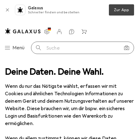
Galaxus
Zur App
Schneller finden und bestellen
Einstellungen
Kundenkonto
Vergleichslisten
Merklisten
Warenkorb
Navigation nach Kategorien
Menü
Suche
behör
Deine Daten. Deine Wahl.
Swaytronic AIOES Adapterkabel EC5 weiblich zu EC5 weiblich
Wenn du nur das Nötigste wählst, erfassen wir mit
Cookies und ähnlichen Technologien Informationen zu
1 Bild
deinem Gerät und deinem Nutzungsverhalten auf unserer
Swaytronic
AIOES Adapterkabel EC5
Website. Diese brauchen wir, um dir bspw. ein sicheres
weiblich zu EC5 weiblich
Login und Basisfunktionen wie den Warenkorb zu
ermöglichen.
Marke
Bewertungen
Wenn du allem zustimmst, können wir diese Daten