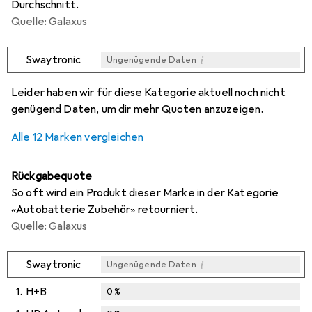
Durchschnitt.
Quelle: Galaxus
i
Swaytronic
Ungenügende Daten
i
i
i
i
Ungenügende Daten
Ungenügende Daten
Ungenügende Daten
Ungenügende Daten
Leider haben wir für diese Kategorie aktuell noch nicht
genügend Daten, um dir mehr Quoten anzuzeigen.
Alle 12 Marken vergleichen
Rückgabequote
So oft wird ein Produkt dieser Marke in der Kategorie
«Autobatterie Zubehör» retourniert.
Quelle: Galaxus
i
Swaytronic
Ungenügende Daten
1.
H+B
0
%