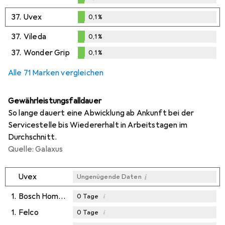
0,1
%
37.
Uvex
0,1
%
0,1
%
37.
Vileda
0,1
%
0,1
%
37.
Wonder Grip
0,1
%
0,1
%
Alle 71 Marken vergleichen
Gewährleistungsfalldauer
So lange dauert eine Abwicklung ab Ankunft bei der
Servicestelle bis Wiedererhalt in Arbeitstagen im
Durchschnitt.
Quelle: Galaxus
i
Uvex
Ungenügende Daten
1.
Bosch Home & Garden
i
0
Tage
1.
Felco
i
0
Tage