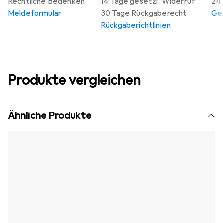
Rechtliche Bedenken
14 Tage gesetzl. Widerruf
24 
Meldeformular
30 Tage Rückgaberecht
Gew
Rückgaberichtlinien
Produkte vergleichen
Ähnliche Produkte