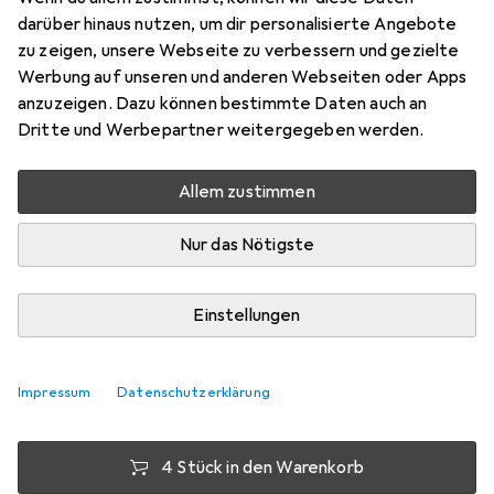
darüber hinaus nutzen, um dir personalisierte Angebote
9
zu zeigen, unsere Webseite zu verbessern und gezielte
Preis in EUR inkl. MwSt.
Werbung auf unseren und anderen Webseiten oder Apps
anzuzeigen. Dazu können bestimmte Daten auch an
Bewertungen
Dritte und Werbepartner weitergegeben werden.
4
Allem zustimmen
Zwischen Di, 11.8. und Do, 13.8. geliefert
Nur das Nötigste
5 Stück an Lager beim Lieferanten
Lieferort angeben für genaue Lieferzeit
Einstellungen
1 Stück
2 Stück
3 Stück
4 Stück
EUR
7,74
EUR
7,10
pro Stück
EUR
6,80
EUR
6,49
pro Stück
pro Stück
pro Stück
Impressum
Datenschutzerklärung
−
8
%
−
12
%
−
16
%
4 Stück in den Warenkorb