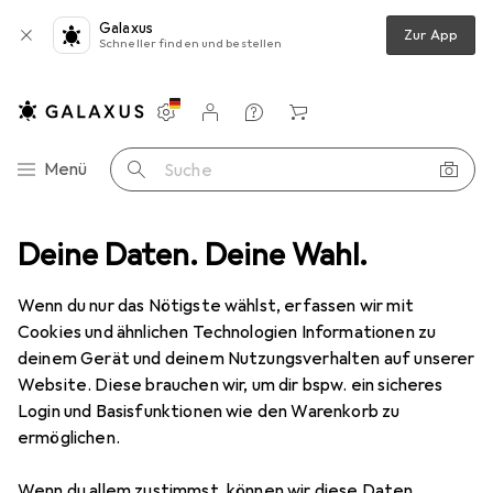
Galaxus
Zur App
Schneller finden und bestellen
Einstellungen
Kundenkonto
Vergleichslisten
Merklisten
Warenkorb
Navigation nach Kategorien
Menü
Suche
Arbeitsbekleidung
Deine Daten. Deine Wahl.
Schutzhandschuhe
Uvex Strickhandschuh
Wenn du nur das Nötigste wählst, erfassen wir mit
Cookies und ähnlichen Technologien Informationen zu
7 Bilder
deinem Gerät und deinem Nutzungsverhalten auf unserer
Website. Diese brauchen wir, um dir bspw. ein sicheres
MENGENRABATT
Login und Basisfunktionen wie den Warenkorb zu
ermöglichen.
EUR
6,49
Spare
EUR
5,–
Uvex
Strickhandschuh
Wenn du allem zustimmst, können wir diese Daten