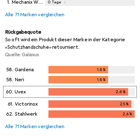
1.
Mechanix Wear
i
0
Tage
i
Ungenügende Daten
Alle 71 Marken vergleichen
Rückgabequote
So oft wird ein Produkt dieser Marke in der Kategorie
«Schutzhandschuhe» retourniert.
Quelle: Galaxus
58.
Gardena
1,8
%
1,8
%
58.
Neri
1,8
%
1,8
%
60.
Uvex
2,4
%
2,4
%
61.
Victorinox
2,5
%
2,5
%
62.
Stahlwerk
2,6
%
2,6
%
Alle 71 Marken vergleichen