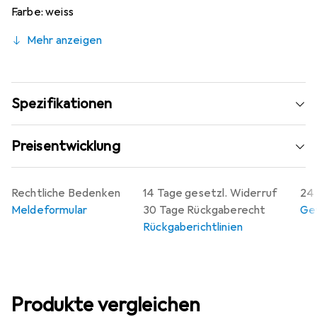
Farbe: weiss
Transparent: nein
Mehr anzeigen
Magnetisch: nein
Länge: 0,08 mm
Breite: 100 mm
Höhe: 100 mm
Spezifikationen
Preisentwicklung
Rechtliche Bedenken
14 Tage gesetzl. Widerruf
24 
Meldeformular
30 Tage Rückgaberecht
Gew
Rückgaberichtlinien
Produkte vergleichen