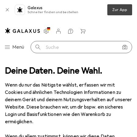
Galaxus
Zur App
Schneller finden und bestellen
Einstellungen
Kundenkonto
Vergleichslisten
Merklisten
Warenkorb
Navigation nach Kategorien
Menü
Suche
nstallation
Deine Daten. Deine Wahl.
Weidmüller Gerätemarkierung THM EL VIN 00 WS 30M
Wenn du nur das Nötigste wählst, erfassen wir mit
Cookies und ähnlichen Technologien Informationen zu
1 Bild
deinem Gerät und deinem Nutzungsverhalten auf unserer
EUR
84,34
Website. Diese brauchen wir, um dir bspw. ein sicheres
Weidmüller
Gerätemarkierung THM
Login und Basisfunktionen wie den Warenkorb zu
ermöglichen.
EL VIN 00 WS 30M
Wenn du allem zustimmst, können wir diese Daten