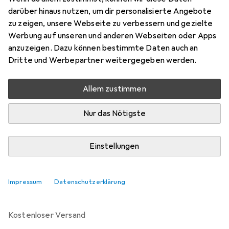
Preis in EUR inkl. MwSt.
darüber hinaus nutzen, um dir personalisierte Angebote
zu zeigen, unsere Webseite zu verbessern und gezielte
Marke
Bewertungen
Werbung auf unseren und anderen Webseiten oder Apps
Mehr von Weidmüller
anzuzeigen. Dazu können bestimmte Daten auch an
Dritte und Werbepartner weitergegeben werden.
Zwischen Mo, 24.8. und Mi, 26.8. geliefert
Allem zustimmen
5 Stück bestellt
Benachrichtigen, wenn schneller verfügbar
Nur das Nötigste
Lieferort angeben für genaue Lieferzeit
Einstellungen
In den Warenkorb
Impressum
Datenschutzerklärung
Vergleichen
Merken
kostenloser Versand