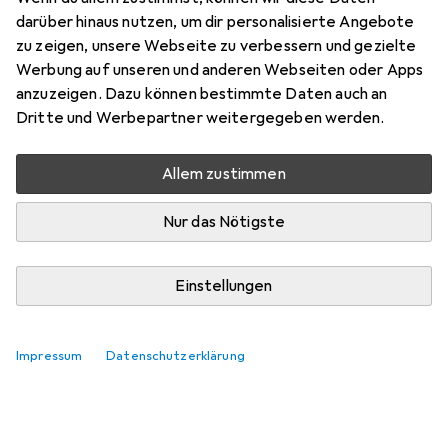
darüber hinaus nutzen, um dir personalisierte Angebote
Marke
Bewertungen
zu zeigen, unsere Webseite zu verbessern und gezielte
Mehr von Weidmüller
Werbung auf unseren und anderen Webseiten oder Apps
anzuzeigen. Dazu können bestimmte Daten auch an
Dritte und Werbepartner weitergegeben werden.
Zwischen Mo, 24.8. und Mi, 26.8. geliefert
3 Stück bestellt
Allem zustimmen
Benachrichtigen, wenn schneller verfügbar
Nur das Nötigste
Lieferort angeben für genaue Lieferzeit
In den Warenkorb
Einstellungen
Vergleichen
Merken
Impressum
Datenschutzerklärung
kostenloser Versand