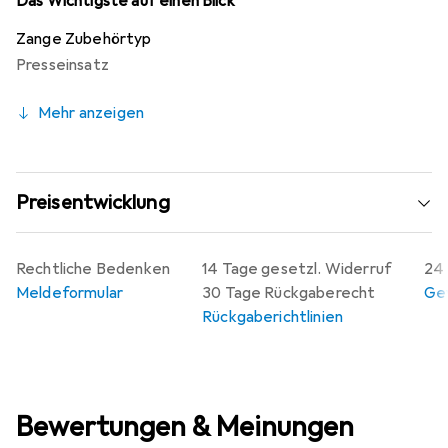
Das Wichtigste auf einen Blick
Zange Zubehörtyp
Presseinsatz
Mehr anzeigen
Preisentwicklung
Rechtliche Bedenken
14 Tage gesetzl. Widerruf
24 
Meldeformular
30 Tage Rückgaberecht
Gew
Rückgaberichtlinien
Bewertungen & Meinungen