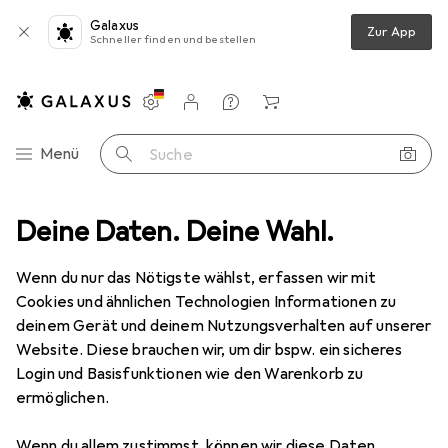
Galaxus
Zur App
Schneller finden und bestellen
Einstellungen
Kundenkonto
Vergleichslisten
Merklisten
Warenkorb
Navigation nach Kategorien
Menü
Suche
ikwerkzeug
Deine Daten. Deine Wahl.
Zange Zubehör
Weidmüller SAIDT095 Crimpeinsatz
Wenn du nur das Nötigste wählst, erfassen wir mit
Cookies und ähnlichen Technologien Informationen zu
1 Bild
deinem Gerät und deinem Nutzungsverhalten auf unserer
EUR
319,–
Website. Diese brauchen wir, um dir bspw. ein sicheres
Weidmüller
SAIDT095 Crimpeinsatz
Login und Basisfunktionen wie den Warenkorb zu
ermöglichen.
Preis in EUR inkl. MwSt.
Wenn du allem zustimmst, können wir diese Daten