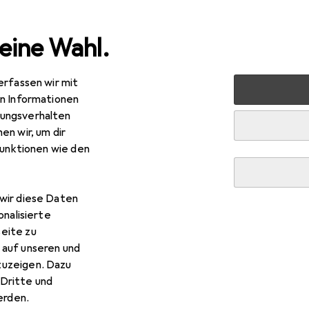
eine Wahl.
erfassen wir mit
trowerkzeug
Druckluftwerkzeug
Zubehör Druckluftwe
en Informationen
ungsverhalten
en wir, um dir
funktionen wie den
wir diese Daten
onalisierte
eite zu
 auf unseren und
zuzeigen. Dazu
Dritte und
rden.