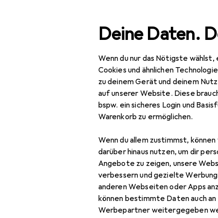
Suche
Deine Daten. D
Wenn du nur das Nötigste wählst, 
Navigation nach Kategorien
nt
Baumarkt + Garten
Werkzeug + Werkstatt
Elek
Gesamtsortiment
Cookies und ähnlichen Technologi
zu deinem Gerät und deinem Nutz
Baumarkt + Garten
auf unserer Website. Diese brauch
bspw. ein sicheres Login und Basis
Werkzeug +
Warenkorb zu ermöglichen.
Werkstatt
Wenn du allem zustimmst, können 
Elektrowerkzeug
darüber hinaus nutzen, um dir pers
Druckluftwerkzeug
Angebote zu zeigen, unsere Webs
verbessern und gezielte Werbung
Druckluftaufsatz
anderen Webseiten oder Apps an
können bestimmte Daten auch an 
Kompressor
Werbepartner weitergegeben we