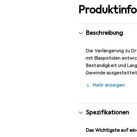
Produktinf
Beschreibung
Die Verlängerung zu Dru
mit Blaspistolen entwi
Beständigkeit und Lang
Gewinde ausgestattet,
von -10 °C bis +50 °C 
Mehr anzeigen
Verlängerung ist ideal 
zur Effizienz und Effe
Spezifikationen
Das Wichtigste auf eine