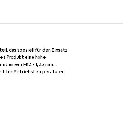
l, das speziell für den Einsatz
ses Produkt eine hohe
 mit einem M12 x 1,25 mm
ist für Betriebstemperaturen
ar eingesetzt werden. Diese
hr erforderlich ist, und trägt