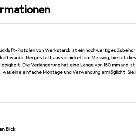
ormationen
ckluft-Pistolen von Werkstarck ist ein hochwertiges Zubehörtei
ckelt wurde. Hergestellt aus vernickeltem Messing, bietet die
lebigkeit. Die Verlängerung hat eine Länge von 150 mm und ist
 was eine einfache Montage und Verwendung ermöglicht. Sie 
geeignet und kann bei einem maximalen Betriebsdruck von 10 b
für verschiedene Anwendungen, bei denen eine präzise Luftzufu
ktivität von Druckluftwerkzeugen bei.
n Blick