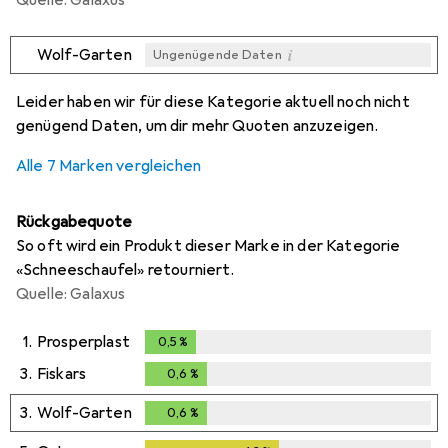
Quelle: Galaxus
i
Wolf-Garten
Ungenügende Daten
i
i
i
i
Ungenügende Daten
Ungenügende Daten
Ungenügende Daten
Ungenügende Daten
Leider haben wir für diese Kategorie aktuell noch nicht
genügend Daten, um dir mehr Quoten anzuzeigen.
Alle 7 Marken vergleichen
Rückgabequote
So oft wird ein Produkt dieser Marke in der Kategorie
«Schneeschaufel» retourniert.
Quelle: Galaxus
1.
Prosperplast
0,5
%
0,5
%
3.
Fiskars
0,6
%
0,6
%
3.
Wolf-Garten
0,6
%
0,6
%