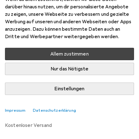
darüber hinaus nutzen, um dir personalisierte Angebote
Bewertungen
zu zeigen, unsere Webseite zu verbessern und gezielte
27
Werbung auf unseren und anderen Webseiten oder Apps
anzuzeigen. Dazu können bestimmte Daten auch an
Dritte und Werbepartner weitergegeben werden.
Zwischen Sa, 22.8. und Mi, 26.8. geliefert
Nur 1 Stück an Lager beim Lieferanten
Allem zustimmen
Benachrichtigen, wenn schneller verfügbar
Nur das Nötigste
Lieferort angeben für genaue Lieferzeit
Einstellungen
In den Warenkorb
Vergleichen
Merken
Impressum
Datenschutzerklärung
kostenloser Versand