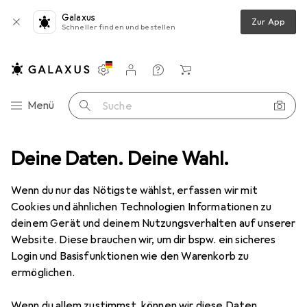
Galaxus
Zur App
Schneller finden und bestellen
Einstellungen
Kundenkonto
Vergleichslisten
Merklisten
Warenkorb
Navigation nach Kategorien
Menü
Suche
artenwerkzeug
Deine Daten. Deine Wahl.
Schneeschaufel
Wolf-Garten Schneeschaufel
Wenn du nur das Nötigste wählst, erfassen wir mit
Cookies und ähnlichen Technologien Informationen zu
2 Bilder
deinem Gerät und deinem Nutzungsverhalten auf unserer
Website. Diese brauchen wir, um dir bspw. ein sicheres
EUR
60,36
Login und Basisfunktionen wie den Warenkorb zu
Wolf-Garten
Schneeschaufel
ermöglichen.
Preis in EUR inkl. MwSt.
Wenn du allem zustimmst, können wir diese Daten