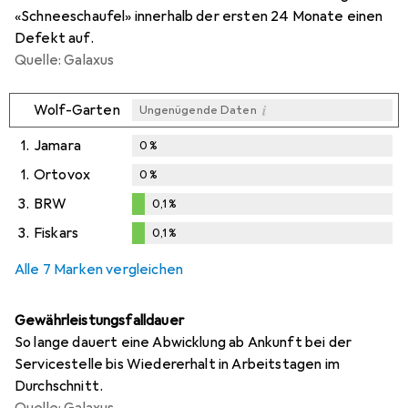
«Schneeschaufel» innerhalb der ersten 24 Monate einen
Defekt auf.
Quelle: Galaxus
i
Wolf-Garten
Ungenügende Daten
1.
Jamara
0
%
1.
Ortovox
0
%
3.
BRW
0,1
%
0,1
%
3.
Fiskars
0,1
%
0,1
%
Alle 7 Marken vergleichen
Gewährleistungsfalldauer
So lange dauert eine Abwicklung ab Ankunft bei der
Servicestelle bis Wiedererhalt in Arbeitstagen im
Durchschnitt.