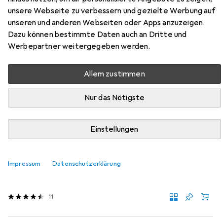
Zubehör für Absima 3-Kanal
unsere Webseite zu verbessern und gezielte Werbung auf
unseren und anderen Webseiten oder Apps anzuzeigen.
Fernsteuerung CR3P
Dazu können bestimmte Daten auch an Dritte und
Werbepartner weitergegeben werden.
Hier findest du passendes Zubehör zum Produkt Absima
3-Kanal Fernsteuerung CR3P aus der Kategorie RC
Allem zustimmen
Empfänger.
Relevanz
Nur das Nötigste
Produktliste
Einstellungen
RC Empfänger
Impressum
Datenschutzerklärung
EUR
32,89
Absima
R3WP Empfänger
11