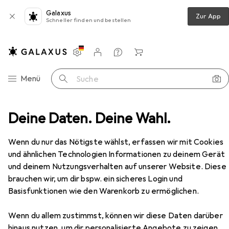
Galaxus
Zur App
Schneller finden und bestellen
Einstellungen
Kundenkonto
Vergleichslisten
Merklisten
Warenkorb
Navigation nach Kategorien
Menü
Suche
C Fernsteuerung
Deine Daten. Deine Wahl.
Absima 3-Kanal Fernsteuerung CR3P
Zubehör
Wenn du nur das Nötigste wählst, erfassen wir mit Cookies
und ähnlichen Technologien Informationen zu deinem Gerät
EUR
94,13
und deinem Nutzungsverhalten auf unserer Website. Diese
Absima
3-Kanal Fernsteuerung CR3P
brauchen wir, um dir bspw. ein sicheres Login und
Basisfunktionen wie den Warenkorb zu ermöglichen.
Wenn du allem zustimmst, können wir diese Daten darüber
hinaus nutzen, um dir personalisierte Angebote zu zeigen,