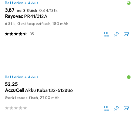
Batterien + Akkus
EUR
EUR
3,87
bei 3 Stück
0,64
/
1Stk.
Rayovac
PR41/312A
6 Stk., Gerätespezifisch, 180 mAh
35
Batterien + Akkus
EUR
52,25
AccuCell
Akku Kaba 132-512886
Gerätespezifisch, 2700 mAh