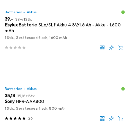
Batterien + Akkus
EUR
EUR
39,–
39,–
/
1Stk.
Esylux
Batterie SLe/SLf Akku 4.8V/1.6 Ah - Akku - 1.600
mAh
1 Stk., Gerätespezifisch, 1600 mAh
Batterien + Akkus
EUR
EUR
35,18
35,18
/
1Stk.
Sony
HFR-AAA800
1 Stk., Gerätespezifisch, 800 mAh
26