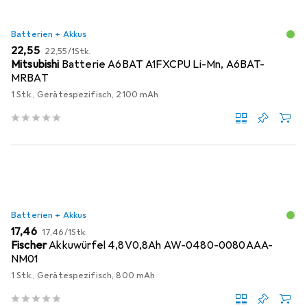
Batterien + Akkus
EUR
EUR
22,55
22,55
/
1Stk.
Mitsubishi
Batterie A6BAT A1FXCPU Li-Mn, A6BAT-
MRBAT
1 Stk., Gerätespezifisch, 2100 mAh
Batterien + Akkus
EUR
EUR
17,46
17,46
/
1Stk.
Fischer
Akkuwürfel 4,8V0,8Ah AW-0480-0080AAA-
NM01
1 Stk., Gerätespezifisch, 800 mAh