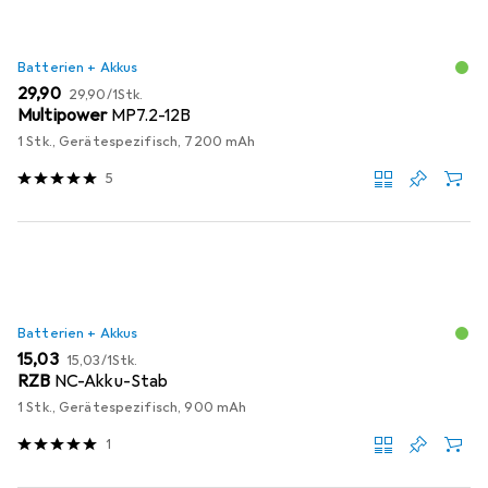
Batterien + Akkus
EUR
EUR
29,90
29,90
/
1Stk.
Multipower
MP7.2-12B
1 Stk., Gerätespezifisch, 7200 mAh
5
Batterien + Akkus
EUR
EUR
15,03
15,03
/
1Stk.
RZB
NC-Akku-Stab
1 Stk., Gerätespezifisch, 900 mAh
1