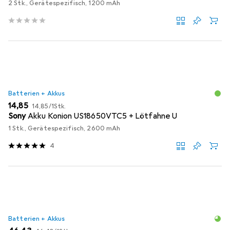
2 Stk., Gerätespezifisch, 1200 mAh
Batterien + Akkus
EUR
EUR
14,85
14,85
/
1Stk.
Sony
Akku Konion US18650VTC5 + Lötfahne U
1 Stk., Gerätespezifisch, 2600 mAh
4
Batterien + Akkus
EUR