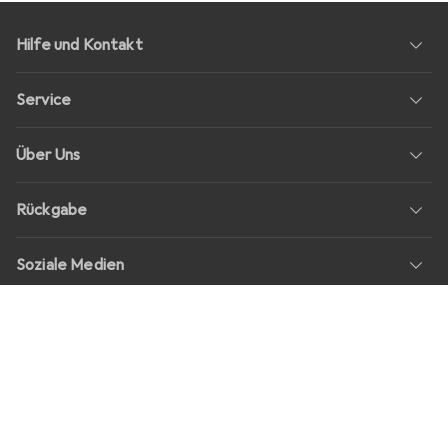
Hilfe und Kontakt
Service
Über Uns
Rückgabe
Soziale Medien
Stellenangebote
Preise
Alle Preise in EUR inkl. MwSt., zzgl.
Versandkosten
bei Bestellungen
unter
30,–
Shop Version