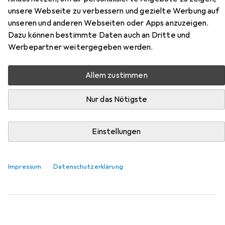
Hier findest du passendes Zubehör zum Produkt Arrma
unsere Webseite zu verbessern und gezielte Werbung auf
Muscle Car Felony 6SBLX ARTR aus der Kategorie
unseren und anderen Webseiten oder Apps anzuzeigen.
Batterien + Akkus.
Dazu können bestimmte Daten auch an Dritte und
Relevanz
Werbepartner weitergegeben werden.
Produktliste
Allem zustimmen
Nur das Nötigste
MENGENRABATT
Batterien + Akkus
Einstellungen
EUR
EUR
5,58
bei 3 Stück
5,58
/
1Stk.
Maxell
ML2032
1 Stk., Gerätespezifisch, 65 mAh
Impressum
Datenschutzerklärung
38