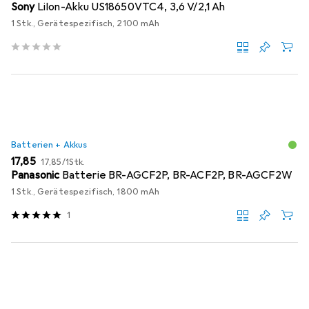
Sony
LiIon-Akku US18650VTC4, 3,6 V/2,1 Ah
1 Stk., Gerätespezifisch, 2100 mAh
Batterien + Akkus
EUR
EUR
17,85
17,85
/
1Stk.
Panasonic
Batterie BR-AGCF2P, BR-ACF2P, BR-AGCF2W
1 Stk., Gerätespezifisch, 1800 mAh
1