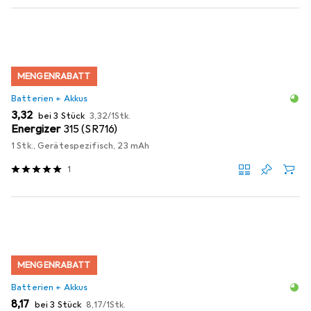
MENGENRABATT
Batterien + Akkus
EUR
EUR
3,32
bei 3 Stück
3,32
/
1Stk.
Energizer
315 (SR716)
1 Stk., Gerätespezifisch, 23 mAh
1
MENGENRABATT
Batterien + Akkus
EUR
EUR
8,17
bei 3 Stück
8,17
/
1Stk.