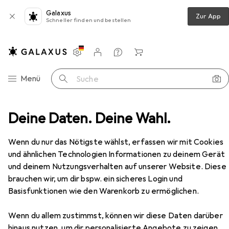
Galaxus
Zur App
Schneller finden und bestellen
Einstellungen
Kundenkonto
Vergleichslisten
Merklisten
Warenkorb
Navigation nach Kategorien
Menü
Suche
ge
Deine Daten. Deine Wahl.
RC Auto
Arrma Muscle Car Felony 6SBLX ARTR
Zubehör
Arrma
Muscle Car Felony 6SBLX ARTR
Wenn du nur das Nötigste wählst, erfassen wir mit Cookies
und ähnlichen Technologien Informationen zu deinem Gerät
und deinem Nutzungsverhalten auf unserer Website. Diese
brauchen wir, um dir bspw. ein sicheres Login und
Zubehör für Arrma Muscle Car
Basisfunktionen wie den Warenkorb zu ermöglichen.
Felony 6SBLX ARTR
Wenn du allem zustimmst, können wir diese Daten darüber
hinaus nutzen, um dir personalisierte Angebote zu zeigen,