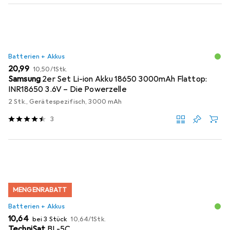
Batterien + Akkus
EUR
EUR
20,99
10,50
/
1Stk.
Samsung
2er Set Li-ion Akku 18650 3000mAh Flattop:
INR18650 3.6V – Die Powerzelle
2 Stk., Gerätespezifisch, 3000 mAh
3
MENGENRABATT
Batterien + Akkus
EUR
EUR
10,64
bei 3 Stück
10,64
/
1Stk.
TechniSat
BL-5C