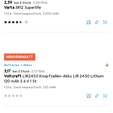
EUR
EUR
2,59
bei 3 Stück
2,59
/
1Stk.
Varta
3R12 Superlife
1 Stk., Gerätespezifisch, 2200 mAh
15
MENGENRABATT
Batterien + Akkus
EUR
EUR
3,17
bei 3 Stück
3,17
/
1Stk.
Voltcraft
LIR2450 Knopfzellen-Akku LIR 2450 Lithium
120 mAh 3.6 V 1 St.
1 Stk., Gerätespezifisch, 120 mAh