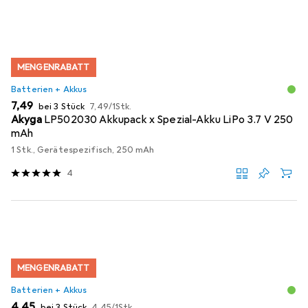
MENGENRABATT
Batterien + Akkus
EUR
EUR
7,49
bei 3 Stück
7,49
/
1Stk.
Akyga
LP502030 Akkupack x Spezial-Akku LiPo 3.7 V 250
mAh
1 Stk., Gerätespezifisch, 250 mAh
4
MENGENRABATT
Batterien + Akkus
EUR
EUR
4,45
bei 3 Stück
4,45
/
1Stk.