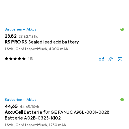
Batterien + Akkus
EUR
EUR
23,82
23,82
/
1Stk.
RS PRO
RS Sealed lead acid battery
1 Stk., Gerätespezifisch, 4000 mAh
113
Batterien + Akkus
EUR
EUR
44,65
44,65
/
1Stk.
AccuCell
Batterie für GE FANUC A98L-0031-0028
Batterie A02B-0323-K102
1 Stk., Gerätespezifisch, 1750 mAh