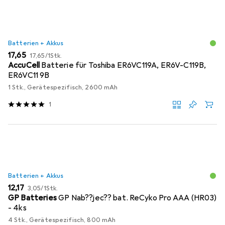
Batterien + Akkus
EUR
EUR
17,65
17,65
/
1Stk.
AccuCell
Batterie für Toshiba ER6VC119A, ER6V-C119B,
ER6VC11 9B
1 Stk., Gerätespezifisch, 2600 mAh
1
Batterien + Akkus
EUR
EUR
12,17
3,05
/
1Stk.
GP Batteries
GP Nab??jec?? bat. ReCyko Pro AAA (HR03)
- 4ks
4 Stk., Gerätespezifisch, 800 mAh