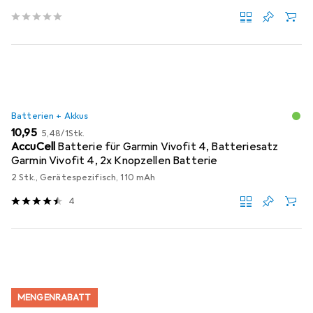
Batterien + Akkus
EUR
EUR
10,95
5,48
/
1Stk.
AccuCell
Batterie für Garmin Vivofit 4, Batteriesatz
Garmin Vivofit 4, 2x Knopzellen Batterie
2 Stk., Gerätespezifisch, 110 mAh
4
MENGENRABATT