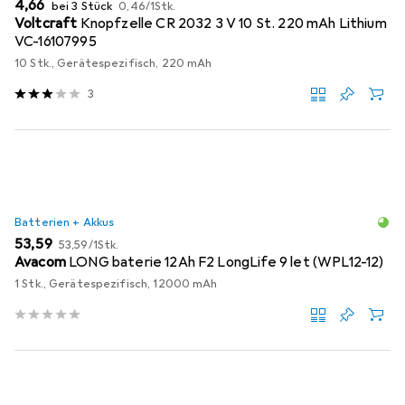
EUR
EUR
4,66
bei 3 Stück
0,46
/
1Stk.
Voltcraft
Knopfzelle CR 2032 3 V 10 St. 220 mAh Lithium
VC-16107995
10 Stk., Gerätespezifisch, 220 mAh
3
Batterien + Akkus
EUR
EUR
53,59
53,59
/
1Stk.
Avacom
LONG baterie 12Ah F2 LongLife 9 let (WPL12-12)
1 Stk., Gerätespezifisch, 12000 mAh