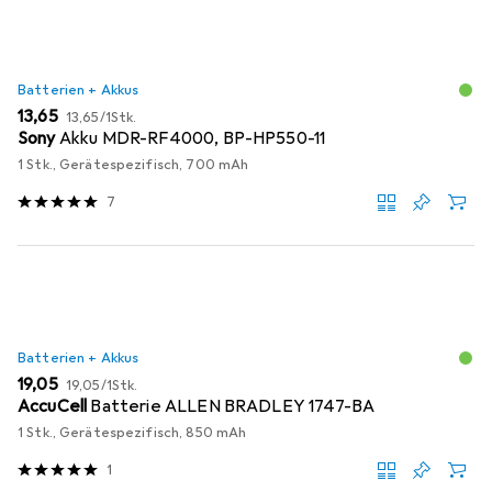
Batterien + Akkus
EUR
EUR
13,65
13,65
/
1Stk.
Sony
Akku MDR-RF4000, BP-HP550-11
1 Stk., Gerätespezifisch, 700 mAh
7
Batterien + Akkus
EUR
EUR
19,05
19,05
/
1Stk.
AccuCell
Batterie ALLEN BRADLEY 1747-BA
1 Stk., Gerätespezifisch, 850 mAh
1