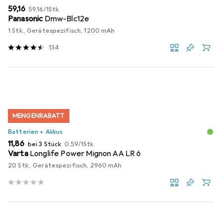
EUR
EUR
59,16
59,16
/
1Stk.
Panasonic
Dmw-Blc12e
1 Stk., Gerätespezifisch, 1200 mAh
134
MENGENRABATT
Batterien + Akkus
EUR
EUR
11,86
bei 3 Stück
0,59
/
1Stk.
Varta
Longlife Power Mignon AA LR 6
20 Stk., Gerätespezifisch, 2960 mAh