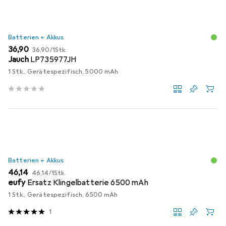
Batterien + Akkus
EUR
EUR
36,90
36,90
/
1Stk.
Jauch
LP735977JH
1 Stk., Gerätespezifisch, 5000 mAh
Batterien + Akkus
EUR
EUR
46,14
46,14
/
1Stk.
eufy
Ersatz Klingelbatterie 6500 mAh
1 Stk., Gerätespezifisch, 6500 mAh
1