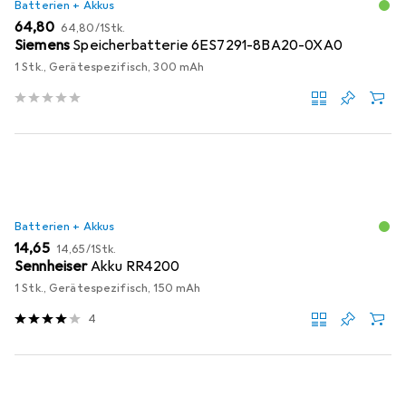
Batterien + Akkus
EUR
EUR
64,80
64,80
/
1Stk.
Siemens
Speicherbatterie 6ES7291-8BA20-0XA0
1 Stk., Gerätespezifisch, 300 mAh
Batterien + Akkus
EUR
EUR
14,65
14,65
/
1Stk.
Sennheiser
Akku RR4200
1 Stk., Gerätespezifisch, 150 mAh
4