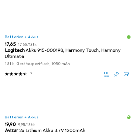
Batterien + Akkus
EUR
EUR
17,65
17,65
/
1Stk.
Logitech
Akku 915-000198, Harmony Touch, Harmony
Ultimate
1 Stk., Gerätespezifisch, 1050 mAh
7
Batterien + Akkus
EUR
EUR
19,90
9,95
/
1Stk.
Avizar
2x Lithium Akku 3.7V 1200mAh