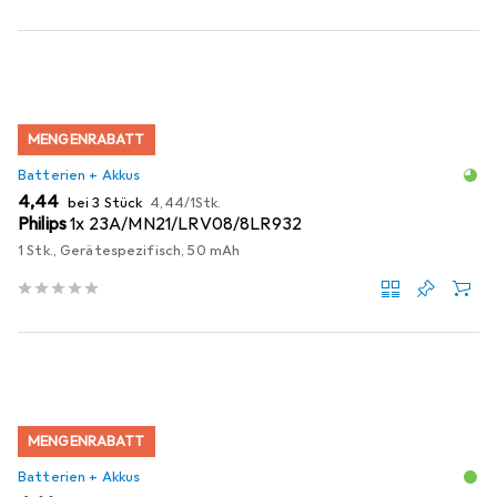
MENGENRABATT
Batterien + Akkus
EUR
EUR
4,44
bei 3 Stück
4,44
/
1Stk.
Philips
1x 23A/MN21/LRV08/8LR932
1 Stk., Gerätespezifisch, 50 mAh
MENGENRABATT
Batterien + Akkus