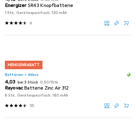
Energizer
SR43 Knopfbatterie
1 Stk., Gerätespezifisch, 130 mAh
6
MENGENRABATT
Batterien + Akkus
EUR
EUR
4,03
bei 3 Stück
0,50
/
1Stk.
Rayovac
Batterie Zinc Air 312
8 Stk., Gerätespezifisch, 180 mAh
35