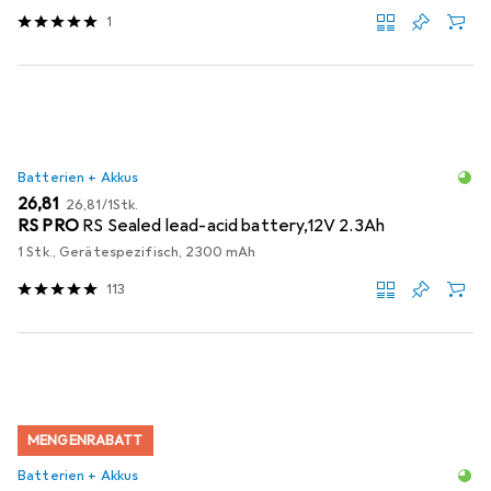
1
Batterien + Akkus
EUR
EUR
26,81
26,81
/
1Stk.
RS PRO
RS Sealed lead-acid battery,12V 2.3Ah
1 Stk., Gerätespezifisch, 2300 mAh
113
MENGENRABATT
Batterien + Akkus