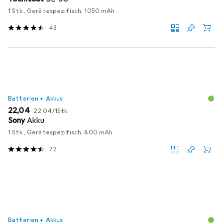
1 Stk., Gerätespezifisch, 1050 mAh
43
Batterien + Akkus
EUR
EUR
22,04
22,04
/
1Stk.
Sony
Akku
1 Stk., Gerätespezifisch, 800 mAh
72
Batterien + Akkus