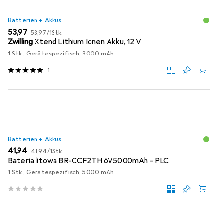
Batterien + Akkus
EUR
EUR
53,97
53,97
/
1Stk.
Zwilling
Xtend Lithium Ionen Akku, 12 V
1 Stk., Gerätespezifisch, 3000 mAh
1
Batterien + Akkus
EUR
EUR
41,94
41,94
/
1Stk.
Bateria litowa BR-CCF2TH 6V5000mAh - PLC
1 Stk., Gerätespezifisch, 5000 mAh