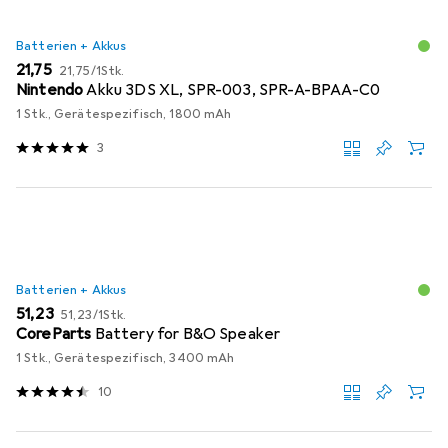
Batterien + Akkus
EUR
EUR
21,75
21,75
/
1Stk.
Nintendo
Akku 3DS XL, SPR-003, SPR-A-BPAA-C0
1 Stk., Gerätespezifisch, 1800 mAh
3
Batterien + Akkus
EUR
EUR
51,23
51,23
/
1Stk.
CoreParts
Battery for B&O Speaker
1 Stk., Gerätespezifisch, 3400 mAh
10