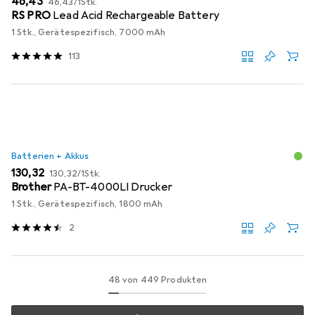
EUR
46,43
46,43
/
1Stk.
RS PRO
Lead Acid Rechargeable Battery
1 Stk., Gerätespezifisch, 7000 mAh
113
Batterien + Akkus
EUR
EUR
130,32
130,32
/
1Stk.
Brother
PA-BT-4000LI Drucker
1 Stk., Gerätespezifisch, 1800 mAh
2
48 von 449 Produkten