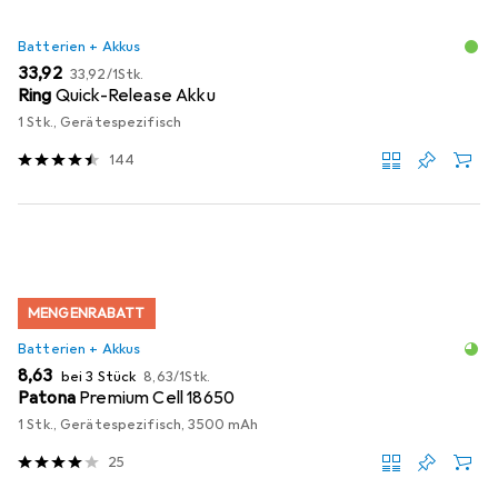
Batterien + Akkus
EUR
EUR
33,92
33,92
/
1Stk.
Ring
Quick-Release Akku
1 Stk., Gerätespezifisch
144
MENGENRABATT
Batterien + Akkus
EUR
EUR
8,63
bei 3 Stück
8,63
/
1Stk.
Patona
Premium Cell 18650
1 Stk., Gerätespezifisch, 3500 mAh
25