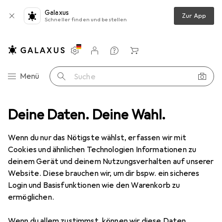
Galaxus
Zur App
Schneller finden und bestellen
Einstellungen
Kundenkonto
Vergleichslisten
Merklisten
Warenkorb
Navigation nach Kategorien
Menü
Suche
uzzles
Deine Daten. Deine Wahl.
Puzzle
Dante 3D-Puzzle 88 Teile Saphirara
Zubehör
Wenn du nur das Nötigste wählst, erfassen wir mit
EUR
15,86
Dante
3D-Puzzle 88 Teile Saphirara
Cookies und ähnlichen Technologien Informationen zu
88 Teile
deinem Gerät und deinem Nutzungsverhalten auf unserer
Website. Diese brauchen wir, um dir bspw. ein sicheres
Login und Basisfunktionen wie den Warenkorb zu
ermöglichen.
Zubehör für Dante 3D-Puzzle 88
Wenn du allem zustimmst, können wir diese Daten