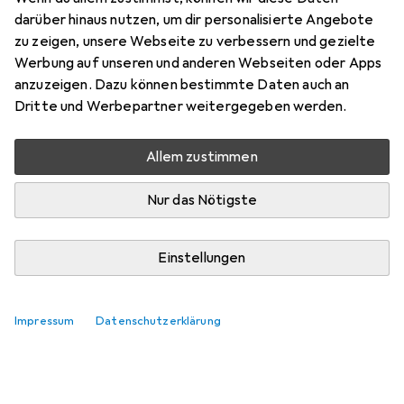
Teile Saphirara
darüber hinaus nutzen, um dir personalisierte Angebote
zu zeigen, unsere Webseite zu verbessern und gezielte
Hier findest du passendes Zubehör zum Produkt Dante
Werbung auf unseren und anderen Webseiten oder Apps
3D-Puzzle 88 Teile Saphirara.
anzuzeigen. Dazu können bestimmte Daten auch an
Relevanz
Dritte und Werbepartner weitergegeben werden.
Produktliste
Allem zustimmen
Keine Produkte gefunden
Nur das Nötigste
Einstellungen
Impressum
Datenschutzerklärung