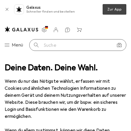
Galaxus
Zur App
Schneller finden und bestellen
Einstellungen
Kundenkonto
Vergleichslisten
Merklisten
Warenkorb
Navigation nach Kategorien
Menü
Suche
pielzeug
Deine Daten. Deine Wahl.
Spiele + Puzzles
Puzzle
Dodo Im Zoo
Zubehör
Wenn du nur das Nötigste wählst, erfassen wir mit
EUR
7,49
bei 3 Stück
Dodo
Im Zoo
Cookies und ähnlichen Technologien Informationen zu
80 Teile
deinem Gerät und deinem Nutzungsverhalten auf unserer
Website. Diese brauchen wir, um dir bspw. ein sicheres
Login und Basisfunktionen wie den Warenkorb zu
ermöglichen.
Zubehör für Dodo Im Zoo
Wenn du allem zustimmst, können wir diese Daten