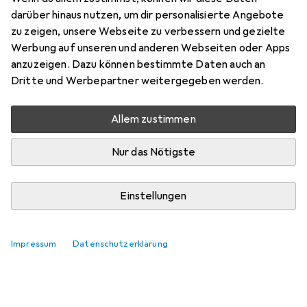
Hier findest du passendes Zubehör zum Produkt Dodo Im
darüber hinaus nutzen, um dir personalisierte Angebote
Zoo.
zu zeigen, unsere Webseite zu verbessern und gezielte
Werbung auf unseren und anderen Webseiten oder Apps
Relevanz
anzuzeigen. Dazu können bestimmte Daten auch an
Dritte und Werbepartner weitergegeben werden.
Produktliste
Keine Produkte gefunden
Allem zustimmen
Nur das Nötigste
Einstellungen
Impressum
Datenschutzerklärung