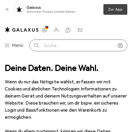
Galaxus
Zur App
Schneller finden und bestellen
Einstellungen
Kundenkonto
Vergleichslisten
Merklisten
Warenkorb
Navigation nach Kategorien
Menü
Suche
ug
Deine Daten. Deine Wahl.
Spiele + Puzzles
Puzzle
Dodo Tagesroutine
Zubehör
Wenn du nur das Nötigste wählst, erfassen wir mit
EUR
16,31
Cookies und ähnlichen Technologien Informationen zu
Dodo
Tagesroutine
deinem Gerät und deinem Nutzungsverhalten auf unserer
72 Teile
Website. Diese brauchen wir, um dir bspw. ein sicheres
Login und Basisfunktionen wie den Warenkorb zu
ermöglichen.
Zubehör für Dodo Tagesroutine
Wenn du allem zustimmst, können wir diese Daten