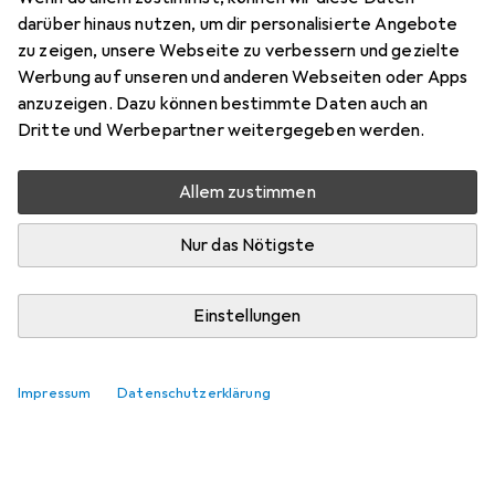
darüber hinaus nutzen, um dir personalisierte Angebote
zu zeigen, unsere Webseite zu verbessern und gezielte
Hier findest du passendes Zubehör zum Produkt Dodo
Werbung auf unseren und anderen Webseiten oder Apps
Tagesroutine.
anzuzeigen. Dazu können bestimmte Daten auch an
Relevanz
Dritte und Werbepartner weitergegeben werden.
Produktliste
Keine Produkte gefunden
Allem zustimmen
Nur das Nötigste
Einstellungen
Impressum
Datenschutzerklärung