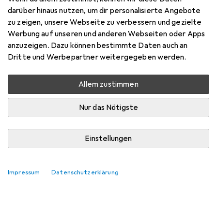
Bilderwürfel
darüber hinaus nutzen, um dir personalisierte Angebote
zu zeigen, unsere Webseite zu verbessern und gezielte
Hier findest du passendes Zubehör zum Produkt Eichhorn
Werbung auf unseren und anderen Webseiten oder Apps
Bilderwürfel.
anzuzeigen. Dazu können bestimmte Daten auch an
Relevanz
Dritte und Werbepartner weitergegeben werden.
Produktliste
Allem zustimmen
Keine Produkte gefunden
Nur das Nötigste
Einstellungen
Impressum
Datenschutzerklärung