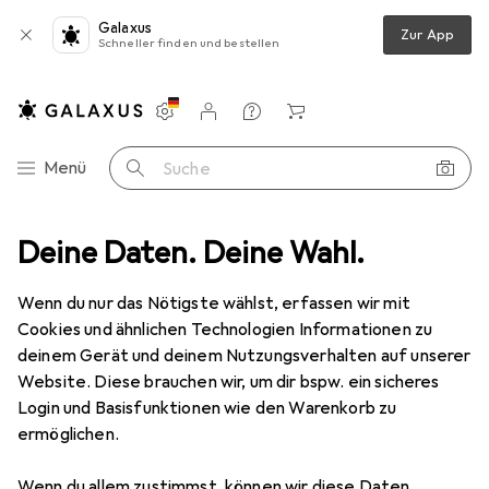
Galaxus
Zur App
Schneller finden und bestellen
Einstellungen
Kundenkonto
Vergleichslisten
Merklisten
Warenkorb
Navigation nach Kategorien
Menü
Suche
Deine Daten. Deine Wahl.
Spiele + Puzzles
Puzzle
Eichhorn Bilderwürfel
Zubehör
Wenn du nur das Nötigste wählst, erfassen wir mit
EUR
12,51
bei 3 Stück
Eichhorn
Bilderwürfel
Cookies und ähnlichen Technologien Informationen zu
12 Teile
deinem Gerät und deinem Nutzungsverhalten auf unserer
Website. Diese brauchen wir, um dir bspw. ein sicheres
Login und Basisfunktionen wie den Warenkorb zu
ermöglichen.
Zubehör für Eichhorn
Wenn du allem zustimmst, können wir diese Daten