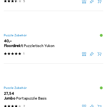
5
Puzzle Zubehör
EUR
40,–
Floordirekt
Puzzletisch Yukon
1
Puzzle Zubehör
EUR
27,54
Jumbo
Portapuzzle Basis
2