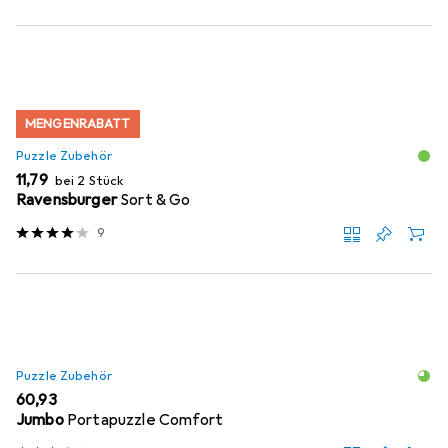
MENGENRABATT
Puzzle Zubehör
EUR
11,79
bei 2 Stück
Ravensburger
Sort & Go
9
Puzzle Zubehör
EUR
60,93
Jumbo
Portapuzzle Comfort