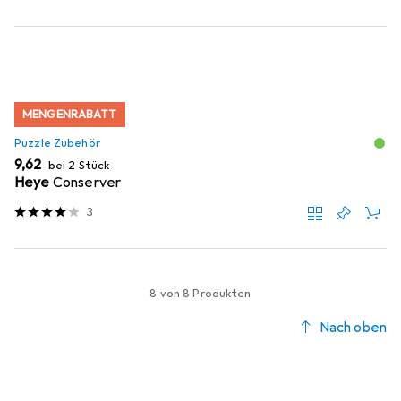
MENGENRABATT
Puzzle Zubehör
EUR
9,62
bei 2 Stück
Heye
Conserver
3
8 von 8 Produkten
Nach oben