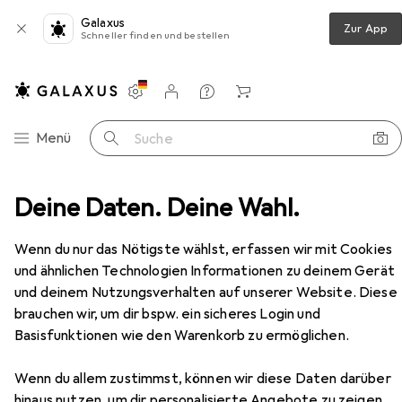
Galaxus
Zur App
Schneller finden und bestellen
Einstellungen
Kundenkonto
Vergleichslisten
Merklisten
Warenkorb
Navigation nach Kategorien
Menü
Suche
 + Puzzles
Deine Daten. Deine Wahl.
Puzzle
Eurographics Gartenwerkzeuge
Zubehör
Wenn du nur das Nötigste wählst, erfassen wir mit Cookies
EUR
16,34
Eurographics
Gartenwerkzeuge
und ähnlichen Technologien Informationen zu deinem Gerät
1000 Teile
und deinem Nutzungsverhalten auf unserer Website. Diese
brauchen wir, um dir bspw. ein sicheres Login und
Basisfunktionen wie den Warenkorb zu ermöglichen.
Zubehör für Eurographics
Wenn du allem zustimmst, können wir diese Daten darüber
hinaus nutzen, um dir personalisierte Angebote zu zeigen,