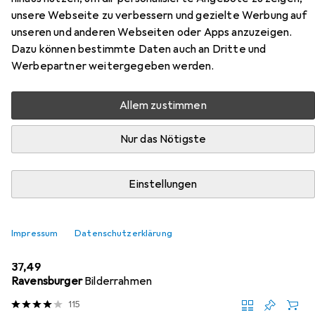
Gartenwerkzeuge
unsere Webseite zu verbessern und gezielte Werbung auf
unseren und anderen Webseiten oder Apps anzuzeigen.
Hier findest du passendes Zubehör zum Produkt
Dazu können bestimmte Daten auch an Dritte und
Eurographics Gartenwerkzeuge aus der Kategorie Puzzle
Werbepartner weitergegeben werden.
Zubehör.
Allem zustimmen
Beliebt
Eurographics
Nur das Nötigste
Relevanz
Einstellungen
Produktliste
Impressum
Datenschutzerklärung
Puzzle Zubehör
EUR
37,49
Ravensburger
Bilderrahmen
115