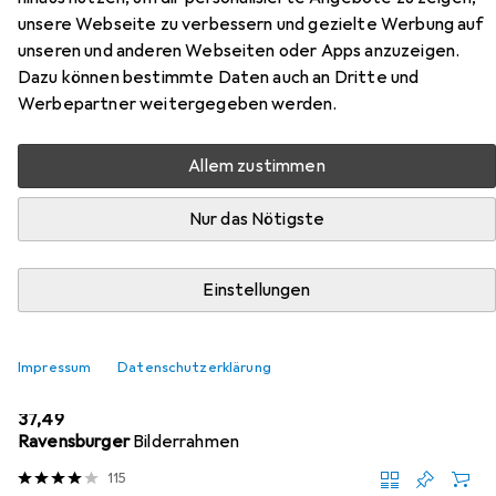
Blüten Blumenladen
unsere Webseite zu verbessern und gezielte Werbung auf
unseren und anderen Webseiten oder Apps anzuzeigen.
Hier findest du passendes Zubehör zum Produkt
Dazu können bestimmte Daten auch an Dritte und
Eurographics Plüsch Blüten Blumenladen aus der
Werbepartner weitergegeben werden.
Kategorie Puzzle Zubehör.
Allem zustimmen
Beliebt
Eurographics
Nur das Nötigste
Relevanz
Einstellungen
Produktliste
Impressum
Datenschutzerklärung
Puzzle Zubehör
EUR
37,49
Ravensburger
Bilderrahmen
115