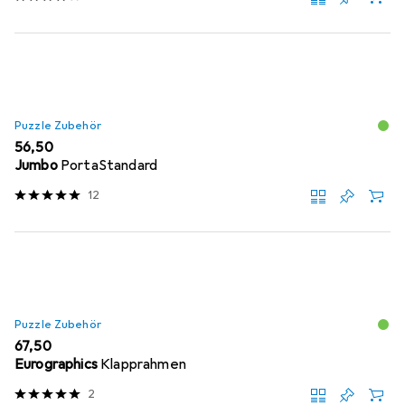
Puzzle Zubehör
EUR
56,50
Jumbo
PortaStandard
12
Puzzle Zubehör
EUR
67,50
Eurographics
Klapprahmen
2