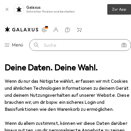
Galaxus
Zur App
Schneller finden und bestellen
Einstellungen
Kundenkonto
Vergleichslisten
Merklisten
Warenkorb
Navigation nach Kategorien
Menü
Suche
es
Deine Daten. Deine Wahl.
Puzzle
Eurographics Plüsch Blüten Blumenladen
Zubehör
EUR
12,99
bei 3 Stück
Wenn du nur das Nötigste wählst, erfassen wir mit Cookies
Eurographics
Plüsch Blüten
und ähnlichen Technologien Informationen zu deinem Gerät
Blumenladen
und deinem Nutzungsverhalten auf unserer Website. Diese
1000 Teile
brauchen wir, um dir bspw. ein sicheres Login und
Basisfunktionen wie den Warenkorb zu ermöglichen.
Zubehör für Eurographics Plüsch
Wenn du allem zustimmst, können wir diese Daten darüber
hinaus nutzen, um dir personalisierte Angebote zu zeigen,