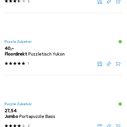
5
Puzzle Zubehör
EUR
40,–
Floordirekt
Puzzletisch Yukon
1
Puzzle Zubehör
EUR
27,54
Jumbo
Portapuzzle Basis
2