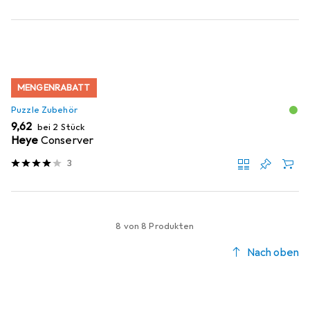
MENGENRABATT
Puzzle Zubehör
EUR
9,62
bei 2 Stück
Heye
Conserver
3
8 von 8 Produkten
Nach oben