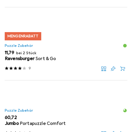
MENGENRABATT
Puzzle Zubehör
EUR
11,79
bei 2 Stück
Ravensburger
Sort & Go
9
Puzzle Zubehör
EUR
60,72
Jumbo
Portapuzzle Comfort