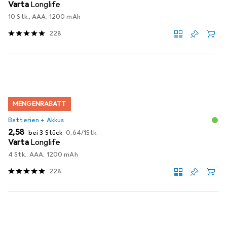
Varta
Longlife
10 Stk., AAA, 1200 mAh
228
MENGENRABATT
Batterien + Akkus
EUR
EUR
2,58
bei 3 Stück
0,64
/
1Stk.
Varta
Longlife
4 Stk., AAA, 1200 mAh
228