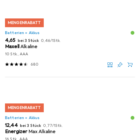
MENGENRABATT
Batterien + Akkus
EUR
EUR
4,65
bei 3 Stück
0,46
/
1Stk.
Maxell
Alkaline
10 Stk., AAA
680
MENGENRABATT
Batterien + Akkus
EUR
EUR
12,44
bei 3 Stück
0,77
/
1Stk.
Energizer
Max Alkaline
16 Stk., AAA