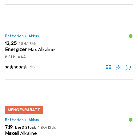
Batterien + Akkus
EUR
EUR
12,25
1,54
/
1Stk.
Energizer
Max Alkaline
8 Stk., AAA
58
MENGENRABATT
Batterien + Akkus
EUR
EUR
7,19
bei 3 Stück
1,80
/
1Stk.
Maxell
Alkaline