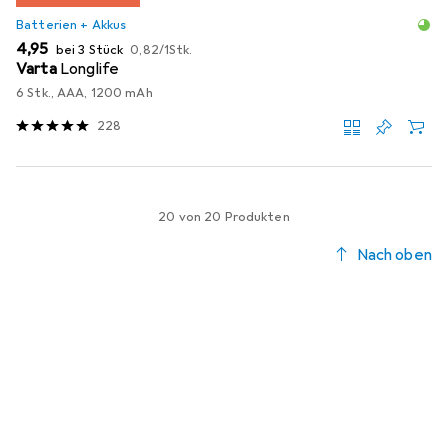
Batterien + Akkus
EUR
EUR
4,95
bei 3 Stück
0,82
/
1Stk.
Varta
Longlife
6 Stk., AAA, 1200 mAh
228
20 von 20 Produkten
Nach oben