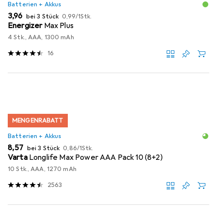
Batterien + Akkus
EUR
EUR
3,96
bei 3 Stück
0,99
/
1Stk.
Energizer
Max Plus
4 Stk., AAA, 1300 mAh
16
MENGENRABATT
Batterien + Akkus
EUR
EUR
8,57
bei 3 Stück
0,86
/
1Stk.
Varta
Longlife Max Power AAA Pack 10 (8+2)
10 Stk., AAA, 1270 mAh
2563