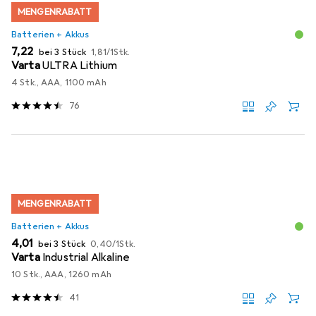
MENGENRABATT
Batterien + Akkus
EUR
EUR
7,22
bei 3 Stück
1,81
/
1Stk.
Varta
ULTRA Lithium
4 Stk., AAA, 1100 mAh
76
MENGENRABATT
Batterien + Akkus
EUR
EUR
4,01
bei 3 Stück
0,40
/
1Stk.
Varta
Industrial Alkaline
10 Stk., AAA, 1260 mAh
41