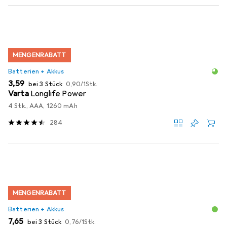
MENGENRABATT
Batterien + Akkus
EUR
EUR
3,59
bei 3 Stück
0,90
/
1Stk.
Varta
Longlife Power
4 Stk., AAA, 1260 mAh
284
MENGENRABATT
Batterien + Akkus
EUR
EUR
7,65
bei 3 Stück
0,76
/
1Stk.