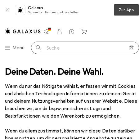
Galaxus
Zur App
Schneller finden und bestellen
Einstellungen
Kundenkonto
Vergleichslisten
Merklisten
Warenkorb
Navigation nach Kategorien
Menü
Suche
liteZone Hughes MD500 RC Einsteiger Hubschrauber RtF
Deine Daten. Deine Wahl.
Zubehör
EUR
43,90
Wenn du nur das Nötigste wählst, erfassen wir mit Cookies
FliteZone
Hughes MD500 RC
und ähnlichen Technologien Informationen zu deinem Gerät
Einsteiger Hubschrauber RtF
und deinem Nutzungsverhalten auf unserer Website. Diese
brauchen wir, um dir bspw. ein sicheres Login und
Basisfunktionen wie den Warenkorb zu ermöglichen.
Zubehör für FliteZone Hughes
Wenn du allem zustimmst, können wir diese Daten darüber
MD500 RC Einsteiger
hinaus nutzen, um dir personalisierte Angebote zu zeigen,