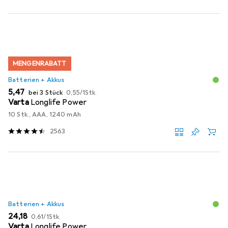
MENGENRABATT
Batterien + Akkus
EUR
EUR
5,47
bei 3 Stück
0,55
/
1Stk.
Varta
Longlife Power
10 Stk., AAA, 1240 mAh
2563
Batterien + Akkus
EUR
EUR
24,18
0,61
/
1Stk.
Varta
Longlife Power