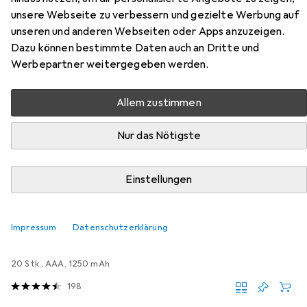
unsere Webseite zu verbessern und gezielte Werbung auf
Hubschrauber RtF
unseren und anderen Webseiten oder Apps anzuzeigen.
Dazu können bestimmte Daten auch an Dritte und
Hier findest du passendes Zubehör zum Produkt
Werbepartner weitergegeben werden.
FliteZone Hughes MD500 RC Einsteiger Hubschrauber
RtF aus der Kategorie Batterien + Akkus.
Allem zustimmen
Relevanz
Nur das Nötigste
Produktliste
Einstellungen
−7%
Batterien + Akkus
Impressum
Datenschutzerklärung
EUR
EUR
EUR
42,90
statt
46,27
2,14
/
1Stk.
Energizer
Ultimate Lithium
20 Stk., AAA, 1250 mAh
198