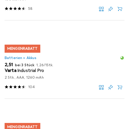
58
MENGENRABATT
Batterien + Akkus
EUR
EUR
2,51
bei 3 Stück
1,26
/
1Stk.
Varta
Industrial Pro
2 Stk., AAA, 1260 mAh
104
MENGENRABATT