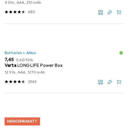
4 Stk., AAA, 210 mAh
680
Batterien + Akkus
EUR
EUR
7,45
0,62
/
1Stk.
Varta
LONGLIFE Power Box
12 Stk., AAA, 1270 mAh
2563
MENGENRABATT