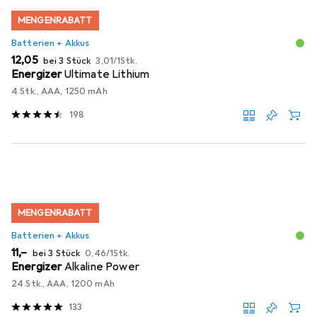
MENGENRABATT
Batterien + Akkus
EUR
EUR
12,05
bei 3 Stück
3,01
/
1Stk.
Energizer
Ultimate Lithium
4 Stk., AAA, 1250 mAh
198
MENGENRABATT
Batterien + Akkus
EUR
EUR
11,–
bei 3 Stück
0,46
/
1Stk.
Energizer
Alkaline Power
24 Stk., AAA, 1200 mAh
133