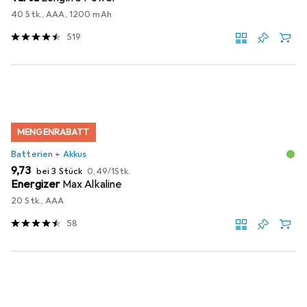
40 Stk., AAA, 1200 mAh
519
MENGENRABATT
Batterien + Akkus
EUR
EUR
9,73
bei 3 Stück
0,49
/
1Stk.
Energizer
Max Alkaline
20 Stk., AAA
58