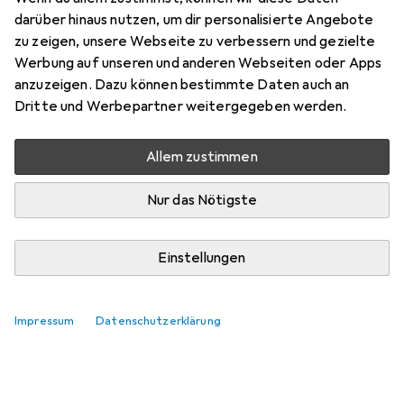
Hier findest du passendes Zubehör zum Produkt Goki
darüber hinaus nutzen, um dir personalisierte Angebote
Katze, Haus,....
zu zeigen, unsere Webseite zu verbessern und gezielte
Werbung auf unseren und anderen Webseiten oder Apps
Relevanz
anzuzeigen. Dazu können bestimmte Daten auch an
Produktliste
Dritte und Werbepartner weitergegeben werden.
Keine Produkte gefunden
Allem zustimmen
Nur das Nötigste
Einstellungen
Impressum
Datenschutzerklärung