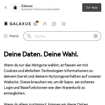
Galaxus
Zur App
Schneller finden und bestellen
Einstellungen
Kundenkonto
Vergleichslisten
Merklisten
Warenkorb
Navigation nach Kategorien
Menü
Suche
eug
Deine Daten. Deine Wahl.
Spiele + Puzzles
Puzzle
Goki Katze, Haus,...
Zubehör
EUR
12,40
Wenn du nur das Nötigste wählst, erfassen wir mit
Goki
Katze, Haus,...
Cookies und ähnlichen Technologien Informationen zu
5 Teile
deinem Gerät und deinem Nutzungsverhalten auf unserer
Website. Diese brauchen wir, um dir bspw. ein sicheres
Login und Basisfunktionen wie den Warenkorb zu
ermöglichen.
Zubehör für Goki Katze, Haus,...
Wenn du allem zustimmst, können wir diese Daten