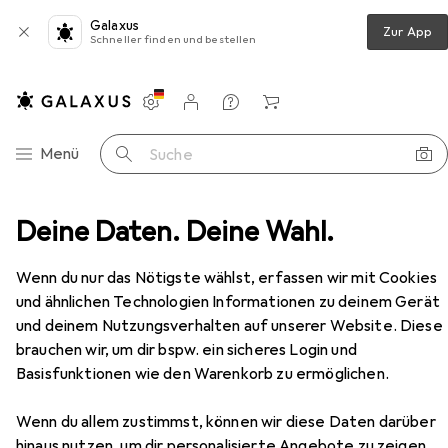
Galaxus
Zur App
Schneller finden und bestellen
Einstellungen
Kundenkonto
Vergleichslisten
Merklisten
Warenkorb
Navigation nach Kategorien
Menü
Suche
ahn
Deine Daten. Deine Wahl.
Hubelino 124-teiliges Dachsteine Set, kompatibel
Zubehör
Wenn du nur das Nötigste wählst, erfassen wir mit Cookies
und ähnlichen Technologien Informationen zu deinem Gerät
Hubelino
124-teiliges Dachsteine Set,
und deinem Nutzungsverhalten auf unserer Website. Diese
kompatibel
brauchen wir, um dir bspw. ein sicheres Login und
Basisfunktionen wie den Warenkorb zu ermöglichen.
Wenn du allem zustimmst, können wir diese Daten darüber
hinaus nutzen, um dir personalisierte Angebote zu zeigen,