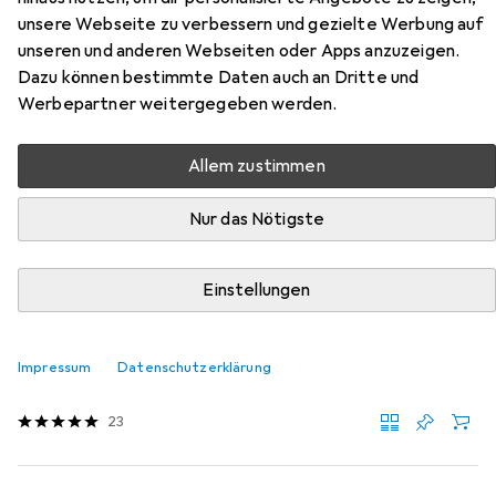
Zubehör für Hubelino 124-teiliges
unsere Webseite zu verbessern und gezielte Werbung auf
Dachsteine Set, kompatibel
unseren und anderen Webseiten oder Apps anzuzeigen.
Dazu können bestimmte Daten auch an Dritte und
Hier findest du passendes Zubehör zum Produkt Hubelino
Werbepartner weitergegeben werden.
124-teiliges Dachsteine Set, kompatibel aus der
Kategorie Kugelbahn.
Allem zustimmen
Relevanz
Nur das Nötigste
Produktliste
Einstellungen
Kugelbahn
EUR
31,88
Impressum
Datenschutzerklärung
Hubelino
Wippe Erweiterung
23