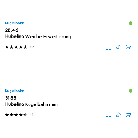
Kugelbahn
EUR
28,46
Hubelino
Weiche Erweiterung
19
Kugelbahn
EUR
31,88
Hubelino
Kugelbahn mini
11