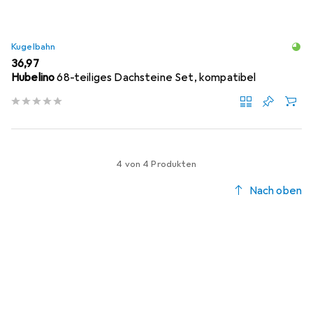
Kugelbahn
EUR
36,97
Hubelino
68-teiliges Dachsteine Set, kompatibel
4 von 4 Produkten
Nach oben