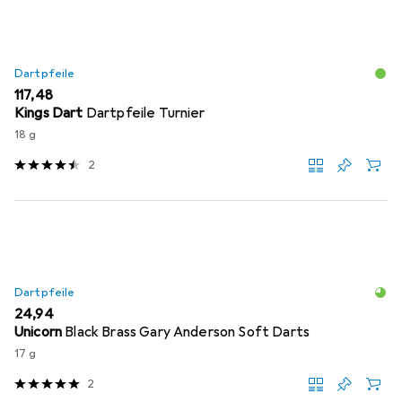
Dartpfeile
EUR
117,48
Kings Dart
Dartpfeile Turnier
18 g
2
Dartpfeile
EUR
24,94
Unicorn
Black Brass Gary Anderson Soft Darts
17 g
2