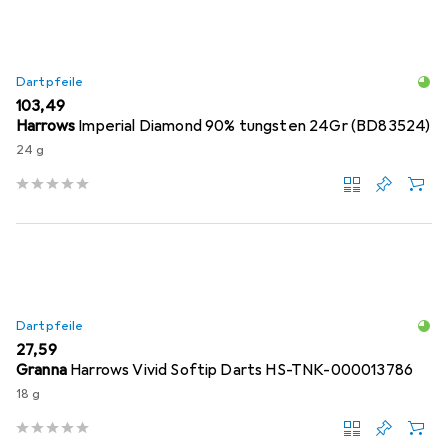
Dartpfeile
EUR
103,49
Harrows
Imperial Diamond 90% tungsten 24Gr (BD83524)
24 g
Dartpfeile
EUR
27,59
Granna
Harrows Vivid Softip Darts HS-TNK-000013786
18 g