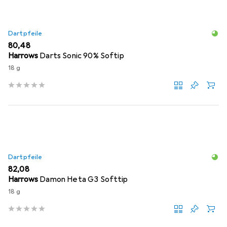
Dartpfeile
EUR
80,48
Harrows
Darts Sonic 90% Softip
18 g
Dartpfeile
EUR
82,08
Harrows
Damon Heta G3 Softtip
18 g