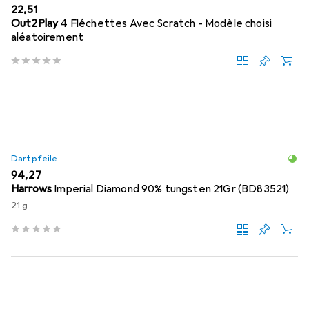
EUR
22,51
Out2Play
4 Fléchettes Avec Scratch - Modèle choisi
aléatoirement
Dartpfeile
EUR
94,27
Harrows
Imperial Diamond 90% tungsten 21Gr (BD83521)
21 g