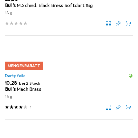
Bull's
M.Schind. Black Bress Softdart 18g
18 g
MENGENRABATT
Dartpfeile
EUR
10,28
bei 2 Stück
Bull's
Mach Brass
16 g
1