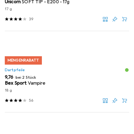
Unicorn
SOFT TIP - E200 - 17g
17 g
39
MENGENRABATT
Dartpfeile
EUR
9,76
bei 2 Stück
Bex Sport
Vampire
18 g
56