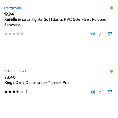
Dartpfeile
EUR
19,94
Karella
Ersatzflights Softdarts PVC 50er-Set Rot und
Schwarz
Zubehör Dart
EUR
73,48
Kings Dart
Dartmatte Turnier Pro
3