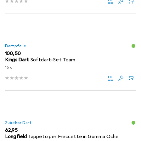
Dartpfeile
EUR
100,50
Kings Dart
Softdart-Set Team
16 g
Zubehör Dart
EUR
62,95
Longfield
Tappeto per Freccette in Gomma Oche