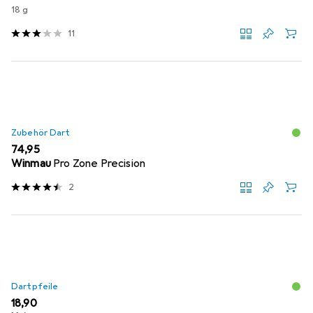
18 g
11
Zubehör Dart
EUR
74,95
Winmau
Pro Zone Precision
2
Dartpfeile
EUR
18,90