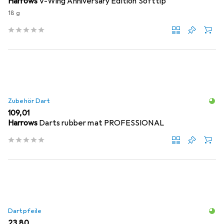
Harrows
V-Wing Anniversary Edition Softtip
18 g
Zubehör Dart
EUR
109,01
Harrows
Darts rubber mat PROFESSIONAL
Dartpfeile
EUR
23,80