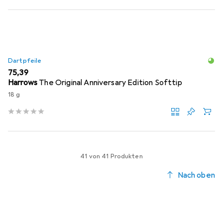
Dartpfeile
EUR
75,39
Harrows
The Original Anniversary Edition Softtip
18 g
41 von 41 Produkten
Nach oben