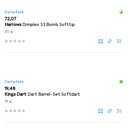
Dartpfeile
EUR
72,07
Harrows
Dimplex S3 Bomb Softtip
20 g
Dartpfeile
EUR
19,48
Kings Dart
Dart Barrel-Set Softdart
16 g