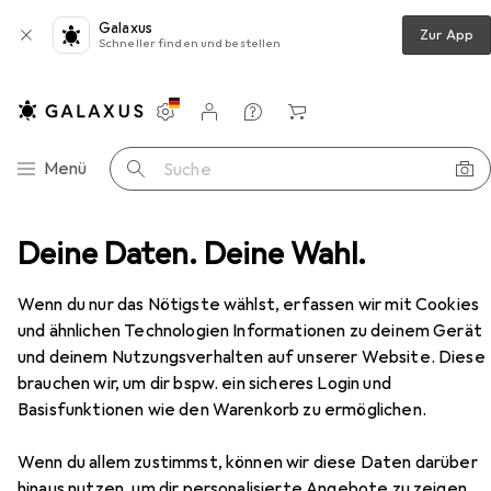
Galaxus
Zur App
Schneller finden und bestellen
Einstellungen
Kundenkonto
Vergleichslisten
Merklisten
Warenkorb
Navigation nach Kategorien
Menü
Suche
 + Puzzles
Deine Daten. Deine Wahl.
Dart
Dartscheibe
Karella E-Master
Zubehör
Wenn du nur das Nötigste wählst, erfassen wir mit Cookies
und ähnlichen Technologien Informationen zu deinem Gerät
EUR
1774,99
und deinem Nutzungsverhalten auf unserer Website. Diese
Karella
E-Master
brauchen wir, um dir bspw. ein sicheres Login und
Basisfunktionen wie den Warenkorb zu ermöglichen.
Wenn du allem zustimmst, können wir diese Daten darüber
hinaus nutzen, um dir personalisierte Angebote zu zeigen,