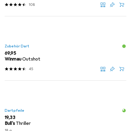
108
Zubehör Dart
EUR
69,95
Winmau
Outshot
45
Dartpfeile
EUR
19,33
Bull's
Thriller
18 g