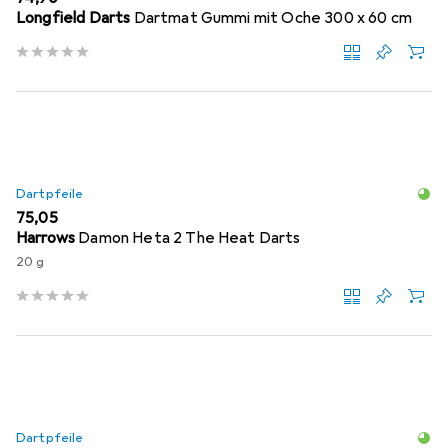
Longfield Darts
Dartmat Gummi mit Oche 300 x 60 cm
Dartpfeile
EUR
75,05
Harrows
Damon Heta 2 The Heat Darts
20 g
Dartpfeile