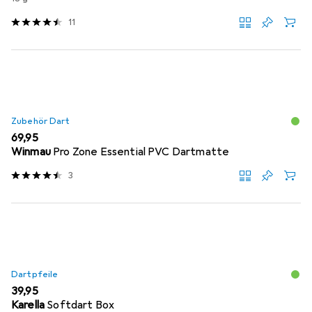
11
Zubehör Dart
EUR
69,95
Winmau
Pro Zone Essential PVC Dartmatte
3
Dartpfeile
EUR
39,95
Karella
Softdart Box