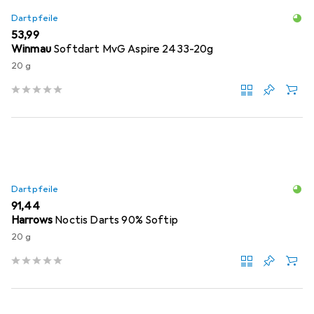
Dartpfeile
EUR
53,99
Winmau
Softdart MvG Aspire 2433-20g
20 g
Dartpfeile
EUR
91,44
Harrows
Noctis Darts 90% Softip
20 g