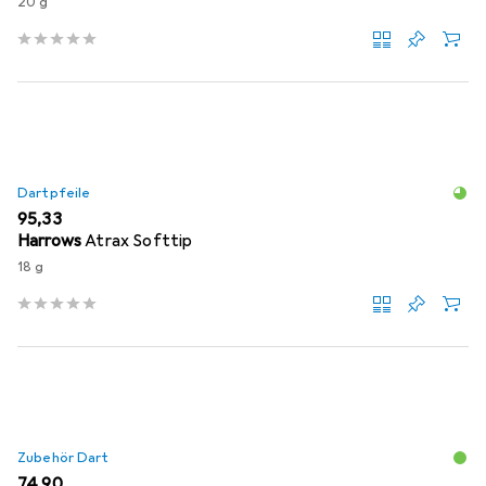
20 g
Dartpfeile
EUR
95,33
Harrows
Atrax Softtip
18 g
Zubehör Dart
EUR
74,90