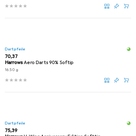
Dartpfeile
EUR
70,37
Harrows
Aero Darts 90% Softip
16.50 g
Dartpfeile
EUR
75,39