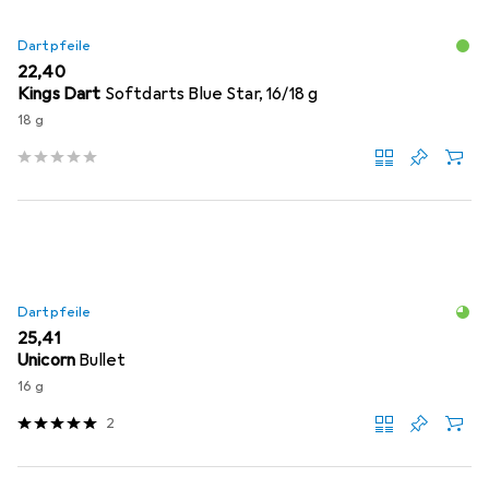
Dartpfeile
EUR
22,40
Kings Dart
Softdarts Blue Star, 16/18 g
18 g
Dartpfeile
EUR
25,41
Unicorn
Bullet
16 g
2