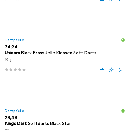
Dartpfeile
EUR
24,94
Unicorn
Black Brass Jelle Klaasen Soft Darts
19 g
Dartpfeile
EUR
23,48
Kings Dart
Softdarts Black Star