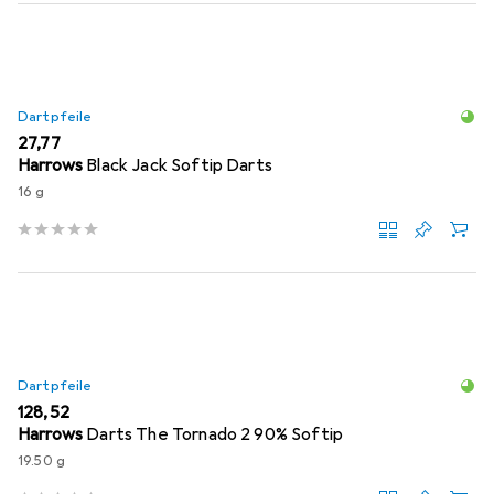
Dartpfeile
EUR
27,77
Harrows
Black Jack Softip Darts
16 g
Dartpfeile
EUR
128,52
Harrows
Darts The Tornado 2 90% Softip
19.50 g