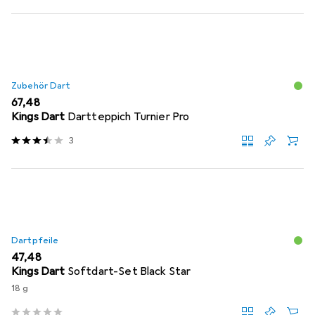
Zubehör Dart
EUR
67,48
Kings Dart
Dartteppich Turnier Pro
3
Dartpfeile
EUR
47,48
Kings Dart
Softdart-Set Black Star
18 g