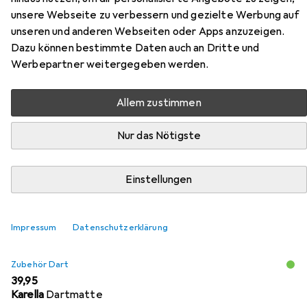
unsere Webseite zu verbessern und gezielte Werbung auf
Zubehör für Karella E-Master
unseren und anderen Webseiten oder Apps anzuzeigen.
Dazu können bestimmte Daten auch an Dritte und
Hier findest du passendes Zubehör zum Produkt Karella
Werbepartner weitergegeben werden.
E-Master aus den Kategorien Zubehör Dart und
Dartpfeile.
Allem zustimmen
Nur das Nötigste
Beliebt
Zubehör Dart
Karella
Dartpfeile
Relevanz
Einstellungen
Produktliste
Impressum
Datenschutzerklärung
Zubehör Dart
EUR
39,95
Karella
Dartmatte