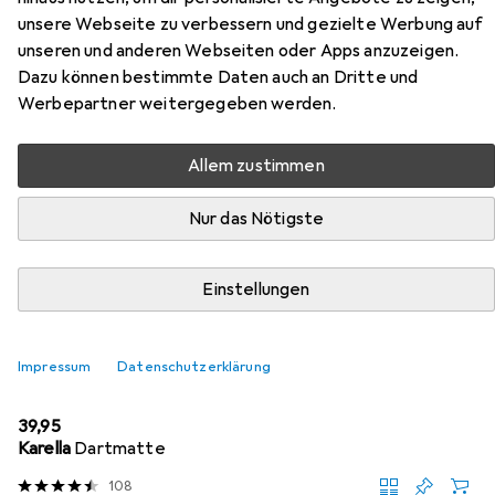
Zubehör für Kings Dart Dart-Set
unsere Webseite zu verbessern und gezielte Werbung auf
Profi
unseren und anderen Webseiten oder Apps anzuzeigen.
Dazu können bestimmte Daten auch an Dritte und
Hier findest du passendes Zubehör zum Produkt Kings
Werbepartner weitergegeben werden.
Dart Dart-Set Profi aus der Kategorie Zubehör Dart.
Allem zustimmen
Beliebt
Kings Dart
Nur das Nötigste
Relevanz
Einstellungen
Produktliste
Impressum
Datenschutzerklärung
Zubehör Dart
EUR
39,95
Karella
Dartmatte
108