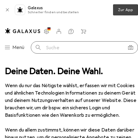
Galaxus
Zur App
Schneller finden und bestellen
Einstellungen
Kundenkonto
Vergleichslisten
Merklisten
Warenkorb
Navigation nach Kategorien
Menü
Suche
s
Deine Daten. Deine Wahl.
Dart
Dartscheibe
Kings Dart Dart-Set Profi
Zubehör
Wenn du nur das Nötigste wählst, erfassen wir mit Cookies
und ähnlichen Technologien Informationen zu deinem Gerät
EUR
73,48
Kings Dart
Dart-Set Profi
und deinem Nutzungsverhalten auf unserer Website. Diese
brauchen wir, um dir bspw. ein sicheres Login und
Basisfunktionen wie den Warenkorb zu ermöglichen.
Wenn du allem zustimmst, können wir diese Daten darüber
hinaus nutzen, um dir personalisierte Angebote zu zeigen,