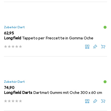
Zubehör Dart
EUR
62,95
Longfield
Tappeto per Freccette in Gomma Oche
Zubehör Dart
EUR
74,90
Longfield Darts
Dartmat Gummi mit Oche 300 x 60 cm