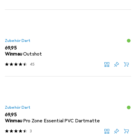
Zubehör Dart
EUR
69,95
Winmau
Outshot
45
Zubehör Dart
EUR
69,95
Winmau
Pro Zone Essential PVC Dartmatte
3