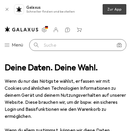
Galaxus
Zur App
Schneller finden und bestellen
Einstellungen
Kundenkonto
Vergleichslisten
Merklisten
Warenkorb
Navigation nach Kategorien
Menü
Suche
le + Puzzles
Deine Daten. Deine Wahl.
Puzzle
Larsen Bauernkinder mit Pony
Zubehör
Wenn du nur das Nötigste wählst, erfassen wir mit
EUR
13,79
bei 3 Stück
Larsen
Bauernkinder mit Pony
Cookies und ähnlichen Technologien Informationen zu
16 Teile
deinem Gerät und deinem Nutzungsverhalten auf unserer
Website. Diese brauchen wir, um dir bspw. ein sicheres
Login und Basisfunktionen wie den Warenkorb zu
ermöglichen.
Zubehör für Larsen Bauernkinder
Wenn du allem zustimmst, können wir diese Daten