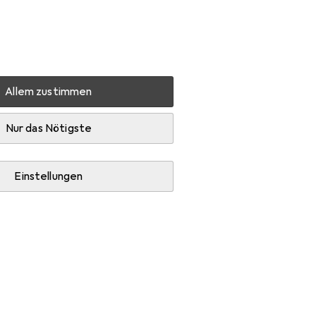
Einstellungen
Kundenkonto
Vergleichslisten
Merklisten
Warenkorb
Anmelden
Allem zustimmen
ch
Zubehör
Nur das Nötigste
Einstellungen