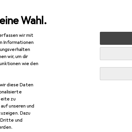
eine Wahl.
erfassen wir mit
lzeug
Spiele + Puzzles
Puzzle
Larsen Schweiz Politis
en Informationen
ungsverhalten
en wir, um dir
R
,20
funktionen wie den
rsen
Schweiz Politisch
Teile
wir diese Daten
onalisierte
eite zu
Larsen Schweiz Politisch
 auf unseren und
zuzeigen. Dazu
 Zubehör zum Produkt Larsen Schweiz Politisch.
Dritte und
rden.