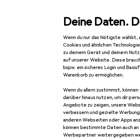
Suche
Deine Daten. D
Wenn du nur das Nötigste wählst, 
Navigation nach Kategorien
Gesamtsortiment
Spie
Gesamtsortiment
Cookies und ähnlichen Technologi
zu deinem Gerät und deinem Nutz
Spielzeug
auf unserer Website. Diese brauch
EU
16
bspw. ein sicheres Login und Basis
La
Spiele + Puzzles
Warenkorb zu ermöglichen.
70 
Billard
Wenn du allem zustimmst, können 
Dart
darüber hinaus nutzen, um dir pers
Angebote zu zeigen, unsere Webs
Zubehör für 
Gesellschaftsspiele
verbessern und gezielte Werbung
anderen Webseiten oder Apps an
Kugelbahn
Hier findest du passendes
können bestimmte Daten auch an 
Lernspiel
Werbepartner weitergegeben we
Sortieren nach
:
Relevanz