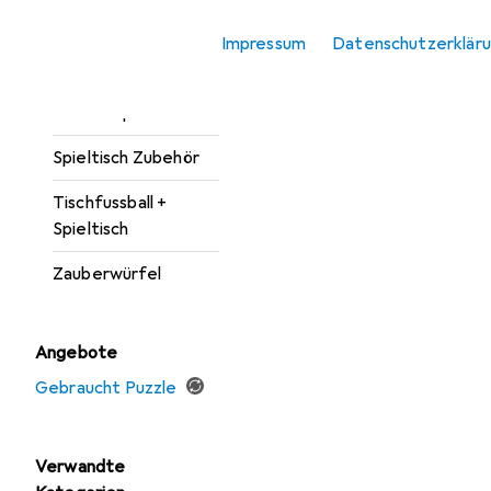
Puzzle
Produktliste
Impressum
Datenschutzerklär
Puzzle Zubehör
Sammelspiele
Spieltisch Zubehör
Tischfussball +
Spieltisch
Zauberwürfel
Angebote
Gebraucht Puzzle
Verwandte