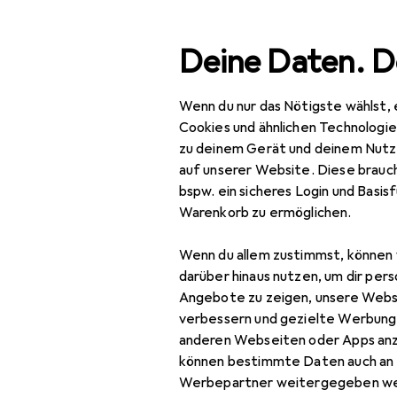
Suche
Deine Daten. D
Wenn du nur das Nötigste wählst, 
Navigation nach Kategorien
Gesamtsortiment
Spie
Gesamtsortiment
Cookies und ähnlichen Technologi
zu deinem Gerät und deinem Nutz
Spielzeug
Th
auf unserer Website. Diese brauch
100
bspw. ein sicheres Login und Basis
Spiele + Puzzles
Warenkorb zu ermöglichen.
Billard
Wenn du allem zustimmst, können 
Zubehör für
Dart
darüber hinaus nutzen, um dir pers
Angebote zu zeigen, unsere Webs
Gesellschaftsspiele
verbessern und gezielte Werbung
Hier findest du passendes
anderen Webseiten oder Apps an
Kugelbahn
Sortieren nach
:
Relevanz
können bestimmte Daten auch an 
Lernspiel
Werbepartner weitergegeben we
Produktliste