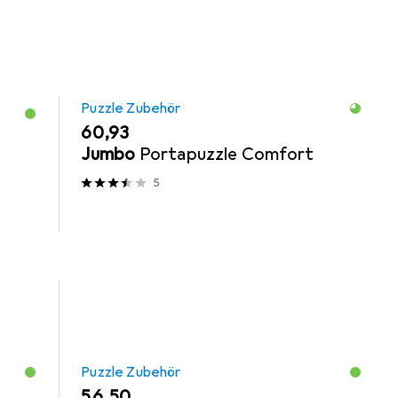
Puzzle Zubehör
EUR
60,93
Jumbo
Portapuzzle Comfort
5
Puzzle Zubehör
EUR
56,50