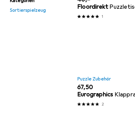
Kategorien
Floordirekt
Puzzleti
Sortierspielzeug
1
Puzzle Zubehör
EUR
67,50
Eurographics
Klappr
2