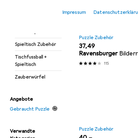
Puzzle
Impressum
Datenschutzerklär
Puzzle Zubehör
Sammelspiele
Puzzle Zubehör
Spieltisch Zubehör
EUR
37,49
Ravensburger
Bilder
Tischfussball +
115
Spieltisch
Zauberwürfel
Angebote
Gebraucht Puzzle
Puzzle Zubehör
Verwandte
EUR
40,–