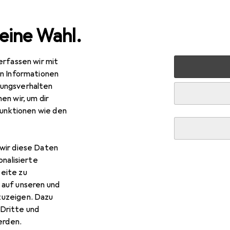
eine Wahl.
erfassen wir mit
lzeug
Spiele + Puzzles
Puzzle
The World of the Tud
en Informationen
ungsverhalten
e World of the Tudors
en wir, um dir
0 Teile
funktionen wie den
wir diese Daten
 The World of the Tudors
onalisierte
eite zu
 auf unseren und
 Zubehör zum Produkt The World of the Tudors aus der Katego
zuzeigen. Dazu
Dritte und
rden.