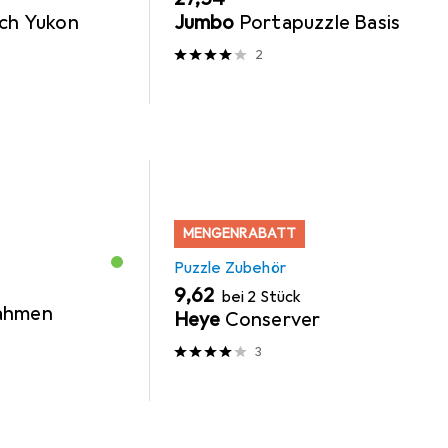
sch Yukon
Jumbo
Portapuzzle Basis
2
MENGENRABATT
Puzzle Zubehör
EUR
9,62
bei 2 Stück
ahmen
Heye
Conserver
3