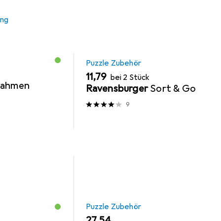
ung
MENGENRABATT
Puzzle Zubehör
EUR
11,79
bei 2 Stück
rahmen
Ravensburger
Sort & Go
9
Puzzle Zubehör
EUR
27,54