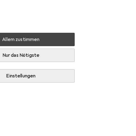
Einstellungen
Kundenkonto
Vergleichslisten
Merklisten
Warenkorb
Anmelden
Allem zustimmen
ors
Zubehör
Nur das Nötigste
Einstellungen
rie Puzzle Zubehör.