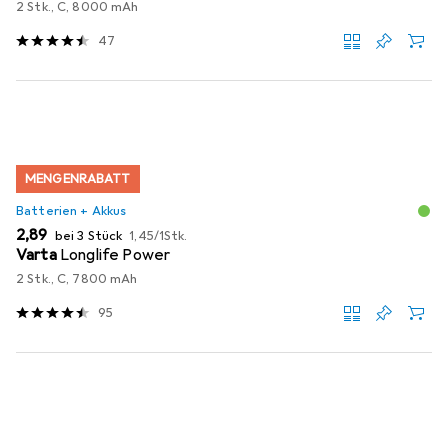
2 Stk., C, 8000 mAh
47
MENGENRABATT
Batterien + Akkus
EUR
EUR
2,89
bei 3 Stück
1,45
/
1Stk.
Varta
Longlife Power
2 Stk., C, 7800 mAh
95