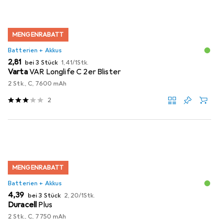
MENGENRABATT
Batterien + Akkus
EUR
EUR
2,81
bei 3 Stück
1,41
/
1Stk.
Varta
VAR Longlife C 2er Blister
2 Stk., C, 7600 mAh
2
MENGENRABATT
Batterien + Akkus
EUR
EUR
4,39
bei 3 Stück
2,20
/
1Stk.
Duracell
Plus
2 Stk., C, 7750 mAh