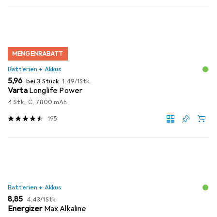
MENGENRABATT
Batterien + Akkus
EUR
EUR
5,96
bei 3 Stück
1,49
/
1Stk.
Varta
Longlife Power
4 Stk., C, 7800 mAh
195
Batterien + Akkus
EUR
EUR
8,85
4,43
/
1Stk.
Energizer
Max Alkaline