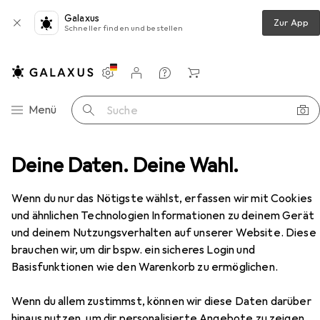
Galaxus
Zur App
Schneller finden und bestellen
Einstellungen
Kundenkonto
Vergleichslisten
Merklisten
Warenkorb
Navigation nach Kategorien
Menü
Suche
chkeitsspiele
Deine Daten. Deine Wahl.
Lexibook Marvel Spider-Man Flipperspiel
Zubehör
Wenn du nur das Nötigste wählst, erfassen wir mit Cookies
und ähnlichen Technologien Informationen zu deinem Gerät
EUR
40,10
und deinem Nutzungsverhalten auf unserer Website. Diese
Lexibook
Marvel Spider-Man Flipperspiel
Deutsch, Englisch, Französisch, Italienisch, Niederländisch, Portugiesisch, Spanisch, 1 Spieler
brauchen wir, um dir bspw. ein sicheres Login und
Basisfunktionen wie den Warenkorb zu ermöglichen.
Wenn du allem zustimmst, können wir diese Daten darüber
hinaus nutzen, um dir personalisierte Angebote zu zeigen,