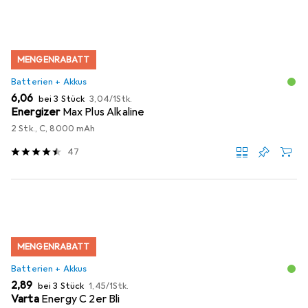
MENGENRABATT
Batterien + Akkus
EUR
EUR
6,06
bei 3 Stück
3,04
/
1Stk.
Energizer
Max Plus Alkaline
2 Stk., C, 8000 mAh
47
MENGENRABATT
Batterien + Akkus
EUR
EUR
2,89
bei 3 Stück
1,45
/
1Stk.
Varta
Energy C 2er Bli