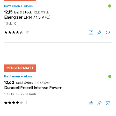
Batterien + Akkus
EUR
EUR
12,15
bei 3 Stück
12,15
/
1Stk.
Energizer
LR14 / 1.5 V (C)
1 Stk., C
12
MENGENRABATT
Batterien + Akkus
EUR
EUR
10,62
bei 3 Stück
1,06
/
1Stk.
Duracell
Procell Intense Power
10 Stk., C, 7933 mAh
4