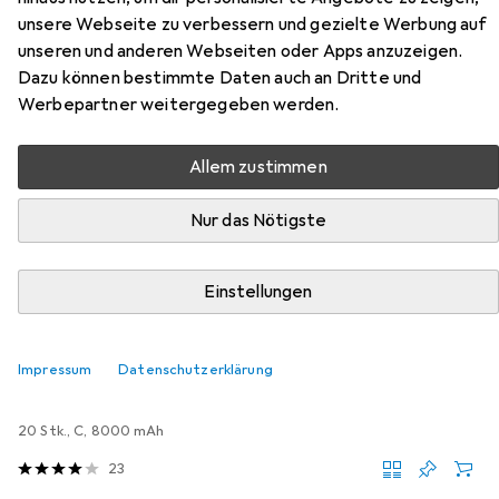
Zubehör für Lexibook Marvel
unsere Webseite zu verbessern und gezielte Werbung auf
unseren und anderen Webseiten oder Apps anzuzeigen.
Spider-Man Flipperspiel
Dazu können bestimmte Daten auch an Dritte und
Werbepartner weitergegeben werden.
Hier findest du passendes Zubehör zum Produkt Lexibook
Marvel Spider-Man Flipperspiel aus der Kategorie
Allem zustimmen
Batterien + Akkus.
Relevanz
Nur das Nötigste
Produktliste
Einstellungen
Batterien + Akkus
Impressum
Datenschutzerklärung
EUR
EUR
27,45
1,37
/
1Stk.
Energizer
Max Plus C, LR14/E93/AM2/Baby
20 Stk., C, 8000 mAh
23