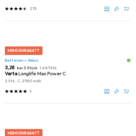
275
MENGENRABATT
Batterien + Akkus
EUR
EUR
3,28
bei 3 Stück
1,64
/
1Stk.
Varta
Longlife Max Power C
2 Stk., C, 2980 mAh
3
MENGENRABATT