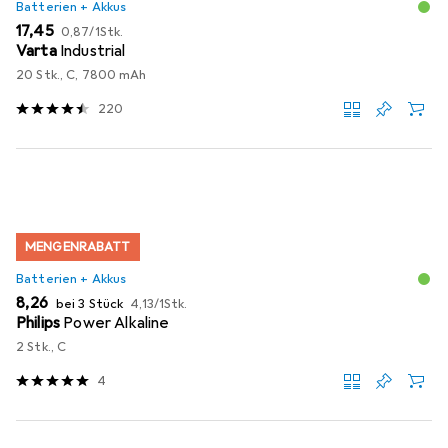
Batterien + Akkus
EUR
EUR
17,45
0,87
/
1Stk.
Varta
Industrial
20 Stk., C, 7800 mAh
220
MENGENRABATT
Batterien + Akkus
EUR
EUR
8,26
bei 3 Stück
4,13
/
1Stk.
Philips
Power Alkaline
2 Stk., C
4