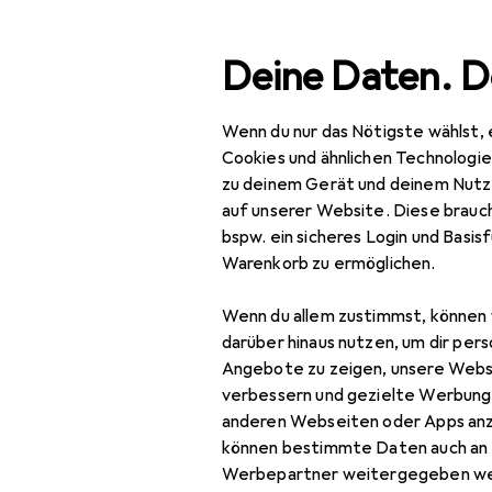
Suche
Deine Daten. D
Wenn du nur das Nötigste wählst, 
Navigation nach Kategorien
Gesamtsortiment
Spie
Gesamtsortiment
Cookies und ähnlichen Technologi
zu deinem Gerät und deinem Nutz
Spielzeug
auf unserer Website. Diese brauch
bspw. ein sicheres Login und Basis
Spiele + Puzzles
Warenkorb zu ermöglichen.
EU
13
Billard
mi
Wenn du allem zustimmst, können 
3 Te
Dart
darüber hinaus nutzen, um dir pers
Angebote zu zeigen, unsere Webs
Gesellschaftsspiele
verbessern und gezielte Werbung
anderen Webseiten oder Apps an
Kugelbahn
können bestimmte Daten auch an 
Lernspiel
Werbepartner weitergegeben we