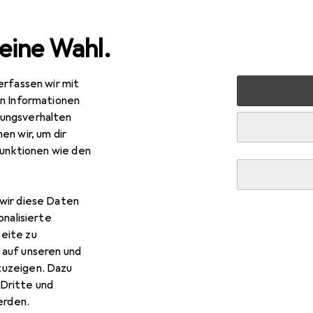
eine Wahl.
erfassen wir mit
lzeug
Spiele + Puzzles
Puzzle
mierEdu Soundwunder 3
en Informationen
ungsverhalten
en wir, um dir
funktionen wie den
R
,74
bei 3 Stück
erEdu
Soundwunder 3D Puzzle. Silberrücken-Goril
wir diese Daten
ile
onalisierte
eite zu
 auf unseren und
zuzeigen. Dazu
Dritte und
rden.