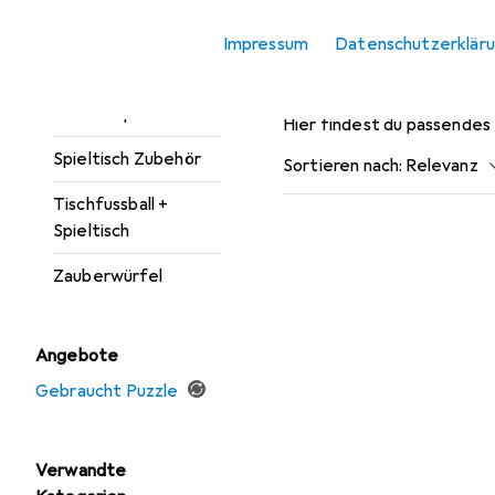
Zubehör für
Puzzle
Impressum
Datenschutzerklär
Gorilla
Puzzle Zubehör
Sammelspiele
Hier findest du passendes
Spieltisch Zubehör
Sortieren nach
:
Relevanz
Tischfussball +
Produktliste
Spieltisch
Zauberwürfel
Angebote
Gebraucht Puzzle
Verwandte