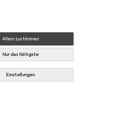
Einstellungen
Kundenkonto
Vergleichslisten
Merklisten
Warenkorb
Anmelden
Allem zustimmen
D Puzzle. Silberrücken-Gorilla
Zubehör
Nur das Nötigste
Einstellungen
la