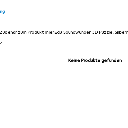
 mierEdu Soundwunder 3D Pu
ung
 Zubehör zum Produkt mierEdu Soundwunder 3D Puzzle. Silberr
Keine Produkte gefunden