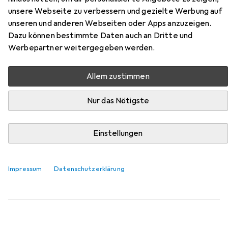
unsere Webseite zu verbessern und gezielte Werbung auf
Hier findest du passendes Zubehör zum Produkt MiniTrix
unseren und anderen Webseiten oder Apps anzuzeigen.
16017 N Dampflok BR 001 der DB, MHI aus der Kategorie
Dazu können bestimmte Daten auch an Dritte und
Modelleisenbahn Wagen.
Werbepartner weitergegeben werden.
Relevanz
Allem zustimmen
Produktliste
Nur das Nötigste
Modelleisenbahn Wagen
Einstellungen
EUR
133,42
MiniTrix
18296 N Personenwagen-Set 2, N2846 der DB,
MHI
Impressum
Datenschutzerklärung