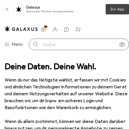
Galaxus
Zur App
Schneller finden und bestellen
Einstellungen
Kundenkonto
Vergleichslisten
Merklisten
Warenkorb
Navigation nach Kategorien
Menü
Suche
motive
Deine Daten. Deine Wahl.
MiniTrix 16017 N Dampflok BR 001 der DB, MHI
Zubehör
EUR
479,–
Wenn du nur das Nötigste wählst, erfassen wir mit Cookies
MiniTrix
16017 N Dampflok BR 001 der
und ähnlichen Technologien Informationen zu deinem Gerät
DB, MHI
und deinem Nutzungsverhalten auf unserer Website. Diese
Spur N
brauchen wir, um dir bspw. ein sicheres Login und
Basisfunktionen wie den Warenkorb zu ermöglichen.
Zubehör für MiniTrix 16017 N
Wenn du allem zustimmst, können wir diese Daten darüber
Dampflok BR 001 der DB, MHI
hinaus nutzen, um dir personalisierte Angebote zu zeigen,