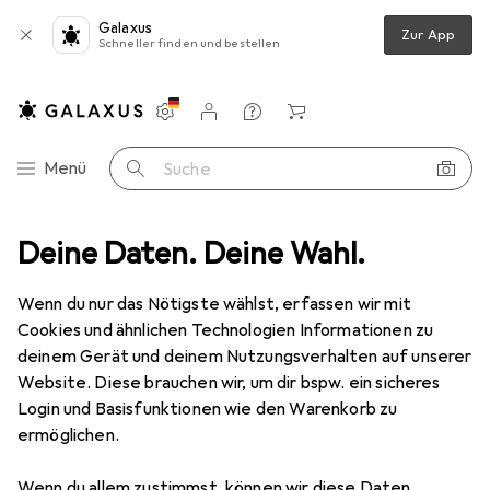
Galaxus
Zur App
Schneller finden und bestellen
Einstellungen
Kundenkonto
Vergleichslisten
Merklisten
Warenkorb
Navigation nach Kategorien
Menü
Suche
Deine Daten. Deine Wahl.
Spiele + Puzzles
Puzzle
Multigra Autos-Puzzle
Zubehör
Wenn du nur das Nötigste wählst, erfassen wir mit
EUR
6,79
bei 3 Stück
Cookies und ähnlichen Technologien Informationen zu
Multigra
Autos-Puzzle
deinem Gerät und deinem Nutzungsverhalten auf unserer
9 Teile
Website. Diese brauchen wir, um dir bspw. ein sicheres
Login und Basisfunktionen wie den Warenkorb zu
ermöglichen.
Wenn du allem zustimmst, können wir diese Daten