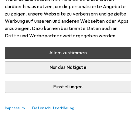
Zubehör für Multigra Autos-
darüber hinaus nutzen, um dir personalisierte Angebote
Puzzle
zu zeigen, unsere Webseite zu verbessern und gezielte
Werbung auf unseren und anderen Webseiten oder Apps
Hier findest du passendes Zubehör zum Produkt Multigra
anzuzeigen. Dazu können bestimmte Daten auch an
Autos-Puzzle.
Dritte und Werbepartner weitergegeben werden.
Relevanz
Allem zustimmen
Produktliste
Keine Produkte gefunden
Nur das Nötigste
Einstellungen
Impressum
Datenschutzerklärung