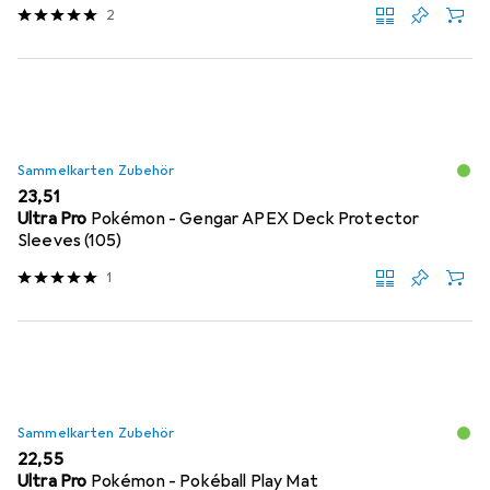
2
Sammelkarten Zubehör
EUR
23,51
Ultra Pro
Pokémon - Gengar APEX Deck Protector
Sleeves (105)
1
Sammelkarten Zubehör
EUR
22,55
Ultra Pro
Pokémon - Pokéball Play Mat