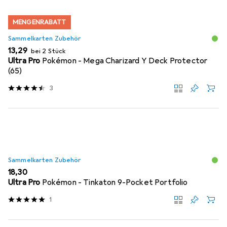
MENGENRABATT
Sammelkarten Zubehör
EUR
13,29
bei 2 Stück
Ultra Pro
Pokémon - Mega Charizard Y Deck Protector
(65)
3
Sammelkarten Zubehör
EUR
18,30
Ultra Pro
Pokémon - Tinkaton 9-Pocket Portfolio
1