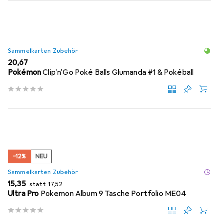
Sammelkarten Zubehör
EUR
20,67
Pokémon
Clip'n'Go Poké Balls Glumanda #1 & Pokéball
−12%
NEU
Sammelkarten Zubehör
EUR
EUR
15,35
statt
17,52
Ultra Pro
Pokemon Album 9 Tasche Portfolio ME04