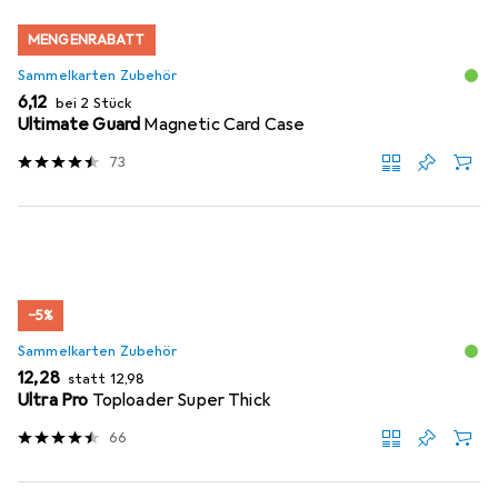
MENGENRABATT
Sammelkarten Zubehör
EUR
6,12
bei 2 Stück
Ultimate Guard
Magnetic Card Case
73
−5%
Sammelkarten Zubehör
EUR
EUR
12,28
statt
12,98
Ultra Pro
Toploader Super Thick
66