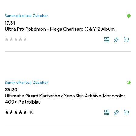
Sammelkarten Zubehör
EUR
17,31
Ultra Pro
Pokémon - Mega Charizard X & Y 2 Album
Sammelkarten Zubehör
EUR
35,90
Ultimate Guard
Kartenbox XenoSkin Arkhive Monocolor
400+ Petrolblau
10