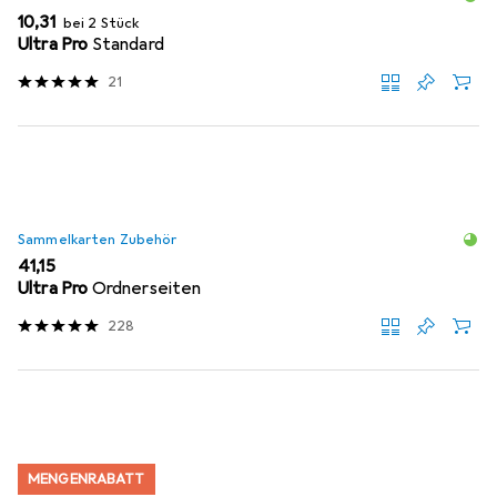
EUR
10,31
bei 2 Stück
Ultra Pro
Standard
21
Sammelkarten Zubehör
EUR
41,15
Ultra Pro
Ordnerseiten
228
MENGENRABATT