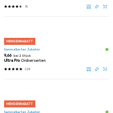
18
MENGENRABATT
Sammelkarten Zubehör
EUR
9,66
bei 2 Stück
Ultra Pro
Ordnerseiten
228
MENGENRABATT
Sammelkarten Zubehör