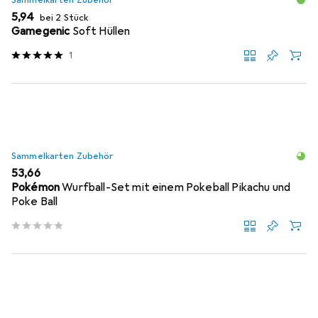
Sammelkarten Zubehör
EUR
5,94
bei 2 Stück
Gamegenic
Soft Hüllen
1
Sammelkarten Zubehör
EUR
53,66
Pokémon
Wurfball-Set mit einem Pokeball Pikachu und
Poke Ball