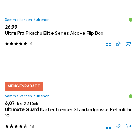
Sammelkarten Zubehör
EUR
26,99
Ultra Pro
Pikachu Elite Series Alcove Flip Box
4
MENGENRABATT
Sammelkarten Zubehör
EUR
6,07
bei 2 Stück
Ultimate Guard
Kartentrenner Standardgrösse Petrolblau
10
18