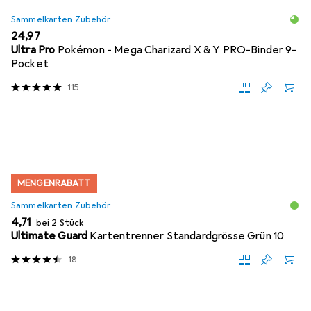
Sammelkarten Zubehör
EUR
24,97
Ultra Pro
Pokémon - Mega Charizard X & Y PRO-Binder 9-
Pocket
115
MENGENRABATT
Sammelkarten Zubehör
EUR
4,71
bei 2 Stück
Ultimate Guard
Kartentrenner Standardgrösse Grün 10
18