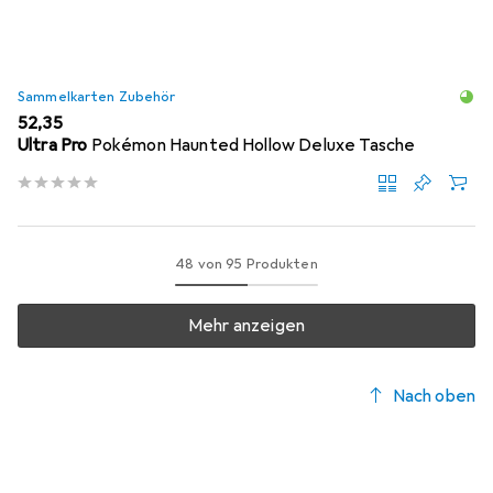
Sammelkarten Zubehör
EUR
52,35
Ultra Pro
Pokémon Haunted Hollow Deluxe Tasche
48 von 95 Produkten
Mehr anzeigen
Nach oben