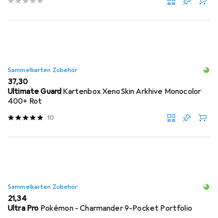
Sammelkarten Zubehör
EUR
37,30
Ultimate Guard
Kartenbox XenoSkin Arkhive Monocolor
400+ Rot
10
Sammelkarten Zubehör
EUR
21,34
Ultra Pro
Pokémon - Charmander 9-Pocket Portfolio