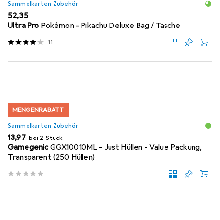
Sammelkarten Zubehör
EUR
52,35
Ultra Pro
Pokémon - Pikachu Deluxe Bag / Tasche
11
MENGENRABATT
Sammelkarten Zubehör
EUR
13,97
bei 2 Stück
Gamegenic
GGX10010ML - Just Hüllen - Value Packung,
Transparent (250 Hüllen)