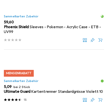
Sammelkarten Zubehör
EUR
59,60
Phoenix Shield
Sleeves - Pokemon - Acrylic Case - ETB -
UV99
MENGENRABATT
Sammelkarten Zubehör
EUR
5,09
bei 2 Stück
Ultimate Guard
Kartentrenner Standardgrösse Violett 10
18