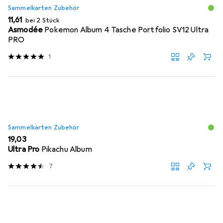
Sammelkarten Zubehör
EUR
11,61
bei 2 Stück
Asmodée
Pokemon Album 4 Tasche Portfolio SV12 Ultra
PRO
1
Sammelkarten Zubehör
EUR
19,03
Ultra Pro
Pikachu Album
7