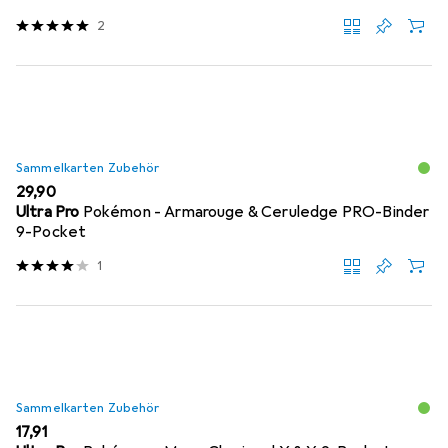
2
Sammelkarten Zubehör
EUR
29,90
Ultra Pro
Pokémon - Armarouge & Ceruledge PRO-Binder
9-Pocket
1
Sammelkarten Zubehör
EUR
17,91