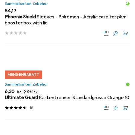
Sammelkarten Zubehör
EUR
54,17
Phoenix Shield
Sleeves - Pokemon - Acrylic case for pkm
booster box with lid
MENGENRABATT
Sammelkarten Zubehör
EUR
6,30
bei 2 Stück
Ultimate Guard
Kartentrenner Standardgrösse Orange 10
18