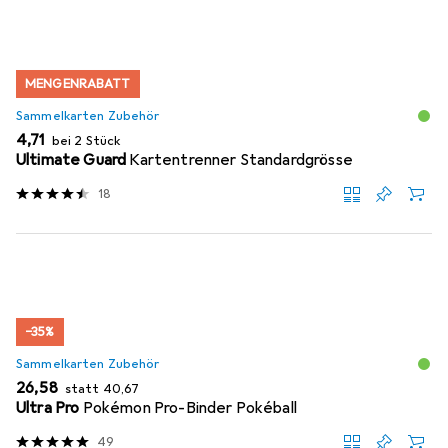
MENGENRABATT
Sammelkarten Zubehör
EUR
4,71
bei 2 Stück
Ultimate Guard
Kartentrenner Standardgrösse
18
−35%
Sammelkarten Zubehör
EUR
EUR
26,58
statt
40,67
Ultra Pro
Pokémon Pro-Binder Pokéball
49