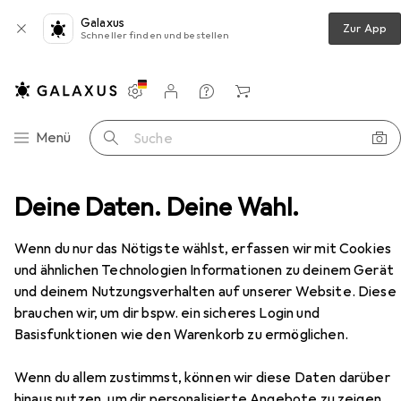
Galaxus
Zur App
Schneller finden und bestellen
Einstellungen
Kundenkonto
Vergleichslisten
Merklisten
Warenkorb
Navigation nach Kategorien
Menü
Suche
mmelkarten
Deine Daten. Deine Wahl.
Pokémon Scarlet & Violet Stellar Miracle
Zubehör
Wenn du nur das Nötigste wählst, erfassen wir mit Cookies
und ähnlichen Technologien Informationen zu deinem Gerät
und deinem Nutzungsverhalten auf unserer Website. Diese
Pokémon
Scarlet & Violet Stellar
brauchen wir, um dir bspw. ein sicheres Login und
Miracle
Basisfunktionen wie den Warenkorb zu ermöglichen.
Japanisch, Booster Pack
Wenn du allem zustimmst, können wir diese Daten darüber
hinaus nutzen, um dir personalisierte Angebote zu zeigen,