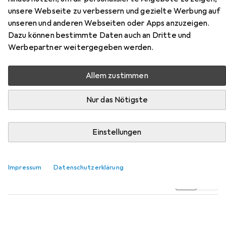
unsere Webseite zu verbessern und gezielte Werbung auf
unseren und anderen Webseiten oder Apps anzuzeigen.
Dazu können bestimmte Daten auch an Dritte und
Werbepartner weitergegeben werden.
Zubehör für Pokémon Scarlet &
Violet Stellar Miracle
Allem zustimmen
Hier findest du passendes Zubehör zum Produkt
Nur das Nötigste
Pokémon Scarlet & Violet Stellar Miracle aus der
Kategorie Sammelkarten Zubehör.
Einstellungen
Beliebt
Pokémon
Impressum
Datenschutzerklärung
Relevanz
Produktliste