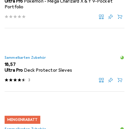
Ultra Pro
Pokémon - Mega Charizard X & Y 9-Pocket
Portfolio
Sammelkarten Zubehör
EUR
18,57
Ultra Pro
Deck Protector Sleves
3
MENGENRABATT