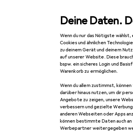
Suche
Deine Daten. D
Wenn du nur das Nötigste wählst, 
Navigation nach Kategorien
Gesamtsortiment
Spie
Gesamtsortiment
Cookies und ähnlichen Technologi
zu deinem Gerät und deinem Nutz
Spielzeug
auf unserer Website. Diese brauch
EU
19
bspw. ein sicheres Login und Basis
Ra
Spiele + Puzzles
Warenkorb zu ermöglichen.
100
Billard
Wenn du allem zustimmst, können 
Dart
darüber hinaus nutzen, um dir pers
Angebote zu zeigen, unsere Webs
Zubehör für
Gesellschaftsspiele
verbessern und gezielte Werbung
anderen Webseiten oder Apps an
Kugelbahn
Hier findest du passendes
können bestimmte Daten auch an 
Lernspiel
Werbepartner weitergegeben we