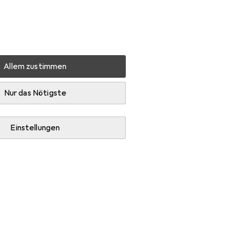
Einstellungen
Kundenkonto
Vergleichslisten
Merklisten
Warenkorb
Anmelden
Allem zustimmen
ge Marvel
Zubehör
Nur das Nötigste
Einstellungen
rvel
Kategorie Puzzle Zubehör.