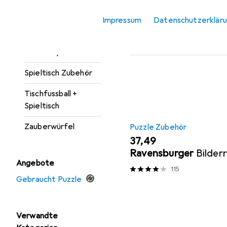
Puzzle
Beliebt
Ravensburg
Impressum
Datenschutzerklär
Puzzle Zubehör
Sortieren nach
:
Relevanz
Sammelspiele
Produktliste
Spieltisch Zubehör
Tischfussball +
Spieltisch
Zauberwürfel
Puzzle Zubehör
EUR
37,49
Ravensburger
Bilder
Angebote
115
Gebraucht Puzzle
Verwandte