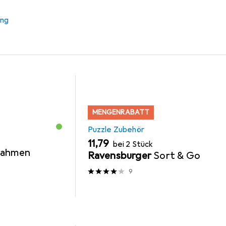
er
ung
MENGENRABATT
Puzzle Zubehör
EUR
11,79
bei 2 Stück
rahmen
Ravensburger
Sort & Go
9