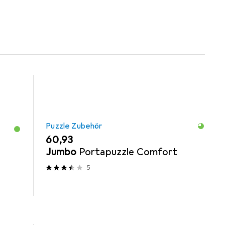
Puzzle Zubehör
EUR
60,93
Jumbo
Portapuzzle Comfort
5