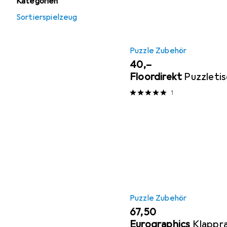
Kategorien
Sortierspielzeug
Puzzle Zubehör
EUR
40,–
Floordirekt
Puzzleti
1
Puzzle Zubehör
EUR
67,50
Eurographics
Klappr