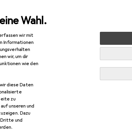
eine Wahl.
erfassen wir mit
lzeug
Spiele + Puzzles
Puzzle
Ravensburger Challen
en Informationen
ungsverhalten
en wir, um dir
R
,43
funktionen wie den
vensburger
Challenge Marvel
0 Teile
wir diese Daten
onalisierte
eite zu
 Ravensburger Challenge Ma
 auf unseren und
zuzeigen. Dazu
 Zubehör zum Produkt Ravensburger Challenge Marvel aus der 
Dritte und
rden.