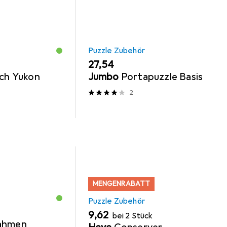
Puzzle Zubehör
EUR
27,54
sch Yukon
Jumbo
Portapuzzle Basis
2
MENGENRABATT
Puzzle Zubehör
EUR
9,62
bei 2 Stück
ahmen