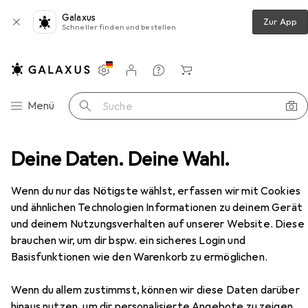
Galaxus
Zur App
Schneller finden und bestellen
Einstellungen
Kundenkonto
Vergleichslisten
Merklisten
Warenkorb
Navigation nach Kategorien
Menü
Suche
zzles
Deine Daten. Deine Wahl.
Puzzle
Ravensburger Challenge Super Mario
Zubehör
Wenn du nur das Nötigste wählst, erfassen wir mit Cookies
EUR
18,84
Ravensburger
Challenge Super Mario
und ähnlichen Technologien Informationen zu deinem Gerät
1000 Teile
und deinem Nutzungsverhalten auf unserer Website. Diese
brauchen wir, um dir bspw. ein sicheres Login und
Basisfunktionen wie den Warenkorb zu ermöglichen.
Zubehör für Ravensburger
Wenn du allem zustimmst, können wir diese Daten darüber
hinaus nutzen, um dir personalisierte Angebote zu zeigen,