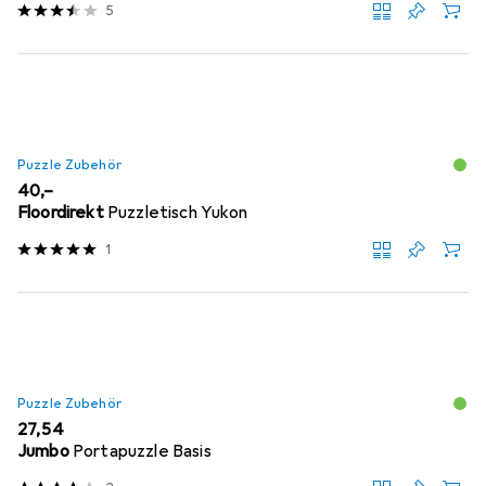
5
Puzzle Zubehör
EUR
40,–
Floordirekt
Puzzletisch Yukon
1
Puzzle Zubehör
EUR
27,54
Jumbo
Portapuzzle Basis