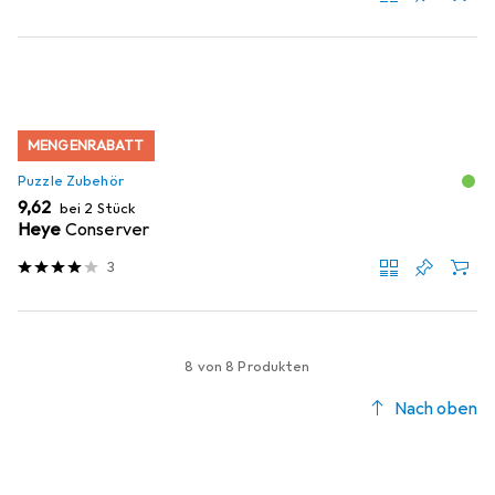
MENGENRABATT
Puzzle Zubehör
EUR
9,62
bei 2 Stück
Heye
Conserver
3
8 von 8 Produkten
Nach oben