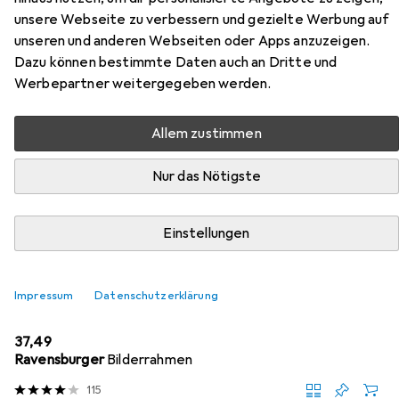
Challenge Super Mario
unsere Webseite zu verbessern und gezielte Werbung auf
unseren und anderen Webseiten oder Apps anzuzeigen.
Hier findest du passendes Zubehör zum Produkt
Dazu können bestimmte Daten auch an Dritte und
Ravensburger Challenge Super Mario aus der Kategorie
Werbepartner weitergegeben werden.
Puzzle Zubehör.
Allem zustimmen
Beliebt
Ravensburger
Nur das Nötigste
Relevanz
Einstellungen
Produktliste
Impressum
Datenschutzerklärung
Puzzle Zubehör
EUR
37,49
Ravensburger
Bilderrahmen
115