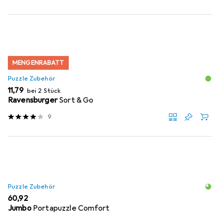
MENGENRABATT
Puzzle Zubehör
EUR
11,79
bei 2 Stück
Ravensburger
Sort & Go
9
Puzzle Zubehör
EUR
60,92
Jumbo
Portapuzzle Comfort