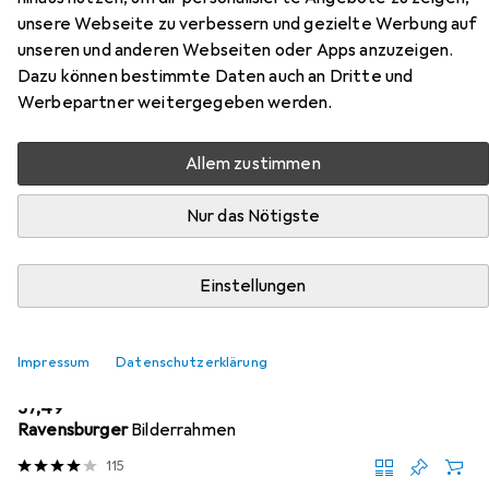
Barbie, Fashion Icon, 1000 Teile.
unsere Webseite zu verbessern und gezielte Werbung auf
unseren und anderen Webseiten oder Apps anzuzeigen.
Hier findest du passendes Zubehör zum Produkt
Dazu können bestimmte Daten auch an Dritte und
Ravensburger Puzzle Barbie, Fashion Icon, 1000 Teile. aus
Werbepartner weitergegeben werden.
der Kategorie Puzzle Zubehör.
Allem zustimmen
Beliebt
Ravensburger
Nur das Nötigste
Relevanz
Produktliste
Einstellungen
Impressum
Datenschutzerklärung
Puzzle Zubehör
EUR
37,49
Ravensburger
Bilderrahmen
115