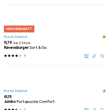
MENGENRABATT
Puzzle Zubehör
EUR
11,79
bei 2 Stück
Ravensburger
Sort & Go
9
Puzzle Zubehör
EUR
61,15
Jumbo
Portapuzzle Comfort
5