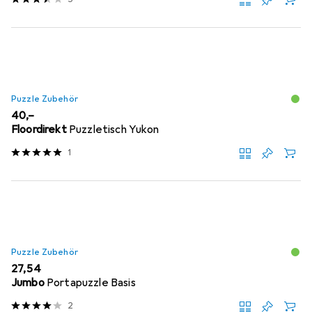
Puzzle Zubehör
EUR
40,–
Floordirekt
Puzzletisch Yukon
1
Puzzle Zubehör
EUR
27,54
Jumbo
Portapuzzle Basis
2