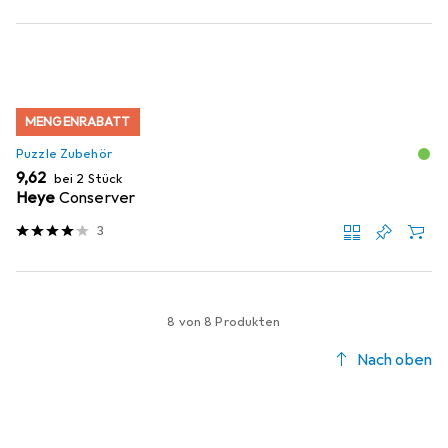
MENGENRABATT
Puzzle Zubehör
EUR
9,62
bei 2 Stück
Heye
Conserver
3
8 von 8 Produkten
Nach oben