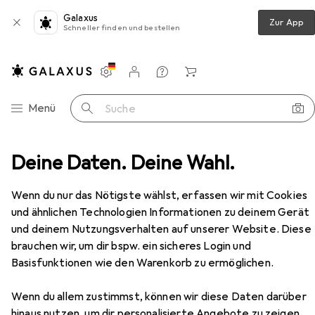
Galaxus
Zur App
Schneller finden und bestellen
Einstellungen
Kundenkonto
Vergleichslisten
Merklisten
Warenkorb
Navigation nach Kategorien
Menü
Suche
Deine Daten. Deine Wahl.
Ravensburger Puzzle Barbie, Fashion Icon, 1000 Teile.
Zubehör
EUR
16,99
Wenn du nur das Nötigste wählst, erfassen wir mit Cookies
Ravensburger
Puzzle Barbie, Fashion
und ähnlichen Technologien Informationen zu deinem Gerät
Icon, 1000 Teile.
und deinem Nutzungsverhalten auf unserer Website. Diese
1000 Teile
brauchen wir, um dir bspw. ein sicheres Login und
Basisfunktionen wie den Warenkorb zu ermöglichen.
Zubehör für Ravensburger Puzzle
Wenn du allem zustimmst, können wir diese Daten darüber
hinaus nutzen, um dir personalisierte Angebote zu zeigen,