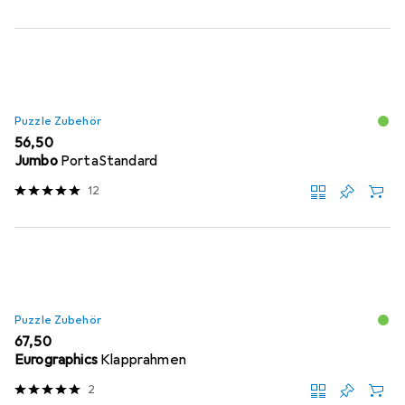
Puzzle Zubehör
EUR
56,50
Jumbo
PortaStandard
12
Puzzle Zubehör
EUR
67,50
Eurographics
Klapprahmen
2