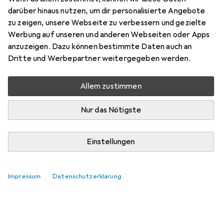
Strandgeheimnis
darüber hinaus nutzen, um dir personalisierte Angebote
zu zeigen, unsere Webseite zu verbessern und gezielte
Hier findest du passendes Zubehör zum Produkt
Werbung auf unseren und anderen Webseiten oder Apps
Ravensburger Strandgeheimnis.
anzuzeigen. Dazu können bestimmte Daten auch an
Relevanz
Dritte und Werbepartner weitergegeben werden.
Produktliste
Allem zustimmen
Keine Produkte gefunden
Nur das Nötigste
Einstellungen
Impressum
Datenschutzerklärung