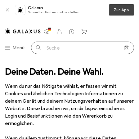
Galaxus
Zur App
Schneller finden und bestellen
Einstellungen
Kundenkonto
Vergleichslisten
Merklisten
Warenkorb
Navigation nach Kategorien
Menü
Suche
e + Puzzles
Deine Daten. Deine Wahl.
Puzzle
Ravensburger Strandgeheimnis
Zubehör
Wenn du nur das Nötigste wählst, erfassen wir mit
Ravensburger
Strandgeheimnis
Cookies und ähnlichen Technologien Informationen zu
1500 Teile
deinem Gerät und deinem Nutzungsverhalten auf unserer
Website. Diese brauchen wir, um dir bspw. ein sicheres
Login und Basisfunktionen wie den Warenkorb zu
ermöglichen.
Zubehör für Ravensburger
Wenn du allem zustimmst, können wir diese Daten