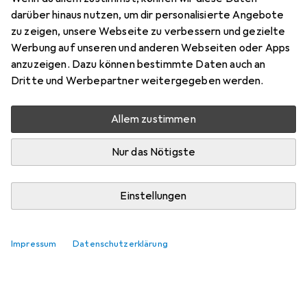
darüber hinaus nutzen, um dir personalisierte Angebote
zu zeigen, unsere Webseite zu verbessern und gezielte
Werbung auf unseren und anderen Webseiten oder Apps
Zubehör für small foot
anzuzeigen. Dazu können bestimmte Daten auch an
Holztrapez
Dritte und Werbepartner weitergegeben werden.
Hier findest du passendes Zubehör zum Produkt small
Allem zustimmen
foot Holztrapez.
Relevanz
Nur das Nötigste
Produktliste
Keine Produkte gefunden
Einstellungen
Impressum
Datenschutzerklärung