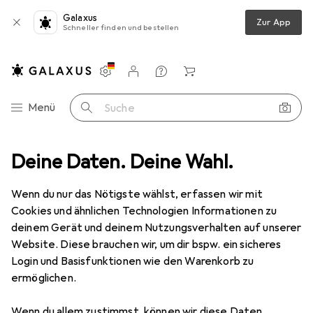
Galaxus
Zur App
Schneller finden und bestellen
Einstellungen
Kundenkonto
Vergleichslisten
Merklisten
Warenkorb
Navigation nach Kategorien
Menü
Suche
artenspielgeräte
Deine Daten. Deine Wahl.
Schaukel
small foot Holztrapez
Zubehör
Wenn du nur das Nötigste wählst, erfassen wir mit
Cookies und ähnlichen Technologien Informationen zu
deinem Gerät und deinem Nutzungsverhalten auf unserer
EUR
15,24
Website. Diese brauchen wir, um dir bspw. ein sicheres
small foot
Holztrapez
Login und Basisfunktionen wie den Warenkorb zu
ermöglichen.
Wenn du allem zustimmst, können wir diese Daten