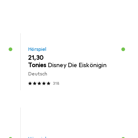
Hörspiel
EUR
21,30
Tonies
Disney Die Eiskönigin
Deutsch
318