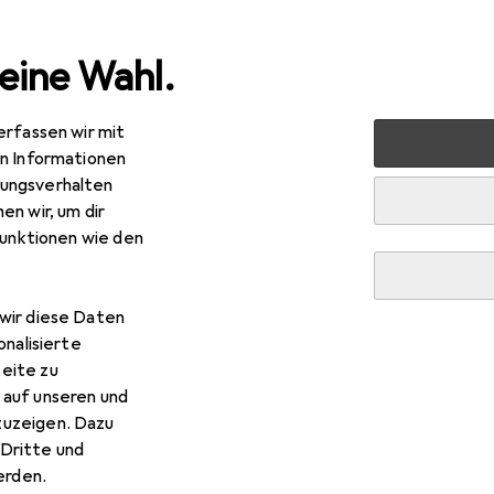
eine Wahl.
erfassen wir mit
lzeug
Kindermultimedia
Hörspiel
Tonies Das Dschun
en Informationen
ungsverhalten
en wir, um dir
R
,30
funktionen wie den
nies
Das Dschungelbuch
tsch
wir diese Daten
onalisierte
eite zu
 Tonies Das Dschungelbuch
 auf unseren und
zuzeigen. Dazu
 Zubehör zum Produkt Tonies Das Dschungelbuch aus der Katego
Dritte und
rden.