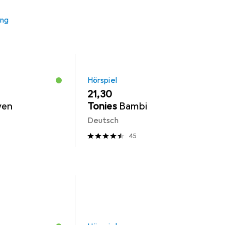
ung
Hörspiel
EUR
21,30
wen
Tonies
Bambi
Deutsch
45