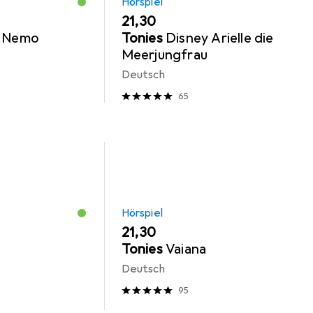
Hörspiel
EUR
21,30
t Nemo
Tonies
Disney Arielle die
Meerjungfrau
Deutsch
65
Hörspiel
EUR
21,30
Tonies
Vaiana
Deutsch
95