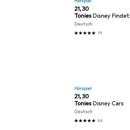
Hörspiel
EUR
21,30
Tonies
Disney Finde
Deutsch
111
Hörspiel
EUR
21,30
Tonies
Disney Cars
Deutsch
84