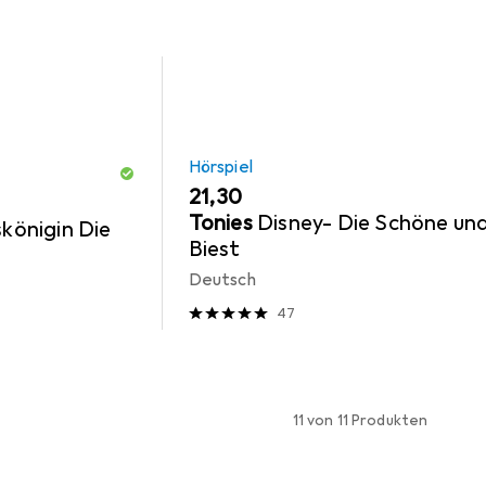
Hörspiel
EUR
21,30
Tonies
Disney- Die Schöne un
skönigin Die
Biest
Deutsch
47
11 von 11 Produkten