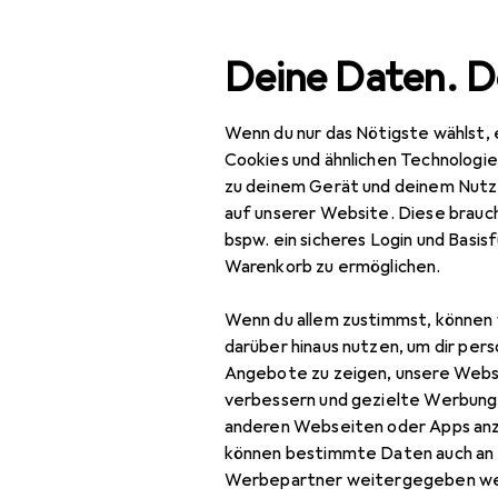
Suche
Deine Daten. D
Wenn du nur das Nötigste wählst, 
Navigation nach Kategorien
Gesamtsortiment
Spie
Gesamtsortiment
Cookies und ähnlichen Technologi
zu deinem Gerät und deinem Nutz
Spielzeug
auf unserer Website. Diese brauch
EU
21
bspw. ein sicheres Login und Basis
To
Kindermultimedia
Warenkorb zu ermöglichen.
Deu
Hörspiel
Wenn du allem zustimmst, können 
Kinderbücher
darüber hinaus nutzen, um dir pers
Angebote zu zeigen, unsere Webs
Zubehör für
Kinderkamera
verbessern und gezielte Werbung
anderen Webseiten oder Apps an
Kinderkopfhörer
Hier findest du passendes
können bestimmte Daten auch an 
Kinderradio
Werbepartner weitergegeben we
Sortieren nach
:
Relevanz