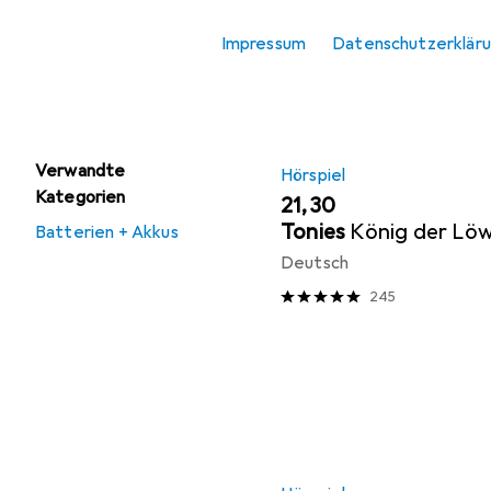
Produktliste
Impressum
Datenschutzerklär
Angebote
Gebraucht Hörspiel
Verwandte
Hörspiel
Kategorien
EUR
21,30
Tonies
König der Lö
Batterien + Akkus
Deutsch
245