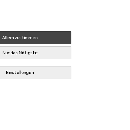
Einstellungen
Kundenkonto
Vergleichslisten
Merklisten
Warenkorb
Anmelden
Allem zustimmen
gelbuch
Zubehör
Nur das Nötigste
Einstellungen
rie Hörspiel.