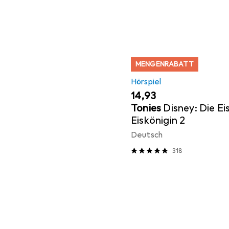
MENGENRABATT
Hörspiel
EUR
14,93
Tonies
Disney: Die Ei
Eiskönigin 2
Deutsch
318