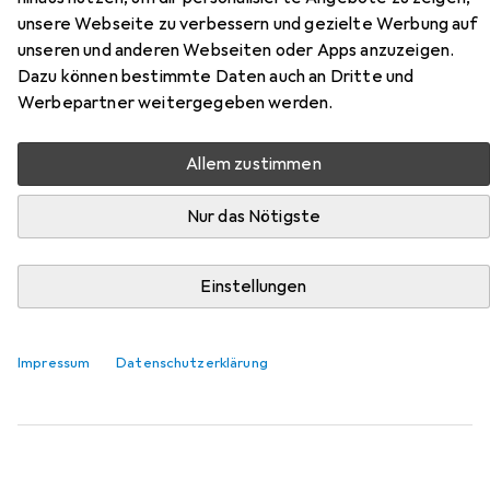
Puzzle 500 Teile - London sonnig
unsere Webseite zu verbessern und gezielte Werbung auf
unseren und anderen Webseiten oder Apps anzuzeigen.
Hier findest du passendes Zubehör zum Produkt Trefl
Dazu können bestimmte Daten auch an Dritte und
Premium Puzzle 500 Teile - London sonnig aus der
Werbepartner weitergegeben werden.
Kategorie Puzzle Zubehör.
Relevanz
Allem zustimmen
Produktliste
Nur das Nötigste
Einstellungen
Puzzle Zubehör
EUR
27,19
Ravensburger
Puzzle-Rahmen
Impressum
Datenschutzerklärung
115