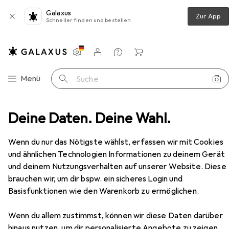
Galaxus
Zur App
Schneller finden und bestellen
Einstellungen
Kundenkonto
Vergleichslisten
Merklisten
Warenkorb
Navigation nach Kategorien
Menü
Suche
uzzle
Deine Daten. Deine Wahl.
Trefl Premium Puzzle 500 Teile - London sonnig
Zubehör
EUR
9,98
bei 3 Stück
Wenn du nur das Nötigste wählst, erfassen wir mit Cookies
Trefl
Premium Puzzle 500 Teile -
und ähnlichen Technologien Informationen zu deinem Gerät
London sonnig
und deinem Nutzungsverhalten auf unserer Website. Diese
500 Teile
brauchen wir, um dir bspw. ein sicheres Login und
Basisfunktionen wie den Warenkorb zu ermöglichen.
Zubehör für Trefl Premium
Wenn du allem zustimmst, können wir diese Daten darüber
hinaus nutzen, um dir personalisierte Angebote zu zeigen,