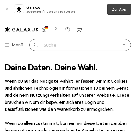
Galaxus
Zur App
Schneller finden und bestellen
Einstellungen
Kundenkonto
Vergleichslisten
Merklisten
Warenkorb
Navigation nach Kategorien
Menü
Suche
lzeug
Deine Daten. Deine Wahl.
Spiele + Puzzles
Puzzle
Wild Gin Lovers
Zubehör
Wenn du nur das Nötigste wählst, erfassen wir mit Cookies
und ähnlichen Technologien Informationen zu deinem Gerät
und deinem Nutzungsverhalten auf unserer Website. Diese
brauchen wir, um dir bspw. ein sicheres Login und
EUR
20,90
Basisfunktionen wie den Warenkorb zu ermöglichen.
Wild
Gin Lovers
500 Teile
Wenn du allem zustimmst, können wir diese Daten darüber
hinaus nutzen, um dir personalisierte Angebote zu zeigen,