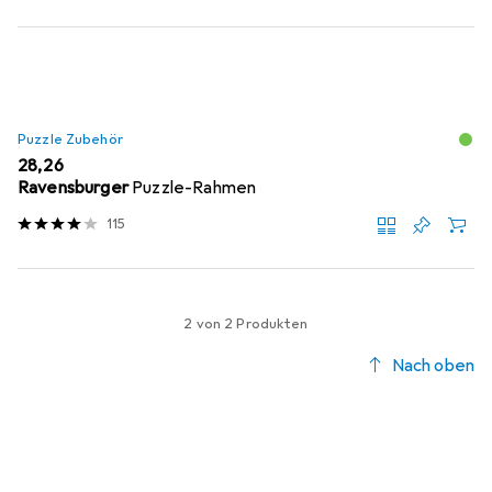
Puzzle Zubehör
EUR
28,26
Ravensburger
Puzzle-Rahmen
115
2 von 2 Produkten
Nach oben