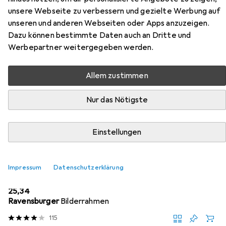
unsere Webseite zu verbessern und gezielte Werbung auf
unseren und anderen Webseiten oder Apps anzuzeigen.
Dazu können bestimmte Daten auch an Dritte und
Werbepartner weitergegeben werden.
Zubehör für Wild Gin Lovers
Allem zustimmen
Hier findest du passendes Zubehör zum Produkt Wild Gin
Lovers aus der Kategorie Puzzle Zubehör.
Nur das Nötigste
Relevanz
Einstellungen
Produktliste
Impressum
Datenschutzerklärung
Puzzle Zubehör
EUR
25,34
Ravensburger
Bilderrahmen
115